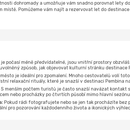
žnosti dohromady a umožňuje vám snadno porovnat lety do 
om místě. Pomůžeme vám najít a rezervovat let do destinace
je počasí méně předvídatelné, jsou vnitřní prostory obzvláš
 uvolněný způsob, jak objevovat kulturní stránku destinace
 město je ideální pro zpomalení. Mnoho cestovatelů volí toto
tní relaxační rituály, které je snazší v destinaci Pembina n
S menším počtem turistů je často snazší navázat kontakt s
dcem nebo procházky po čtvrtích působí mimo hlavní sezónu
a:
Pokud rádi fotografujete nebo se jen tak procházíte bez
deální pro pozorování každodenního života a ikonických výhl