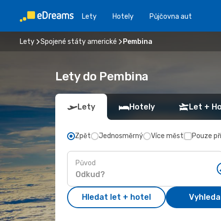
Lety
Hotely
Půjčovna aut
Lety
Spojené státy americké
Pembina
Lety do Pembina
Lety
Hotely
Let + Ho
Zpět
Jednosměrný
Více měst
Pouze př
Původ
Hledat let + hotel
Vyhleda