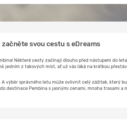
: začněte svou cestu s eDreams
bina! Některé cesty začínají dlouho před nástupem do letadl
 jedním z takových míst, ať už vás láká na krátkou přestávk
k. A výběr správného letu může ovlivnit celý zážitek, který
do destinace Pembina s jasnými cenami, mnoha trasami a m