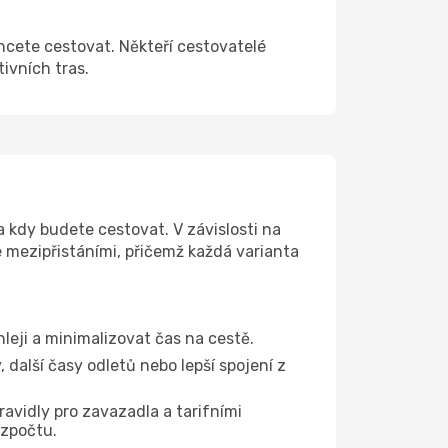
hcete cestovat. Někteří cestovatelé
tivních tras.
 kdy budete cestovat. V závislosti na
e mezipřistáními, přičemž každá varianta
hleji a minimalizovat čas na cestě.
další časy odletů nebo lepší spojení z
ravidly pro zavazadla a tarifními
ozpočtu.