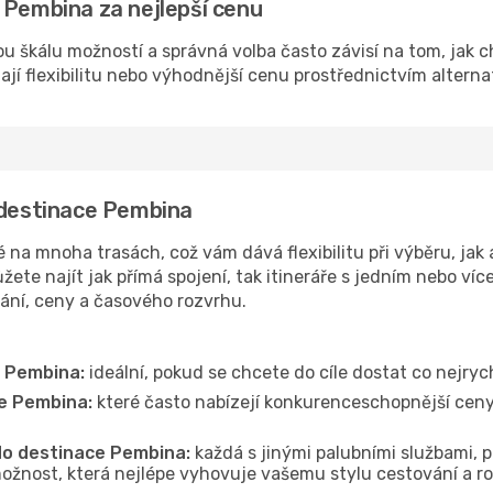
 Pembina za nejlepší cenu
u škálu možností a správná volba často závisí na tom, jak c
dají flexibilitu nebo výhodnější cenu prostřednictvím alterna
 destinace Pembina
a mnoha trasách, což vám dává flexibilitu při výběru, jak a
ete najít jak přímá spojení, tak itineráře s jedním nebo víc
vání, ceny a časového rozvrhu.
e Pembina:
ideální, pokud se chcete do cíle dostat co nejryc
ce Pembina:
které často nabízejí konkurenceschopnější ceny, 
 do destinace Pembina:
každá s jinými palubními službami, p
ožnost, která nejlépe vyhovuje vašemu stylu cestování a r