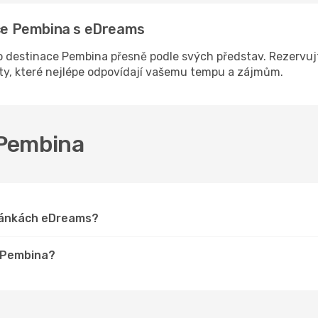
ace Pembina s eDreams
 destinace Pembina přesně podle svých představ. Rezervujt
sty, které nejlépe odpovídají vašemu tempu a zájmům.
o Pembina
tránkách eDreams?
o Pembina?