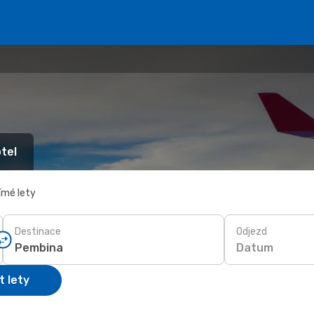
tel
ímé lety
Destinace
Odjezd
Datum
t lety