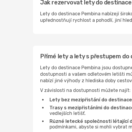
Jak rezervovat lety do destinace
Lety do destinace Pembina nabízejí široko
upřednostňují rychlost a pohodlí, jiní hle
Přímé lety a lety s přestupem do
Lety do destinace Pembina jsou dostupné n
dostupnosti a vašem odletovém letišti můž
nabízí jiné výhody z hlediska doby cesto
V závislosti na dostupnosti můžete najít:
Lety bez mezipřistání do destinac
Trasy s mezipřistáními do destina
vedlejších letišť.
Různé letecké společnosti létající
podmínkami, abyste si mohli vybrat m