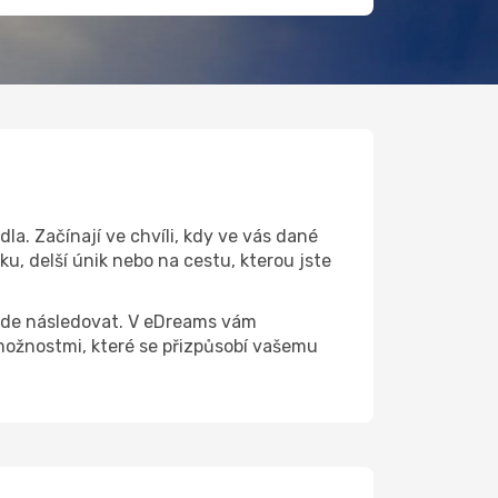
a. Začínají ve chvíli, kdy ve vás dané
u, delší únik nebo na cestu, kterou jste
 bude následovat. V eDreams vám
ožnostmi, které se přizpůsobí vašemu