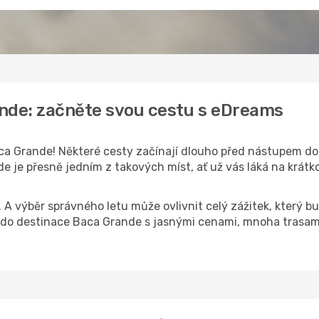
ande: začněte svou cestu s eDreams
a Grande! Některé cesty začínají dlouho před nástupem do le
 je přesně jedním z takových míst, ať už vás láká na krátko
k. A výběr správného letu může ovlivnit celý zážitek, který
o destinace Baca Grande s jasnými cenami, mnoha trasami 