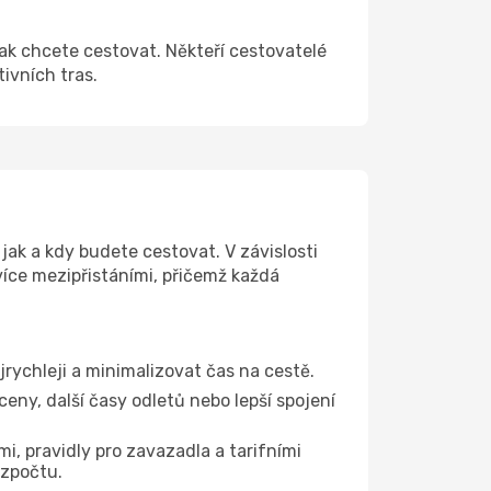
jak chcete cestovat. Někteří cestovatelé
tivních tras.
jak a kdy budete cestovat. V závislosti
více mezipřistáními, přičemž každá
jrychleji a minimalizovat čas na cestě.
eny, další časy odletů nebo lepší spojení
i, pravidly pro zavazadla a tarifními
ozpočtu.