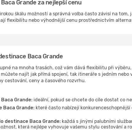
 Baca Grande za nejlepší cenu
irokou škálu možností a správná volba často závisí na tom, 
dají flexibilitu nebo výhodnější cenu prostřednictvím alterna
 destinace Baca Grande
né na mnoha trasách, což vám dává flexibilitu při výběru, 
můžete najít jak přímá spojení, tak itineráře s jedním nebo 
oby cestování, ceny a časového rozvrhu.
e Baca Grande:
ideální, pokud se chcete do cíle dostat co ne
ce Baca Grande:
které často nabízejí konkurenceschopnější c
 do destinace Baca Grande:
každá s jinými palubními službam
ožnost, která nejlépe vyhovuje vašemu stylu cestování a r