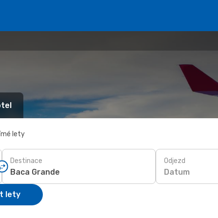
tel
ímé lety
Destinace
Odjezd
Datum
t lety