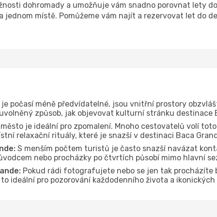
žnosti dohromady a umožňuje vám snadno porovnat lety do 
 na jednom místě. Pomůžeme vám najít a rezervovat let do d
je počasí méně předvídatelné, jsou vnitřní prostory obzvláš
 uvolněný způsob, jak objevovat kulturní stránku destinace
 město je ideální pro zpomalení. Mnoho cestovatelů volí toto
tní relaxační rituály, které je snazší v destinaci Baca Gran
nde:
S menším počtem turistů je často snazší navázat konta
průvodcem nebo procházky po čtvrtích působí mimo hlavní se
ande:
Pokud rádi fotografujete nebo se jen tak procházíte
e to ideální pro pozorování každodenního života a ikonickýc