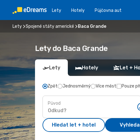
Lety
Hotely
Půjčovna aut
Lety
Spojené státy americké
Baca Grande
Lety do Baca Grande
Lety
Hotely
Let + Ho
Zpět
Jednosměrný
Více měst
Pouze př
Původ
Hledat let + hotel
Vyhleda