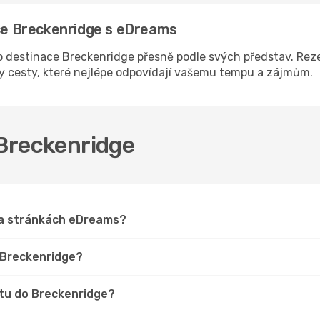
ace Breckenridge s eDreams
 destinace Breckenridge přesně podle svých představ. Rezer
ny cesty, které nejlépe odpovídají vašemu tempu a zájmům.
 Breckenridge
na stránkách eDreams?
o Breckenridge?
stu do Breckenridge?