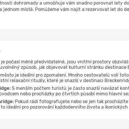
žnosti dohromady a umožňuje vám snadno porovnat lety do 
 na jednom místě. Pomůžeme vám najít a rezervovat let do de
e
je počasí méně předvídatelné, jsou vnitřní prostory obzvláš
 uvolněný způsob, jak objevovat kulturní stránku destinace
 město je ideální pro zpomalení. Mnoho cestovatelů volí toto
tní relaxační rituály, které je snazší v destinaci Breckenri
idge:
S menším počtem turistů je často snazší navázat kont
průvodcem nebo procházky po čtvrtích působí mimo hlavní se
ridge:
Pokud rádi fotografujete nebo se jen tak procházít
e to ideální pro pozorování každodenního života a ikonickýc