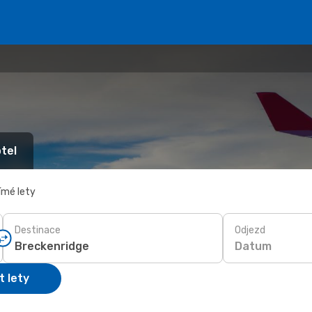
tel
ímé lety
Destinace
Odjezd
Datum
t lety