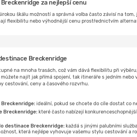
 Breckenridge za nejlepší cenu
irokou škálu možností a správná volba často závisí na tom, 
dají flexibilitu nebo výhodnější cenu prostřednictvím alterna
 destinace Breckenridge
pné na mnoha trasách, což vám dává flexibilitu při výběru, 
můžete najít jak přímá spojení, tak itineráře s jedním nebo 
oby cestování, ceny a časového rozvrhu.
 Breckenridge:
ideální, pokud se chcete do cíle dostat co n
e Breckenridge:
které často nabízejí konkurenceschopnější 
 do destinace Breckenridge:
každá s jinými palubními služba
ožnost, která nejlépe vyhovuje vašemu stylu cestování a r