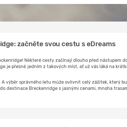
idge: začněte svou cestu s eDreams
ckenridge! Některé cesty začínají dlouho před nástupem do l
 je přesně jedním z takových míst, ať už vás láká na krátk
k. A výběr správného letu může ovlivnit celý zážitek, který
o destinace Breckenridge s jasnými cenami, mnoha trasami