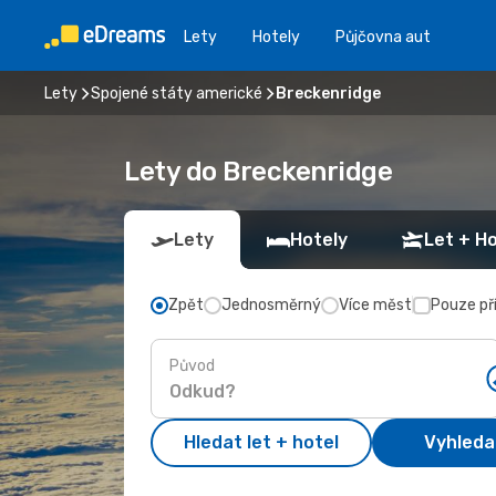
Lety
Hotely
Půjčovna aut
Lety
Spojené státy americké
Breckenridge
Lety do Breckenridge
Lety
Hotely
Let + Ho
Zpět
Jednosměrný
Více měst
Pouze př
Původ
Hledat let + hotel
Vyhleda