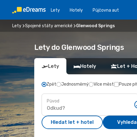
Lety
Hotely
Půjčovna aut
Lety
Spojené státy americké
Glenwood Springs
Lety do Glenwood Springs
Lety
Hotely
Let + Ho
Zpět
Jednosměrný
Více měst
Pouze př
Původ
Hledat let + hotel
Vyhleda