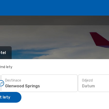
tel
ímé lety
Destinace
Odjezd
Datum
t lety