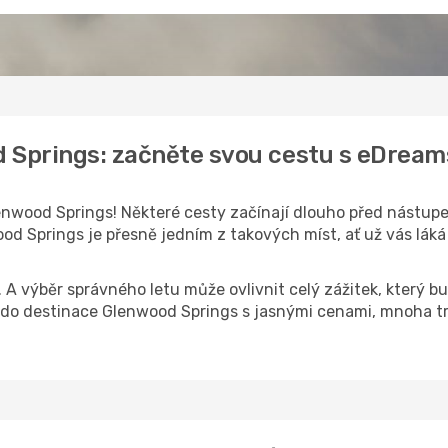
d Springs: začněte svou cestu s eDream
nwood Springs! Některé cesty začínají dlouho před nástupem 
d Springs je přesně jedním z takových míst, ať už vás láká 
k. A výběr správného letu může ovlivnit celý zážitek, který
o destinace Glenwood Springs s jasnými cenami, mnoha tra