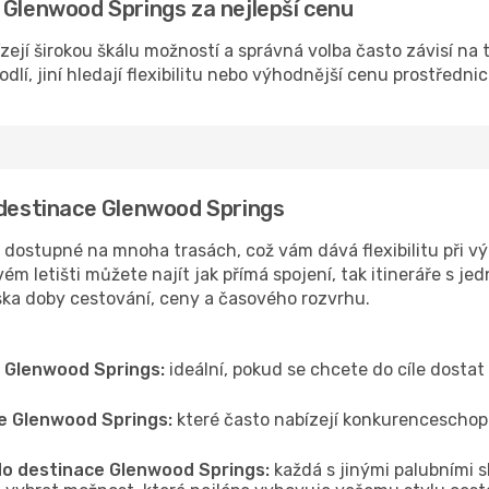
 Glenwood Springs za nejlepší cenu
jí širokou škálu možností a správná volba často závisí na 
lí, jiní hledají flexibilitu nebo výhodnější cenu prostřednic
 destinace Glenwood Springs
dostupné na mnoha trasách, což vám dává flexibilitu při vý
ém letišti můžete najít jak přímá spojení, tak itineráře s je
iska doby cestování, ceny a časového rozvrhu.
e Glenwood Springs:
ideální, pokud se chcete do cíle dostat
ce Glenwood Springs:
které často nabízejí konkurenceschopně
 do destinace Glenwood Springs:
každá s jinými palubními s