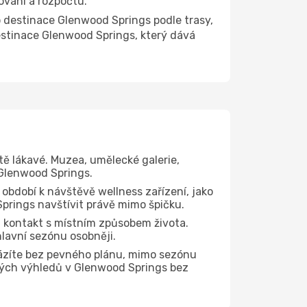
ování a rozpočtu.
destinace Glenwood Springs podle trasy,
estinace Glenwood Springs, který dává
tě lákavé. Muzea, umělecké galerie,
 Glenwood Springs.
 období k návštěvě wellness zařízení, jako
Springs navštívit právě mimo špičku.
 kontakt s místním způsobem života.
hlavní sezónu osobněji.
házíte bez pevného plánu, mimo sezónu
ických výhledů v Glenwood Springs bez