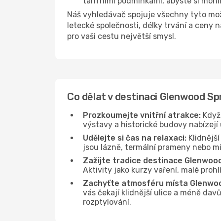
tarifními podmínkami, abyste si mohl
Náš vyhledávač spojuje všechny tyto mo
letecké společnosti, délky trvání a ceny
pro vaši cestu největší smysl.
Co dělat v destinaci Glenwood Sp
Prozkoumejte vnitřní atrakce:
Když 
výstavy a historické budovy nabízejí
Udělejte si čas na relaxaci:
Klidnější
jsou lázně, termální prameny nebo mís
Zažijte tradice destinace Glenwood
Aktivity jako kurzy vaření, malé pro
Zachyťte atmosféru místa Glenwoo
vás čekají klidnější ulice a méně da
rozptylování.