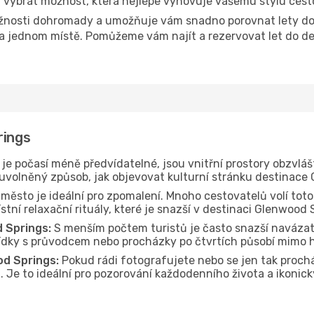
i vybrat možnost, která nejlépe vyhovuje vašemu stylu cest
žnosti dohromady a umožňuje vám snadno porovnat lety do 
 na jednom místě. Pomůžeme vám najít a rezervovat let do d
rings
je počasí méně předvídatelné, jsou vnitřní prostory obzvláš
 uvolněný způsob, jak objevovat kulturní stránku destinace
 město je ideální pro zpomalení. Mnoho cestovatelů volí toto
tní relaxační rituály, které je snazší v destinaci Glenwood 
 Springs:
S menším počtem turistů je často snazší navázat
hlídky s průvodcem nebo procházky po čtvrtích působí mimo 
d Springs:
Pokud rádi fotografujete nebo se jen tak proc
vů. Je to ideální pro pozorování každodenního života a ikon