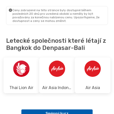
BKK
- DPS
Scoot
1
DPS
- BKK
Ceny zobrazené na této stránce byly dostupné během
posledních 20 dnů pro uvedená období a neměly by být
považovány za konečnou nabízenou cenu. Upozorňujeme, že
dostupnost a ceny se mohou změnit.
Letecké společnosti které létají z
Bangkok do Denpasar-Bali
Thai Lion Air
Air Asia Indonesia
Air Asia
Směnný kurz