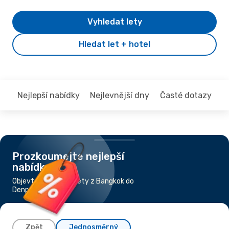
Vyhledat lety
Hledat let + hotel
Nejlepší nabídky
Nejlevnější dny
Časté dotazy
Prozkoumejte nejlepší
nabídky
Objevte nejlevnější lety z Bangkok do
Denpasar-Bali
Zpět
Jednosměrný