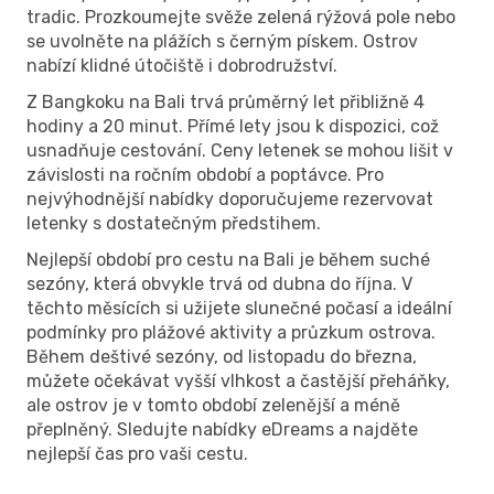
tradic. Prozkoumejte svěže zelená rýžová pole nebo
se uvolněte na plážích s černým pískem. Ostrov
nabízí klidné útočiště i dobrodružství.
Z Bangkoku na Bali trvá průměrný let přibližně 4
hodiny a 20 minut. Přímé lety jsou k dispozici, což
usnadňuje cestování. Ceny letenek se mohou lišit v
závislosti na ročním období a poptávce. Pro
nejvýhodnější nabídky doporučujeme rezervovat
letenky s dostatečným předstihem.
Nejlepší období pro cestu na Bali je během suché
sezóny, která obvykle trvá od dubna do října. V
těchto měsících si užijete slunečné počasí a ideální
podmínky pro plážové aktivity a průzkum ostrova.
Během deštivé sezóny, od listopadu do března,
můžete očekávat vyšší vlhkost a častější přeháňky,
ale ostrov je v tomto období zelenější a méně
přeplněný. Sledujte nabídky eDreams a najděte
nejlepší čas pro vaši cestu.