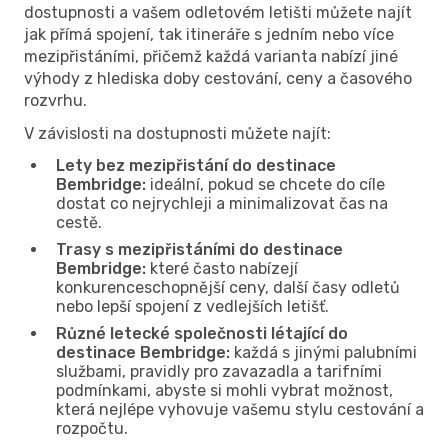
dostupnosti a vašem odletovém letišti můžete najít
jak přímá spojení, tak itineráře s jedním nebo více
mezipřistáními, přičemž každá varianta nabízí jiné
výhody z hlediska doby cestování, ceny a časového
rozvrhu.
V závislosti na dostupnosti můžete najít:
Lety bez mezipřistání do destinace
Bembridge:
ideální, pokud se chcete do cíle
dostat co nejrychleji a minimalizovat čas na
cestě.
Trasy s mezipřistáními do destinace
Bembridge:
které často nabízejí
konkurenceschopnější ceny, další časy odletů
nebo lepší spojení z vedlejších letišť.
Různé letecké společnosti létající do
destinace Bembridge:
každá s jinými palubními
službami, pravidly pro zavazadla a tarifními
podmínkami, abyste si mohli vybrat možnost,
která nejlépe vyhovuje vašemu stylu cestování a
rozpočtu.