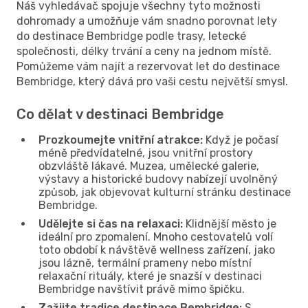
Náš vyhledávač spojuje všechny tyto možnosti
dohromady a umožňuje vám snadno porovnat lety
do destinace Bembridge podle trasy, letecké
společnosti, délky trvání a ceny na jednom místě.
Pomůžeme vám najít a rezervovat let do destinace
Bembridge, který dává pro vaši cestu největší smysl.
Co dělat v destinaci Bembridge
Prozkoumejte vnitřní atrakce:
Když je počasí
méně předvídatelné, jsou vnitřní prostory
obzvláště lákavé. Muzea, umělecké galerie,
výstavy a historické budovy nabízejí uvolněný
způsob, jak objevovat kulturní stránku destinace
Bembridge.
Udělejte si čas na relaxaci:
Klidnější město je
ideální pro zpomalení. Mnoho cestovatelů volí
toto období k návštěvě wellness zařízení, jako
jsou lázně, termální prameny nebo místní
relaxační rituály, které je snazší v destinaci
Bembridge navštívit právě mimo špičku.
Zažijte tradice destinace Bembridge:
S