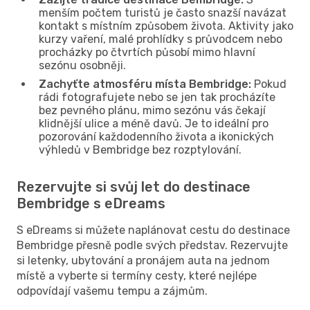
menším počtem turistů je často snazší navázat
kontakt s místním způsobem života. Aktivity jako
kurzy vaření, malé prohlídky s průvodcem nebo
procházky po čtvrtích působí mimo hlavní
sezónu osobněji.
Zachyťte atmosféru místa Bembridge:
Pokud
rádi fotografujete nebo se jen tak procházíte
bez pevného plánu, mimo sezónu vás čekají
klidnější ulice a méně davů. Je to ideální pro
pozorování každodenního života a ikonických
výhledů v Bembridge bez rozptylování.
Rezervujte si svůj let do destinace
Bembridge s eDreams
S eDreams si můžete naplánovat cestu do destinace
Bembridge přesně podle svých představ. Rezervujte
si letenky, ubytování a pronájem auta na jednom
místě a vyberte si termíny cesty, které nejlépe
odpovídají vašemu tempu a zájmům.