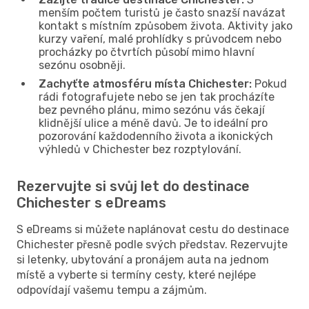
menším počtem turistů je často snazší navázat
kontakt s místním způsobem života. Aktivity jako
kurzy vaření, malé prohlídky s průvodcem nebo
procházky po čtvrtích působí mimo hlavní
sezónu osobněji.
Zachyťte atmosféru místa Chichester:
Pokud
rádi fotografujete nebo se jen tak procházíte
bez pevného plánu, mimo sezónu vás čekají
klidnější ulice a méně davů. Je to ideální pro
pozorování každodenního života a ikonických
výhledů v Chichester bez rozptylování.
Rezervujte si svůj let do destinace
Chichester s eDreams
S eDreams si můžete naplánovat cestu do destinace
Chichester přesně podle svých představ. Rezervujte
si letenky, ubytování a pronájem auta na jednom
místě a vyberte si termíny cesty, které nejlépe
odpovídají vašemu tempu a zájmům.