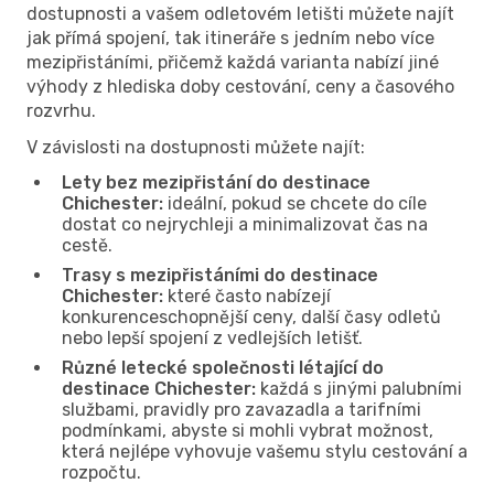
dostupnosti a vašem odletovém letišti můžete najít
jak přímá spojení, tak itineráře s jedním nebo více
mezipřistáními, přičemž každá varianta nabízí jiné
výhody z hlediska doby cestování, ceny a časového
rozvrhu.
V závislosti na dostupnosti můžete najít:
Lety bez mezipřistání do destinace
Chichester:
ideální, pokud se chcete do cíle
dostat co nejrychleji a minimalizovat čas na
cestě.
Trasy s mezipřistáními do destinace
Chichester:
které často nabízejí
konkurenceschopnější ceny, další časy odletů
nebo lepší spojení z vedlejších letišť.
Různé letecké společnosti létající do
destinace Chichester:
každá s jinými palubními
službami, pravidly pro zavazadla a tarifními
podmínkami, abyste si mohli vybrat možnost,
která nejlépe vyhovuje vašemu stylu cestování a
rozpočtu.