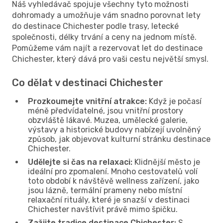
Náš vyhledávač spojuje všechny tyto možnosti
dohromady a umožňuje vám snadno porovnat lety
do destinace Chichester podle trasy, letecké
společnosti, délky trvání a ceny na jednom místě.
Pomůžeme vám najít a rezervovat let do destinace
Chichester, který dává pro vaši cestu největší smysl.
Co dělat v destinaci Chichester
Prozkoumejte vnitřní atrakce:
Když je počasí
méně předvídatelné, jsou vnitřní prostory
obzvláště lákavé. Muzea, umělecké galerie,
výstavy a historické budovy nabízejí uvolněný
způsob, jak objevovat kulturní stránku destinace
Chichester.
Udělejte si čas na relaxaci:
Klidnější město je
ideální pro zpomalení. Mnoho cestovatelů volí
toto období k návštěvě wellness zařízení, jako
jsou lázně, termální prameny nebo místní
relaxační rituály, které je snazší v destinaci
Chichester navštívit právě mimo špičku.
Zažijte tradice destinace Chichester:
S