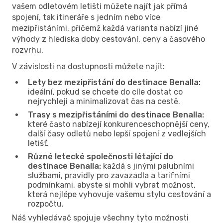
vašem odletovém letišti můžete najít jak přímá
spojení, tak itineráře s jedním nebo více
mezipřistáními, přičemž každá varianta nabízí jiné
výhody z hlediska doby cestování, ceny a časového
rozvrhu.
V závislosti na dostupnosti můžete najít:
Lety bez mezipřistání do destinace Benalla:
ideální, pokud se chcete do cíle dostat co
nejrychleji a minimalizovat čas na cestě.
Trasy s mezipřistáními do destinace Benalla:
které často nabízejí konkurenceschopnější ceny,
další časy odletů nebo lepší spojení z vedlejších
letišť.
Různé letecké společnosti létající do
destinace Benalla:
každá s jinými palubními
službami, pravidly pro zavazadla a tarifními
podmínkami, abyste si mohli vybrat možnost,
která nejlépe vyhovuje vašemu stylu cestování a
rozpočtu.
Náš vyhledávač spojuje všechny tyto možnosti