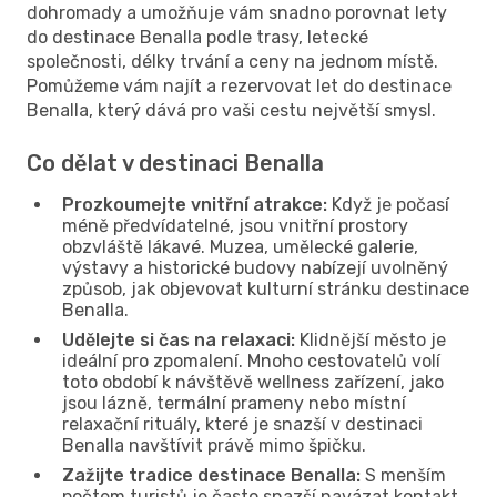
dohromady a umožňuje vám snadno porovnat lety
do destinace Benalla podle trasy, letecké
společnosti, délky trvání a ceny na jednom místě.
Pomůžeme vám najít a rezervovat let do destinace
Benalla, který dává pro vaši cestu největší smysl.
Co dělat v destinaci Benalla
Prozkoumejte vnitřní atrakce:
Když je počasí
méně předvídatelné, jsou vnitřní prostory
obzvláště lákavé. Muzea, umělecké galerie,
výstavy a historické budovy nabízejí uvolněný
způsob, jak objevovat kulturní stránku destinace
Benalla.
Udělejte si čas na relaxaci:
Klidnější město je
ideální pro zpomalení. Mnoho cestovatelů volí
toto období k návštěvě wellness zařízení, jako
jsou lázně, termální prameny nebo místní
relaxační rituály, které je snazší v destinaci
Benalla navštívit právě mimo špičku.
Zažijte tradice destinace Benalla:
S menším
počtem turistů je často snazší navázat kontakt