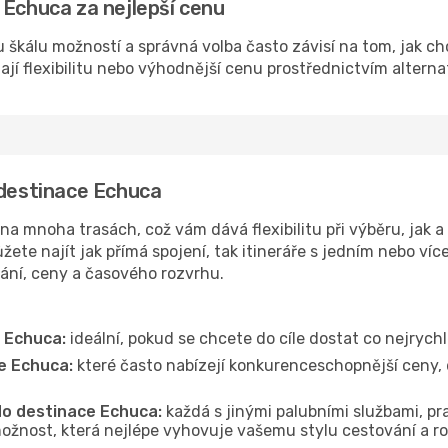
 Echuca za nejlepší cenu
 škálu možností a správná volba často závisí na tom, jak ch
dají flexibilitu nebo výhodnější cenu prostřednictvím alterna
 destinace Echuca
 mnoha trasách, což vám dává flexibilitu při výběru, jak a 
ete najít jak přímá spojení, tak itineráře s jedním nebo víc
vání, ceny a časového rozvrhu.
e Echuca:
ideální, pokud se chcete do cíle dostat co nejrychl
e Echuca:
které často nabízejí konkurenceschopnější ceny, d
 do destinace Echuca:
každá s jinými palubními službami, pra
ožnost, která nejlépe vyhovuje vašemu stylu cestování a r