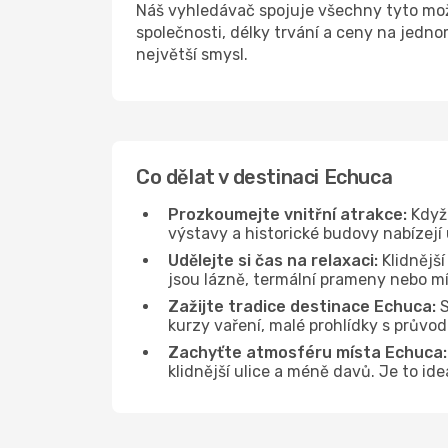
Náš vyhledávač spojuje všechny tyto mo
společnosti, délky trvání a ceny na jedn
největší smysl.
Co dělat v destinaci Echuca
Prozkoumejte vnitřní atrakce:
Když 
výstavy a historické budovy nabízejí
Udělejte si čas na relaxaci:
Klidnější
jsou lázně, termální prameny nebo mís
Zažijte tradice destinace Echuca:
S
kurzy vaření, malé prohlídky s průvo
Zachyťte atmosféru místa Echuca:
klidnější ulice a méně davů. Je to i