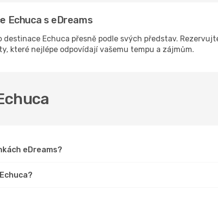
ace Echuca s eDreams
 destinace Echuca přesně podle svých představ. Rezervujte
sty, které nejlépe odpovídají vašemu tempu a zájmům.
 Echuca
ránkách eDreams?
o Echuca?