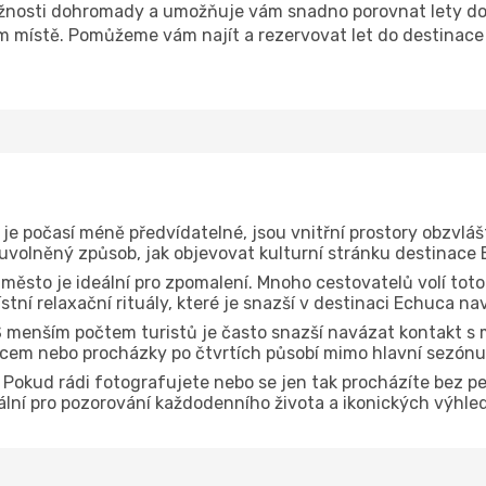
žnosti dohromady a umožňuje vám snadno porovnat lety do 
om místě. Pomůžeme vám najít a rezervovat let do destinace
je počasí méně předvídatelné, jsou vnitřní prostory obzvláš
 uvolněný způsob, jak objevovat kulturní stránku destinace
 město je ideální pro zpomalení. Mnoho cestovatelů volí toto
tní relaxační rituály, které je snazší v destinaci Echuca na
 menším počtem turistů je často snazší navázat kontakt s m
dcem nebo procházky po čtvrtích působí mimo hlavní sezónu
Pokud rádi fotografujete nebo se jen tak procházíte bez p
deální pro pozorování každodenního života a ikonických výhle