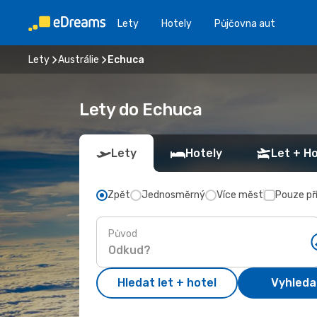
Lety
Hotely
Půjčovna aut
Lety
Austrálie
Echuca
Lety do Echuca
Lety
Hotely
Let + Ho
Zpět
Jednosměrný
Více měst
Pouze př
Původ
Hledat let + hotel
Vyhleda