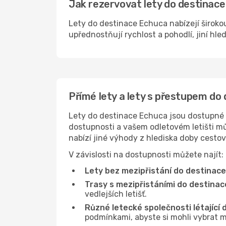
Jak rezervovat lety do destinace
Lety do destinace Echuca nabízejí širokou
upřednostňují rychlost a pohodlí, jiní hle
Přímé lety a lety s přestupem do
Lety do destinace Echuca jsou dostupné na
dostupnosti a vašem odletovém letišti můž
nabízí jiné výhody z hlediska doby cesto
V závislosti na dostupnosti můžete najít:
Lety bez mezipřistání do destinac
Trasy s mezipřistáními do destinac
vedlejších letišť.
Různé letecké společnosti létající
podmínkami, abyste si mohli vybrat m