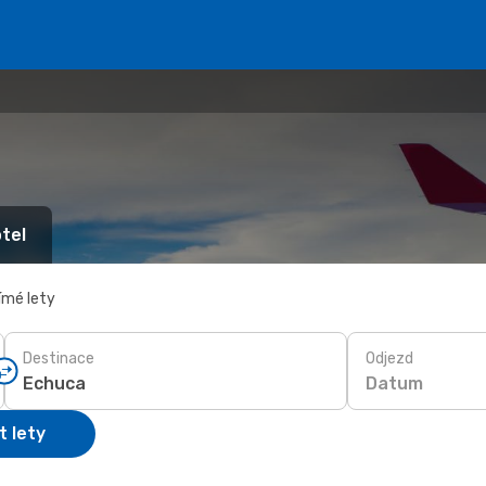
tel
ímé lety
Destinace
Odjezd
Datum
t lety