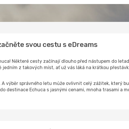
 začněte svou cestu s eDreams
uca! Některé cesty začínají dlouho před nástupem do letadla
jedním z takových míst, ať už vás láká na krátkou přestávku
k. A výběr správného letu může ovlivnit celý zážitek, který
do destinace Echuca s jasnými cenami, mnoha trasami a mo