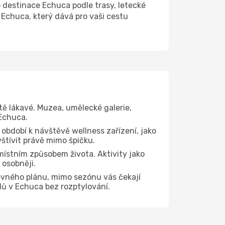
destinace Echuca podle trasy, letecké
 Echuca, který dává pro vaši cestu
tě lákavé. Muzea, umělecké galerie,
 Echuca.
 období k návštěvě wellness zařízení, jako
vštívit právě mimo špičku.
ístním způsobem života. Aktivity jako
 osobněji.
evného plánu, mimo sezónu vás čekají
dů v Echuca bez rozptylování.