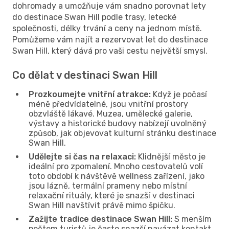
dohromady a umožňuje vám snadno porovnat lety
do destinace Swan Hill podle trasy, letecké
společnosti, délky trvání a ceny na jednom místě.
Pomůžeme vám najít a rezervovat let do destinace
Swan Hill, který dává pro vaši cestu největší smysl.
Co dělat v destinaci Swan Hill
Prozkoumejte vnitřní atrakce:
Když je počasí
méně předvídatelné, jsou vnitřní prostory
obzvláště lákavé. Muzea, umělecké galerie,
výstavy a historické budovy nabízejí uvolněný
způsob, jak objevovat kulturní stránku destinace
Swan Hill.
Udělejte si čas na relaxaci:
Klidnější město je
ideální pro zpomalení. Mnoho cestovatelů volí
toto období k návštěvě wellness zařízení, jako
jsou lázně, termální prameny nebo místní
relaxační rituály, které je snazší v destinaci
Swan Hill navštívit právě mimo špičku.
Zažijte tradice destinace Swan Hill:
S menším
počtem turistů je často snazší navázat kontakt