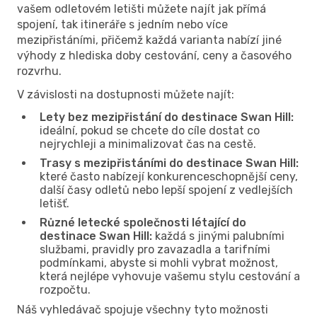
vašem odletovém letišti můžete najít jak přímá
spojení, tak itineráře s jedním nebo více
mezipřistáními, přičemž každá varianta nabízí jiné
výhody z hlediska doby cestování, ceny a časového
rozvrhu.
V závislosti na dostupnosti můžete najít:
Lety bez mezipřistání do destinace Swan Hill:
ideální, pokud se chcete do cíle dostat co
nejrychleji a minimalizovat čas na cestě.
Trasy s mezipřistáními do destinace Swan Hill:
které často nabízejí konkurenceschopnější ceny,
další časy odletů nebo lepší spojení z vedlejších
letišť.
Různé letecké společnosti létající do
destinace Swan Hill:
každá s jinými palubními
službami, pravidly pro zavazadla a tarifními
podmínkami, abyste si mohli vybrat možnost,
která nejlépe vyhovuje vašemu stylu cestování a
rozpočtu.
Náš vyhledávač spojuje všechny tyto možnosti