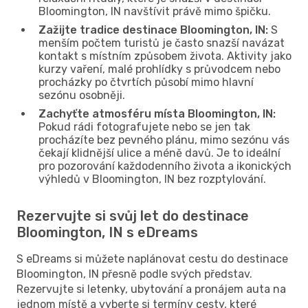
Bloomington, IN navštívit právě mimo špičku.
Zažijte tradice destinace Bloomington, IN:
S
menším počtem turistů je často snazší navázat
kontakt s místním způsobem života. Aktivity jako
kurzy vaření, malé prohlídky s průvodcem nebo
procházky po čtvrtích působí mimo hlavní
sezónu osobněji.
Zachyťte atmosféru místa Bloomington, IN:
Pokud rádi fotografujete nebo se jen tak
procházíte bez pevného plánu, mimo sezónu vás
čekají klidnější ulice a méně davů. Je to ideální
pro pozorování každodenního života a ikonických
výhledů v Bloomington, IN bez rozptylování.
Rezervujte si svůj let do destinace
Bloomington, IN s eDreams
S eDreams si můžete naplánovat cestu do destinace
Bloomington, IN přesně podle svých představ.
Rezervujte si letenky, ubytování a pronájem auta na
jednom místě a vyberte si termíny cesty, které