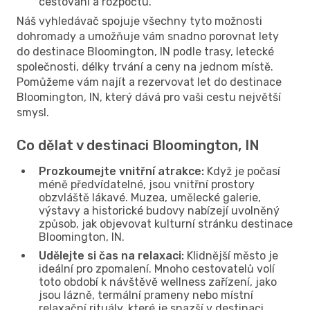
cestování a rozpočtu.
Náš vyhledávač spojuje všechny tyto možnosti
dohromady a umožňuje vám snadno porovnat lety
do destinace Bloomington, IN podle trasy, letecké
společnosti, délky trvání a ceny na jednom místě.
Pomůžeme vám najít a rezervovat let do destinace
Bloomington, IN, který dává pro vaši cestu největší
smysl.
Co dělat v destinaci Bloomington, IN
Prozkoumejte vnitřní atrakce:
Když je počasí
méně předvídatelné, jsou vnitřní prostory
obzvláště lákavé. Muzea, umělecké galerie,
výstavy a historické budovy nabízejí uvolněný
způsob, jak objevovat kulturní stránku destinace
Bloomington, IN.
Udělejte si čas na relaxaci:
Klidnější město je
ideální pro zpomalení. Mnoho cestovatelů volí
toto období k návštěvě wellness zařízení, jako
jsou lázně, termální prameny nebo místní
relaxační rituály, které je snazší v destinaci