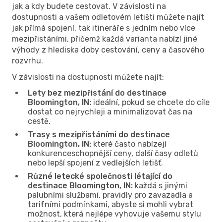
jak a kdy budete cestovat. V závislosti na
dostupnosti a vašem odletovém letišti můžete najít
jak přímá spojení, tak itineráře s jedním nebo více
mezipřistáními, přičemž každá varianta nabízí jiné
výhody z hlediska doby cestování, ceny a časového
rozvrhu.
V závislosti na dostupnosti můžete najít:
Lety bez mezipřistání do destinace
Bloomington, IN:
ideální, pokud se chcete do cíle
dostat co nejrychleji a minimalizovat čas na
cestě.
Trasy s mezipřistáními do destinace
Bloomington, IN:
které často nabízejí
konkurenceschopnější ceny, další časy odletů
nebo lepší spojení z vedlejších letišť.
Různé letecké společnosti létající do
destinace Bloomington, IN:
každá s jinými
palubními službami, pravidly pro zavazadla a
tarifními podmínkami, abyste si mohli vybrat
možnost, která nejlépe vyhovuje vašemu stylu