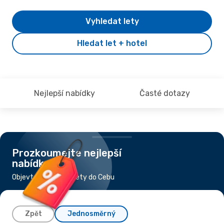
Vyhledat lety
Hledat let + hotel
Nejlepší nabídky
Časté dotazy
Prozkoumejte nejlepší
nabídky
Objevte nejlevnější lety do Cebu
Zpět
Jednosměrný