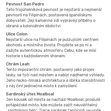
Pevnost San Pedro
Tato trojúhelníková pevnost je nejstarší a nejmenší
pevností na Filipínách, postavená španělskými
dobyvateli. Její kamenné zdi vyprávějí příběhy o
obraně a koloniálním dědictví.
Ulice Colon
Nejstarší ulice na Filipínách je pulzujícím centrem
obchodu a místního života. Projděte se po ní a
zažijte autentickou atmosféru Cebu, kde se mísí
historie s každodenním shonem.
Chrám Leah
Tento impozantní chrám, postavený jako projev
lásky, se tyčí nad městem a nabízí nádherné výhledy.
Jeho řecko-římská architektura a sbírka starožitností
z něj činí jedinečné místo k zamyšlení.
Sardinský útes Moalboal
Jen kousek od města se nachází Moalboal, proslulé
potápěčské místo, kde můžete zažít neuvěřitelný
„sardinkový běh“. Tisíce sardinek tančících ve vodě