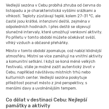
Vedlejší sezóna v Cebu probíhá zhruba od června do
listopadu a je charakteristická vyššími srážkami a
vlhkostí. Teploty zůstávají teplé, kolem 27–31 °C, ale
časté jsou krátké, intenzivní deště, zejména v
odpoledních hodinách. I přes deště se objevují
slunečné intervaly, které umožňují venkovní aktivity.
Po příletu v tomto období můžete očekávat svěží,
vlhký vzduch a občasné přeháňky.
Město v tomto období zpomaluje, což nabízí klidnější
atmosféru. Místní se více zaměřují na vnitřní aktivity
a komunitní setkání. I když se koná méně velkých
festivalů, stále je možné zažít autentický život v
Cebu, například návštěvou místních trhů nebo
kulturních center. Vedlejší sezóna poskytuje
příležitost poznat město z jiné perspektivy, s
menšími davy a uvolněnějším tempem.
Co dělat v destinaci Cebu: Nejlepší
památky a aktivity