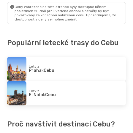
Cebu
- Manila
Ceny zobrazené na této stránce byly dostupné během
posledních 20 dnů pro uvedená období a neměly by být
považovány za konečnou nabízenou cenu. Upozorňujeme, že
dostupnost a ceny se mohou změnit.
Populární letecké trasy do Cebu
Lety z
Praha
k
Cebu
Lety z
El Nido
k
Cebu
Proč navštívit destinaci Cebu?