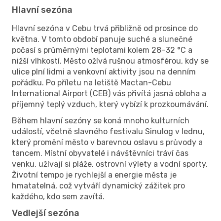
Hlavní sezóna
Hlavní sezóna v Cebu trvá přibližně od prosince do
května. V tomto období panuje suché a slunečné
počasí s průměrnými teplotami kolem 28–32 °C a
nižší vlhkostí. Město ožívá rušnou atmosférou, kdy se
ulice plní lidmi a venkovní aktivity jsou na denním
pořádku. Po příletu na letiště Mactan-Cebu
International Airport (CEB) vás přivítá jasná obloha a
příjemný teplý vzduch, který vybízí k prozkoumávání.
Během hlavní sezóny se koná mnoho kulturních
událostí, včetně slavného festivalu Sinulog v lednu,
který promění město v barevnou oslavu s průvody a
tancem. Místní obyvatelé i návštěvníci tráví čas
venku, užívají si pláže, ostrovní výlety a vodní sporty.
Životní tempo je rychlejší a energie města je
hmatatelná, což vytváří dynamický zážitek pro
každého, kdo sem zavítá.
Vedlejší sezóna