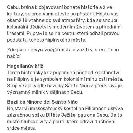
Cebu, brána k objevování bohaté historie a živé
kultury, se před vámi otevře po přistání. Město vás
okamžitě vtáhne do své atmosféry, kde se snoubí
koloniální dědictví s moderním životem a přírodními
krásami. Připravte se na cestu, která odhalí pravou
podstatu tohoto filipínského města.
Zde jsou nejvýraznější místa a zážitky, které Cebu
nabízí:
Magellanův kříž
Tento historický kříž připomíná příchod křesťanství
na Filipíny a je symbolem koloniální minulosti města.
Stojí v kapli vedle baziliky Santo Niño a představuje
významný milník v dějinách Cebu.
Bazilika Minore del Santo Niño
Nejstarší římskokatolický kostel na Filipínách ukrývá
zázračnou sošku Dítěte Ježíše, patrona Cebu. Je to
místo hluboké víry a poutí, které odráží duchovní
srdce města.