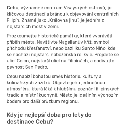
Cebu
, významné centrum Visayských ostrovů, je
klíčovou destinací a bránou k objevování centrálních
Filipín. Známé jako „Královna jihu“, je jedním z
nejstarších měst v zemi.
Prozkoumejte historické památky, které vyprávějí
příběh města. Navštivte Magellanův kříž, symbol
příchodu křesťanství, nebo baziliku Santo Niño, kde
se nachází nejstarší náboženská relikvie. Projděte se
ulicí Colon, nejstarší ulicí na Filipínách, a obdivujte
pevnost San Pedro.
Cebu nabízí bohatou směs historie, kultury a
kulinářských zážitků. Objevte jeho jedinečnou
atmosféru, která láká k hlubšímu poznání filipínských
tradic a místní kuchyně. Město je ideálním výchozím
bodem pro další průzkum regionu.
Kdy je nejlepší doba pro lety do
destinace Cebu?