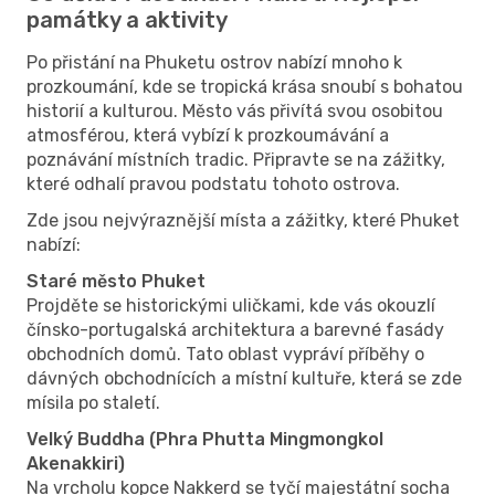
památky a aktivity
Po přistání na Phuketu ostrov nabízí mnoho k
prozkoumání, kde se tropická krása snoubí s bohatou
historií a kulturou. Město vás přivítá svou osobitou
atmosférou, která vybízí k prozkoumávání a
poznávání místních tradic. Připravte se na zážitky,
které odhalí pravou podstatu tohoto ostrova.
Zde jsou nejvýraznější místa a zážitky, které Phuket
nabízí:
Staré město Phuket
Projděte se historickými uličkami, kde vás okouzlí
čínsko-portugalská architektura a barevné fasády
obchodních domů. Tato oblast vypráví příběhy o
dávných obchodnících a místní kultuře, která se zde
mísila po staletí.
Velký Buddha (Phra Phutta Mingmongkol
Akenakkiri)
Na vrcholu kopce Nakkerd se tyčí majestátní socha