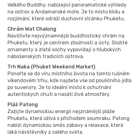
Velkého Buddhy, nabízející panoramatické výhledy
na ostrov a Andamanské moře. Je to místo klidu a
rozjímání, které odráží duchovní stránku Phuketu.
Chrám Wat Chalong
Navštivte nejvýznamnější buddhistický chrám na
Phuketu, který je centrem zbožnosti a úcty. Složité
ornamenty a zlaté sochy vypovídají o hlubokých
náboženských tradicích ostrova.
Trh Naka (Phuket Weekend Market)
Ponořte se do víru místního života na tomto rušném
víkendovém trhu, kde najdete vše od pouličního jídla
po suvenýry. Je to ideální místo k ochutnání
autentických chutí a nasátí živé atmosféry.
Pláž Patong
Zažijte dynamickou energii nejznámější pláže
Phuketu, která ožívá s příchodem soumraku. Patong
nabízí dynamickou směs zábavy a relaxace, která
láká návštěvníky z celého světa.