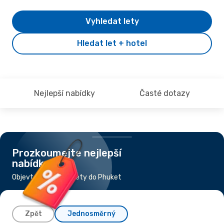
Vyhledat lety
Hledat let + hotel
Nejlepší nabídky
Časté dotazy
Prozkoumejte nejlepší
nabídky
Objevte nejlevnější lety do Phuket
Zpět
Jednosměrný