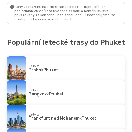
Phuket
- Bangkok
Ceny zobrazené na této stránce byly dostupné během
posledních 20 dnů pro uvedená období a neměly by být
považovány za konečnou nabízenou cenu. Upozorňujeme, že
dostupnost a ceny se mohou změnit.
Populární letecké trasy do Phuket
Lety z
Praha
k
Phuket
Lety z
Bangkok
k
Phuket
Lety z
Frankfurt nad Mohanem
k
Phuket