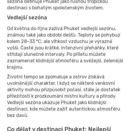
sezóna definuje Phuket jako rušnou tropickou
destinaci s bohatým společenským životem.
Vedlejší sezóna
Od května do října zažívá Phuket vedlejší sezónu,
známou také jako období dešťů. Teploty se pohybují
kolem 28–33 °C, ale vlhkost vzduchu je výrazně
vyšší. Časté jsou krátké, intenzivní přeháňky, které
střídají slunečné intervaly. Po příletu můžete
zaznamenat klidnější atmosféru a svěžejší, zelenější
krajinu.
Životní tempo se zpomaluje a ostrov získává
uvolněnější charakter. I když se některé venkovní
aktivity mohou přizpůsobit počasí, stále je dostatek
příležitostí k prozkoumání místní kultury a přírody.
Vedlejší sezóna ukazuje Phuket jako klidnější
destinaci, kde můžete zažít autentickou atmosféru
bez davů.
Co dělat v destinaci Phuket: Nejlepší