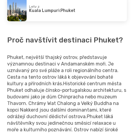
Lety z
Kuala Lumpur
k
Phuket
Proč navštívit destinaci Phuket?
Phuket, největší thajský ostrov, představuje
významnou destinaci v Andamanském moři. Je
uznávaný pro své pláže a roli regionálního centra.
Cesta na tento ostrov láká k objevování bohaté
kultury a přírodních krás.Historické centrum města
Phuket odhaluje čínsko-portugalskou architekturu, s
budovami jako je dům Chinpracha nebo muzeum
Thavorn. Chrámy Wat Chalong a Velký Buddha na
kopci Nakkerd jsou dalšími dominantami, které
odrážejí duchovní dědictví ostrova.Phuket láká
návštěvníky svou jedinečnou směsicí relaxace u
moře a kulturního poznávání. Ostrov nabízí široké