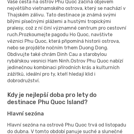
Vaše cesta na ostrov Phu Quoc začíná objevem
největšího vietnamského ostrova, který se nachází v
Thajském zálivu. Tato destinace je známá svými
bílými písečnými plážemi a hustými tropickými
pralesy, což z ní činí významné centrum pro cestovní
ruch.Prozkoumejte pagodu Ho Quoc, navštivte
věznici Phu Quoc, která připomíná historii ostrova,
nebo se projděte nočním trhem Duong Dong.
Obdivujte také chrám Dinh Cau a starobylou
rybářskou vesnici Ham Ninh.Ostrov Phu Quoc nabízí
jedinečnou kombinaci přírodních krás a kulturních
zážitků, ideální pro ty, kteří hledají klid i
dobrodružství.
Kdy je nejlepší doba pro lety do
destinace Phu Quoc Island?
Hlavní sezóna
Hlavní sezóna na ostrově Phu Quoc trvá od listopadu
do dubna. V tomto období panuje suché a slunečné