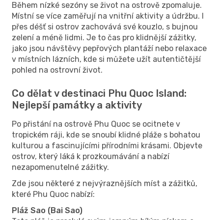
Během nízké sezóny se život na ostrově zpomaluje.
Místní se více zaměřují na vnitřní aktivity a údržbu. I
přes déšť si ostrov zachovává své kouzlo, s bujnou
zelení a méně lidmi. Je to čas pro klidnější zážitky,
jako jsou návštěvy pepřových plantáží nebo relaxace
v místních lázních, kde si můžete užít autentičtější
pohled na ostrovní život.
Co dělat v destinaci Phu Quoc Island:
Nejlepší památky a aktivity
Po přistání na ostrově Phu Quoc se ocitnete v
tropickém ráji, kde se snoubí klidné pláže s bohatou
kulturou a fascinujícími přírodními krásami. Objevte
ostrov, který láká k prozkoumávání a nabízí
nezapomenutelné zážitky.
Zde jsou některé z nejvýraznějších míst a zážitků,
které Phu Quoc nabízí:
Pláž Sao (Bai Sao)