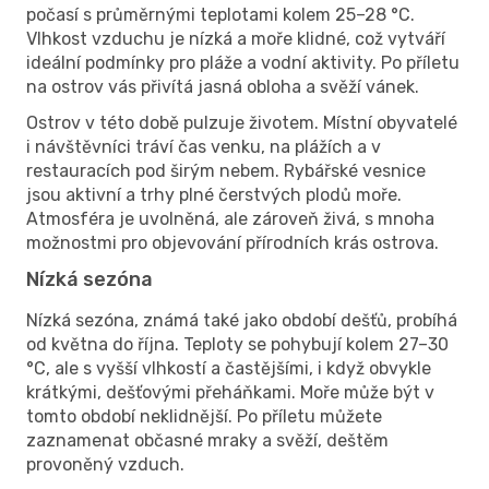
počasí s průměrnými teplotami kolem 25–28 °C.
Vlhkost vzduchu je nízká a moře klidné, což vytváří
ideální podmínky pro pláže a vodní aktivity. Po příletu
na ostrov vás přivítá jasná obloha a svěží vánek.
Ostrov v této době pulzuje životem. Místní obyvatelé
i návštěvníci tráví čas venku, na plážích a v
restauracích pod širým nebem. Rybářské vesnice
jsou aktivní a trhy plné čerstvých plodů moře.
Atmosféra je uvolněná, ale zároveň živá, s mnoha
možnostmi pro objevování přírodních krás ostrova.
Nízká sezóna
Nízká sezóna, známá také jako období dešťů, probíhá
od května do října. Teploty se pohybují kolem 27–30
°C, ale s vyšší vlhkostí a častějšími, i když obvykle
krátkými, dešťovými přeháňkami. Moře může být v
tomto období neklidnější. Po příletu můžete
zaznamenat občasné mraky a svěží, deštěm
provoněný vzduch.