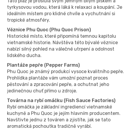
Tato pláž je proslulá svým jemným bílým pískem a
tyrkysovou vodou, která láká k relaxaci a koupání. Je
ideálním místem pro klidné chvíle a vychutnání si
tropické atmosféry.
Věznice Phu Quoc (Phu Quoc Prison)
Historické místo, které připomíná temnou kapitolu
vietnamské historie. Návštěva této bývalé věznice
nabízí silný pohled na válečné utrpení a odolnost
lidského ducha.
Plantáže pepře (Pepper Farms)
Phu Quoc je známý produkcí vysoce kvalitního pepře.
Prohlídka plantáže vám umožní poznat proces
pěstování a zpracování pepře, a ochutnat jeho
jedinečnou chuť přímo u zdroje.
Továrna na rybí omáčku (Fish Sauce Factories)
Rybí omáčka je základní ingrediencí vietnamské
kuchyně a Phu Quoc je jejím hlavním producentem.
Navštivte jednu z továren a zjistíte, jak se tato
aromatická pochoutka tradičně vyrábí.