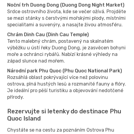
Noční trh Duong Dong (Duong Dong Night Market)
Srdce ostrovního života, kde se večer ožívá. Projděte
se mezi stánky s čerstvými mořskými plody, místními
specialitami a suvenýry, a nasajte živou atmosféru.
Chrám Dinh Cau (Dinh Cau Temple)
Tento malebný chrám, postavený na skalnatém
výběžku u ústí řeky Duong Dong, je zasvěcen bohyni
moře a ochránci rybářů. Nabízí krásné výhledy na
západ slunce nad mořem.
Národní park Phu Quoc (Phu Quoc National Park)
Rozsáhlá oblast pokrývající více než polovinu
ostrova, plná hustých lesů a rozmanité fauny a flóry.
Je ideální pro pěší turistiku a objevování nedotčené
přírody.
Rezervujte si letenky do destinace Phu
Quoc Island
Chystáte se na cestu za poznáním Ostrova Phu