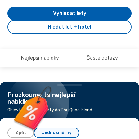
Vyhledat lety
Hledat let + hotel
Nejlepší nabídky
Časté dotazy
Prozkoumejte nejlepší
nabídky
Objevte nejlevnější lety do Phu Quoc Island
Zpět
Jednosměrný