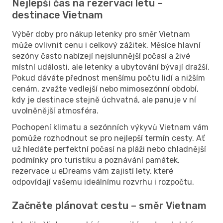
Nejlepší čas na rezervaci letu –
destinace Vietnam
Výběr doby pro nákup letenky pro směr Vietnam
může ovlivnit cenu i celkový zážitek. Měsíce hlavní
sezóny často nabízejí nejslunnější počasí a živé
místní události, ale letenky a ubytování bývají dražší.
Pokud dáváte přednost menšímu počtu lidí a nižším
cenám, zvažte vedlejší nebo mimosezónní období,
kdy je destinace stejně úchvatná, ale panuje v ní
uvolněnější atmosféra.
Pochopení klimatu a sezónních výkyvů Vietnam vám
pomůže rozhodnout se pro nejlepší termín cesty. Ať
už hledáte perfektní počasí na pláži nebo chladnější
podmínky pro turistiku a poznávání památek,
rezervace u eDreams vám zajistí lety, které
odpovídají vašemu ideálnímu rozvrhu i rozpočtu.
Začněte plánovat cestu – směr Vietnam