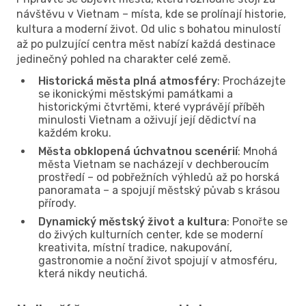
návštěvu v Vietnam – místa, kde se prolínají historie,
kultura a moderní život. Od ulic s bohatou minulostí
až po pulzující centra měst nabízí každá destinace
jedinečný pohled na charakter celé země.
Historická města plná atmosféry
: Procházejte
se ikonickými městskými památkami a
historickými čtvrtěmi, které vyprávějí příběh
minulosti Vietnam a oživují její dědictví na
každém kroku.
Města obklopená úchvatnou scenérií
: Mnohá
města Vietnam se nacházejí v dechberoucím
prostředí – od pobřežních výhledů až po horská
panoramata – a spojují městský půvab s krásou
přírody.
Dynamický městský život a kultura
: Ponořte se
do živých kulturních center, kde se moderní
kreativita, místní tradice, nakupování,
gastronomie a noční život spojují v atmosféru,
která nikdy neutichá.