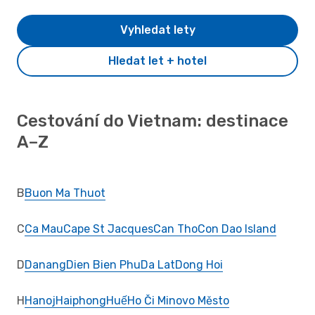
Vyhledat lety
Hledat let + hotel
Cestování do Vietnam: destinace
A–Z
B
Buon Ma Thuot
C
Ca Mau
Cape St Jacques
Can Tho
Con Dao Island
D
Danang
Dien Bien Phu
Da Lat
Dong Hoi
H
Hanoj
Haiphong
Huế
Ho Či Minovo Město