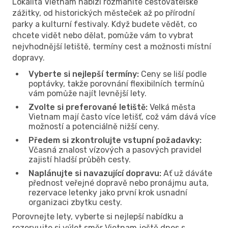
Lokalita Vietnam nabízí rozmanité cestovatelské
zážitky, od historických městeček až po přírodní
parky a kulturní festivaly. Když budete vědět, co
chcete vidět nebo dělat, pomůže vám to vybrat
nejvhodnější letiště, termíny cest a možnosti místní
dopravy.
Vyberte si nejlepší termíny:
Ceny se liší podle
poptávky, takže porovnání flexibilních termínů
vám pomůže najít levnější lety.
Zvolte si preferované letiště:
Velká města
Vietnam mají často více letišť, což vám dává více
možností a potenciálně nižší ceny.
Předem si zkontrolujte vstupní požadavky:
Včasná znalost vízových a pasových pravidel
zajistí hladší průběh cesty.
Naplánujte si navazující dopravu:
Ať už dáváte
přednost veřejné dopravě nebo pronájmu auta,
rezervace letenky jako první krok usnadní
organizaci zbytku cesty.
Porovnejte lety, vyberte si nejlepší nabídku a
rezervujte si výlet směr Vietnam ještě dnes s