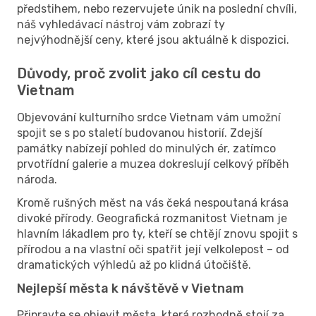
předstihem, nebo rezervujete únik na poslední chvíli,
náš vyhledávací nástroj vám zobrazí ty
nejvýhodnější ceny, které jsou aktuálně k dispozici.
Důvody, proč zvolit jako cíl cestu do
Vietnam
Objevování kulturního srdce Vietnam vám umožní
spojit se s po staletí budovanou historií. Zdejší
památky nabízejí pohled do minulých ér, zatímco
prvotřídní galerie a muzea dokreslují celkový příběh
národa.
Kromě rušných měst na vás čeká nespoutaná krása
divoké přírody. Geografická rozmanitost Vietnam je
hlavním lákadlem pro ty, kteří se chtějí znovu spojit s
přírodou a na vlastní oči spatřit její velkolepost – od
dramatických výhledů až po klidná útočiště.
Nejlepší města k návštěvě v Vietnam
Připravte se objevit města, která rozhodně stojí za