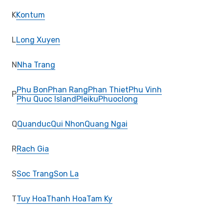
K
Kontum
L
Long Xuyen
N
Nha Trang
Phu Bon
Phan Rang
Phan Thiet
Phu Vinh
P
Phu Quoc Island
Pleiku
Phuoclong
Q
Quanduc
Qui Nhon
Quang Ngai
R
Rach Gia
S
Soc Trang
Son La
T
Tuy Hoa
Thanh Hoa
Tam Ky