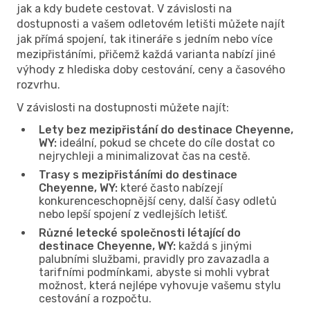
jak a kdy budete cestovat. V závislosti na
dostupnosti a vašem odletovém letišti můžete najít
jak přímá spojení, tak itineráře s jedním nebo více
mezipřistáními, přičemž každá varianta nabízí jiné
výhody z hlediska doby cestování, ceny a časového
rozvrhu.
V závislosti na dostupnosti můžete najít:
Lety bez mezipřistání do destinace Cheyenne,
WY:
ideální, pokud se chcete do cíle dostat co
nejrychleji a minimalizovat čas na cestě.
Trasy s mezipřistáními do destinace
Cheyenne, WY:
které často nabízejí
konkurenceschopnější ceny, další časy odletů
nebo lepší spojení z vedlejších letišť.
Různé letecké společnosti létající do
destinace Cheyenne, WY:
každá s jinými
palubními službami, pravidly pro zavazadla a
tarifními podmínkami, abyste si mohli vybrat
možnost, která nejlépe vyhovuje vašemu stylu
cestování a rozpočtu.