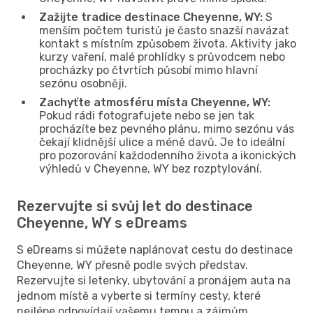
Zažijte tradice destinace Cheyenne, WY:
S
menším počtem turistů je často snazší navázat
kontakt s místním způsobem života. Aktivity jako
kurzy vaření, malé prohlídky s průvodcem nebo
procházky po čtvrtích působí mimo hlavní
sezónu osobněji.
Zachyťte atmosféru místa Cheyenne, WY:
Pokud rádi fotografujete nebo se jen tak
procházíte bez pevného plánu, mimo sezónu vás
čekají klidnější ulice a méně davů. Je to ideální
pro pozorování každodenního života a ikonických
výhledů v Cheyenne, WY bez rozptylování.
Rezervujte si svůj let do destinace
Cheyenne, WY s eDreams
S eDreams si můžete naplánovat cestu do destinace
Cheyenne, WY přesně podle svých představ.
Rezervujte si letenky, ubytování a pronájem auta na
jednom místě a vyberte si termíny cesty, které
nejlépe odpovídají vašemu tempu a zájmům.