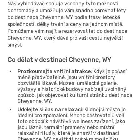
Náš vyhledávač spojuje všechny tyto možnosti
dohromady a umožňuje vám snadno porovnat lety
do destinace Cheyenne, WY podle trasy, letecké
společnosti, délky trvání a ceny na jednom místě.
Pomůžeme vám najít a rezervovat let do destinace
Cheyenne, WY, který dává pro vaši cestu největší
smysl.
Co dělat v destinaci Cheyenne, WY
Prozkoumejte vnitřní atrakce:
Když je počasí
méně předvídatelné, jsou vnitřní prostory
obzvláště lákavé. Muzea, umělecké galerie,
výstavy a historické budovy nabízejí uvolněný
způsob, jak objevovat kulturní stránku destinace
Cheyenne, WY.
Udělejte si čas na relaxaci:
Klidnější město je
ideální pro zpomalení. Mnoho cestovatelů volí
toto období k návštěvě wellness zařízení, jako
jsou lázně, termální prameny nebo místní
relaxační rituály, které je snazší v destinaci
Cheyenne, WY navštívit právě mimo špičku.