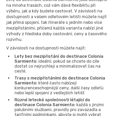
na mnoha trasách, což vám dává flexibilitu při
výběru, jak a kdy budete cestovat. V závislosti na
dostupnosti a vašem odletovém letišti můžete najít
jak přímá spojení, tak itineráře s jedním nebo více
mezipřistáními, přičemž každá varianta nabízí jiné
výhody z hlediska doby cestování, ceny a časového
rozvrhu.
V závislosti na dostupnosti můžete najít:
Lety bez mezipřistání do destinace Colonia
Sarmiento:
ideální, pokud se chcete do cíle
dostat co nejrychleji a minimalizovat čas na
cestě.
Trasy s mezipřistáními do destinace Colonia
Sarmiento:
které často nabízejí
konkurenceschopnější ceny, další časy odletů
nebo lepší spojení z vedlejších letišť.
Různé letecké společnosti létající do
destinace Colonia Sarmiento:
každá s jinými
palubními službami, pravidly pro zavazadla a
tarifními podmínkami, abyste si mohli vybrat