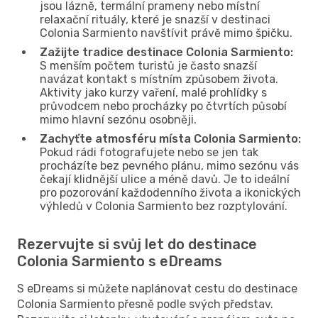
jsou lázně, termální prameny nebo místní
relaxační rituály, které je snazší v destinaci
Colonia Sarmiento navštívit právě mimo špičku.
Zažijte tradice destinace Colonia Sarmiento:
S menším počtem turistů je často snazší
navázat kontakt s místním způsobem života.
Aktivity jako kurzy vaření, malé prohlídky s
průvodcem nebo procházky po čtvrtích působí
mimo hlavní sezónu osobněji.
Zachyťte atmosféru místa Colonia Sarmiento:
Pokud rádi fotografujete nebo se jen tak
procházíte bez pevného plánu, mimo sezónu vás
čekají klidnější ulice a méně davů. Je to ideální
pro pozorování každodenního života a ikonických
výhledů v Colonia Sarmiento bez rozptylování.
Rezervujte si svůj let do destinace
Colonia Sarmiento s eDreams
S eDreams si můžete naplánovat cestu do destinace
Colonia Sarmiento přesně podle svých představ.