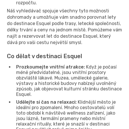
rozpočtu.
Náš vyhledávač spojuje všechny tyto možnosti
dohromady a umožňuje vám snadno porovnat lety
do destinace Esquel podle trasy, letecké společnosti,
délky trvání a ceny na jednom místě. Pomůžeme vám
najít a rezervovat let do destinace Esquel, který
dává pro vaši cestu největší smysl.
Co dělat v destinaci Esquel
Prozkoumejte vnitřní atrakce:
Když je počasí
méně předvídatelné, jsou vnitřní prostory
obzvláště lákavé. Muzea, umělecké galerie,
výstavy a historické budovy nabízejí uvolněný
způsob, jak objevovat kulturní stránku destinace
Esquel.
Udělejte si čas na relaxaci:
Klidnější město je
ideální pro zpomalení. Mnoho cestovatelů volí
toto období k návštěvě wellness zařízení, jako
jsou lázně, termální prameny nebo místní
relaxační rituály, které je snazší v destinaci