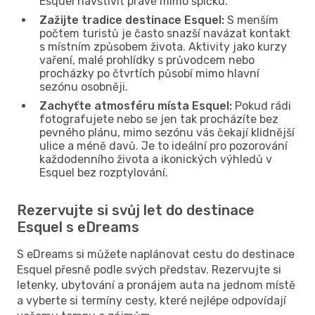
Esquel navštívit právě mimo špičku.
Zažijte tradice destinace Esquel:
S menším
počtem turistů je často snazší navázat kontakt
s místním způsobem života. Aktivity jako kurzy
vaření, malé prohlídky s průvodcem nebo
procházky po čtvrtích působí mimo hlavní
sezónu osobněji.
Zachyťte atmosféru místa Esquel:
Pokud rádi
fotografujete nebo se jen tak procházíte bez
pevného plánu, mimo sezónu vás čekají klidnější
ulice a méně davů. Je to ideální pro pozorování
každodenního života a ikonických výhledů v
Esquel bez rozptylování.
Rezervujte si svůj let do destinace
Esquel s eDreams
S eDreams si můžete naplánovat cestu do destinace
Esquel přesně podle svých představ. Rezervujte si
letenky, ubytování a pronájem auta na jednom místě
a vyberte si termíny cesty, které nejlépe odpovídají