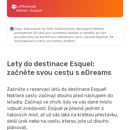
Lufthansa
2
Kišinev
- Esquel
Ceny zobrazené na této stránce byly dostupné během
posledních 20 dnů pro uvedená období a neměly by být
považovány za konečnou nabízenou cenu. Upozorňujeme, že
dostupnost a ceny se mohou změnit.
Lety do destinace Esquel:
začněte svou cestu s eDreams
Začněte s rezervací letů do destinace Esquel!
Některé cesty začínají dlouho před nástupem do
letadla. Začínají ve chvíli, kdy ve vás dané místo
vzbudí zvědavost. Esquel je přesně jedním z
takových míst, ať už vás láká na krátkou přestávku,
delší únik nebo na cestu, kterou jste už dlouho
plánovali.