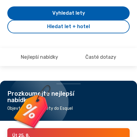
Vyhledat lety
Hledat let + hotel
Nejlepší nabídky
Časté dotazy
Prozkoumejte nejlepší
nabídky
Objevte nejlevnější lety do Esquel
Út 25. 8.