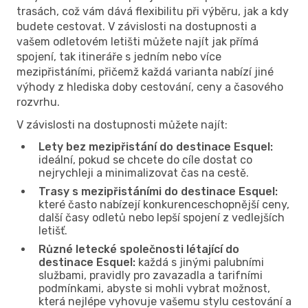
trasách, což vám dává flexibilitu při výběru, jak a kdy
budete cestovat. V závislosti na dostupnosti a
vašem odletovém letišti můžete najít jak přímá
spojení, tak itineráře s jedním nebo více
mezipřistáními, přičemž každá varianta nabízí jiné
výhody z hlediska doby cestování, ceny a časového
rozvrhu.
V závislosti na dostupnosti můžete najít:
Lety bez mezipřistání do destinace Esquel:
ideální, pokud se chcete do cíle dostat co
nejrychleji a minimalizovat čas na cestě.
Trasy s mezipřistáními do destinace Esquel:
které často nabízejí konkurenceschopnější ceny,
další časy odletů nebo lepší spojení z vedlejších
letišť.
Různé letecké společnosti létající do
destinace Esquel:
každá s jinými palubními
službami, pravidly pro zavazadla a tarifními
podmínkami, abyste si mohli vybrat možnost,
která nejlépe vyhovuje vašemu stylu cestování a