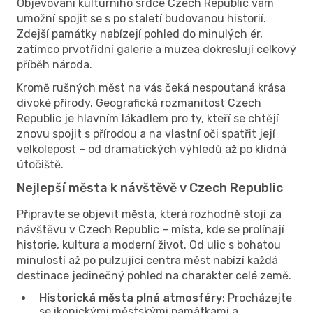
Objevování kulturního srdce Czech Republic vám
umožní spojit se s po staletí budovanou historií.
Zdejší památky nabízejí pohled do minulých ér,
zatímco prvotřídní galerie a muzea dokreslují celkový
příběh národa.
Kromě rušných měst na vás čeká nespoutaná krása
divoké přírody. Geografická rozmanitost Czech
Republic je hlavním lákadlem pro ty, kteří se chtějí
znovu spojit s přírodou a na vlastní oči spatřit její
velkolepost – od dramatických výhledů až po klidná
útočiště.
Nejlepší města k návštěvě v Czech Republic
Připravte se objevit města, která rozhodně stojí za
návštěvu v Czech Republic – místa, kde se prolínají
historie, kultura a moderní život. Od ulic s bohatou
minulostí až po pulzující centra měst nabízí každá
destinace jedinečný pohled na charakter celé země.
Historická města plná atmosféry
: Procházejte
se ikonickými městskými památkami a