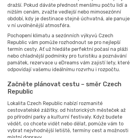
dražší. Pokud dáváte přednost menšímu počtu lidí a
nižším cenám, zvažte vedlejší nebo mimosezónní
období, kdy je destinace stejně úchvatná, ale panuje
v ní uvolněnější atmosféra.
Pochopení klimatu a sezónních výkyvů Czech
Republic vám pomůže rozhodnout se pro nejlepší
termín cesty. Ať už hledáte perfektní počasí na pláži
nebo chladnější podmínky pro turistiku a poznávání
památek, rezervace u eDreams vám zajistí lety, které
odpovídají vašemu ideálnímu rozvrhu i rozpočtu.
Začněte plánovat cestu – směr Czech
Republic
Lokalita Czech Republic nabízí rozmanité
cestovatelské zážitky, od historických městeček až
po přírodní parky a kulturní festivaly. Když budete
vědět, co chcete vidět nebo dělat, pomůže vám to
vybrat nejvhodnější letiště, termíny cest a možnosti
místní dopravy.