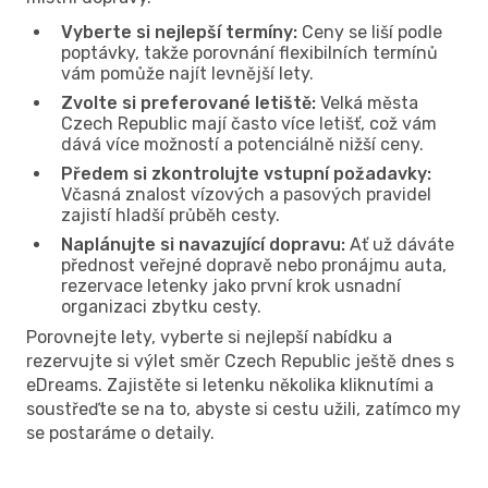
Vyberte si nejlepší termíny:
Ceny se liší podle
poptávky, takže porovnání flexibilních termínů
vám pomůže najít levnější lety.
Zvolte si preferované letiště:
Velká města
Czech Republic mají často více letišť, což vám
dává více možností a potenciálně nižší ceny.
Předem si zkontrolujte vstupní požadavky:
Včasná znalost vízových a pasových pravidel
zajistí hladší průběh cesty.
Naplánujte si navazující dopravu:
Ať už dáváte
přednost veřejné dopravě nebo pronájmu auta,
rezervace letenky jako první krok usnadní
organizaci zbytku cesty.
Porovnejte lety, vyberte si nejlepší nabídku a
rezervujte si výlet směr Czech Republic ještě dnes s
eDreams. Zajistěte si letenku několika kliknutími a
soustřeďte se na to, abyste si cestu užili, zatímco my
se postaráme o detaily.