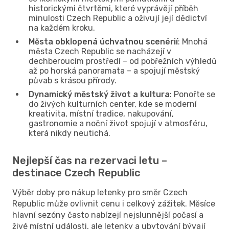
historickými čtvrtěmi, které vyprávějí příběh
minulosti Czech Republic a oživují její dědictví
na každém kroku.
Města obklopená úchvatnou scenérií
: Mnohá
města Czech Republic se nacházejí v
dechberoucím prostředí – od pobřežních výhledů
až po horská panoramata – a spojují městský
půvab s krásou přírody.
Dynamický městský život a kultura
: Ponořte se
do živých kulturních center, kde se moderní
kreativita, místní tradice, nakupování,
gastronomie a noční život spojují v atmosféru,
která nikdy neutichá.
Nejlepší čas na rezervaci letu –
destinace Czech Republic
Výběr doby pro nákup letenky pro směr Czech
Republic může ovlivnit cenu i celkový zážitek. Měsíce
hlavní sezóny často nabízejí nejslunnější počasí a
živé místní události, ale letenky a ubytování bývají