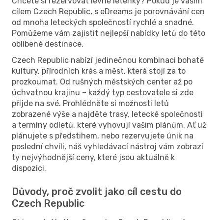
Chcete si rezervovat levné letenky? Pokud je vaším
cílem Czech Republic, s eDreams je porovnávání cen
od mnoha leteckých společností rychlé a snadné.
Pomůžeme vám zajistit nejlepší nabídky letů do této
oblíbené destinace.
Czech Republic nabízí jedinečnou kombinaci bohaté
kultury, přírodních krás a měst, která stojí za to
prozkoumat. Od rušných městských center až po
úchvatnou krajinu – každý typ cestovatele si zde
přijde na své. Prohlédněte si možnosti letů
zobrazené výše a najděte trasy, letecké společnosti
a termíny odletů, které vyhovují vašim plánům. Ať už
plánujete s předstihem, nebo rezervujete únik na
poslední chvíli, náš vyhledávací nástroj vám zobrazí
ty nejvýhodnější ceny, které jsou aktuálně k
dispozici.
Důvody, proč zvolit jako cíl cestu do
Czech Republic