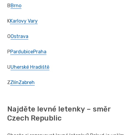
B
Brno
K
Karlovy Vary
O
Ostrava
P
Pardubice
Praha
U
Uherské Hradiště
Z
Zlín
Zabreh
Najděte levné letenky – směr
Czech Republic