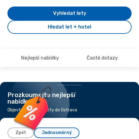
Vyhledat lety
Hledat let + hotel
Nejlepší nabídky
Časté dotazy
Prozkoumejte nejlepší
nabídky
Objevte nejlevnější lety do Ostrava
Zpět
Jednosměrný