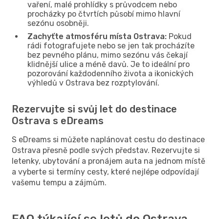
vaření, malé prohlídky s průvodcem nebo
procházky po čtvrtích působí mimo hlavní
sezónu osobněji.
Zachyťte atmosféru místa Ostrava:
Pokud
rádi fotografujete nebo se jen tak procházíte
bez pevného plánu, mimo sezónu vás čekají
klidnější ulice a méně davů. Je to ideální pro
pozorování každodenního života a ikonických
výhledů v Ostrava bez rozptylování.
Rezervujte si svůj let do destinace
Ostrava s eDreams
S eDreams si můžete naplánovat cestu do destinace
Ostrava přesně podle svých představ. Rezervujte si
letenky, ubytování a pronájem auta na jednom místě
a vyberte si termíny cesty, které nejlépe odpovídají
vašemu tempu a zájmům.
FAQ týkající se letů do Ostrava