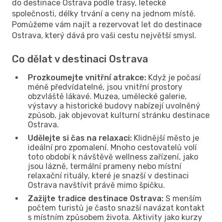
do destinace Ostrava podle trasy, letecké
společnosti, délky trvání a ceny na jednom místě.
Pomůžeme vám najít a rezervovat let do destinace
Ostrava, který dává pro vaši cestu největší smysl.
Co dělat v destinaci Ostrava
Prozkoumejte vnitřní atrakce:
Když je počasí
méně předvídatelné, jsou vnitřní prostory
obzvláště lákavé. Muzea, umělecké galerie,
výstavy a historické budovy nabízejí uvolněný
způsob, jak objevovat kulturní stránku destinace
Ostrava.
Udělejte si čas na relaxaci:
Klidnější město je
ideální pro zpomalení. Mnoho cestovatelů volí
toto období k návštěvě wellness zařízení, jako
jsou lázně, termální prameny nebo místní
relaxační rituály, které je snazší v destinaci
Ostrava navštívit právě mimo špičku.
Zažijte tradice destinace Ostrava:
S menším
počtem turistů je často snazší navázat kontakt
s místním způsobem života. Aktivity jako kurzy