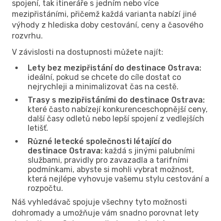
spojení, tak itineráře s jedním nebo více
mezipřistáními, přičemž každá varianta nabízí jiné
výhody z hlediska doby cestování, ceny a časového
rozvrhu.
V závislosti na dostupnosti můžete najít:
Lety bez mezipřistání do destinace Ostrava:
ideální, pokud se chcete do cíle dostat co
nejrychleji a minimalizovat čas na cestě.
Trasy s mezipřistáními do destinace Ostrava:
které často nabízejí konkurenceschopnější ceny,
další časy odletů nebo lepší spojení z vedlejších
letišť.
Různé letecké společnosti létající do
destinace Ostrava:
každá s jinými palubními
službami, pravidly pro zavazadla a tarifními
podmínkami, abyste si mohli vybrat možnost,
která nejlépe vyhovuje vašemu stylu cestování a
rozpočtu.
Náš vyhledávač spojuje všechny tyto možnosti
dohromady a umožňuje vám snadno porovnat lety