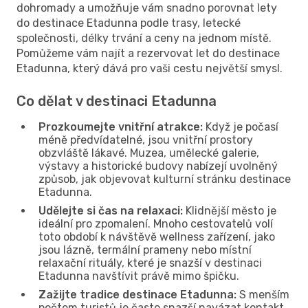
dohromady a umožňuje vám snadno porovnat lety
do destinace Etadunna podle trasy, letecké
společnosti, délky trvání a ceny na jednom místě.
Pomůžeme vám najít a rezervovat let do destinace
Etadunna, který dává pro vaši cestu největší smysl.
Co dělat v destinaci Etadunna
Prozkoumejte vnitřní atrakce:
Když je počasí
méně předvídatelné, jsou vnitřní prostory
obzvláště lákavé. Muzea, umělecké galerie,
výstavy a historické budovy nabízejí uvolněný
způsob, jak objevovat kulturní stránku destinace
Etadunna.
Udělejte si čas na relaxaci:
Klidnější město je
ideální pro zpomalení. Mnoho cestovatelů volí
toto období k návštěvě wellness zařízení, jako
jsou lázně, termální prameny nebo místní
relaxační rituály, které je snazší v destinaci
Etadunna navštívit právě mimo špičku.
Zažijte tradice destinace Etadunna:
S menším
počtem turistů je často snazší navázat kontakt