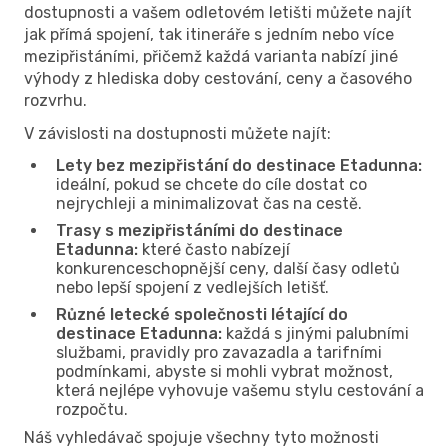
dostupnosti a vašem odletovém letišti můžete najít
jak přímá spojení, tak itineráře s jedním nebo více
mezipřistáními, přičemž každá varianta nabízí jiné
výhody z hlediska doby cestování, ceny a časového
rozvrhu.
V závislosti na dostupnosti můžete najít:
Lety bez mezipřistání do destinace Etadunna:
ideální, pokud se chcete do cíle dostat co
nejrychleji a minimalizovat čas na cestě.
Trasy s mezipřistáními do destinace
Etadunna:
které často nabízejí
konkurenceschopnější ceny, další časy odletů
nebo lepší spojení z vedlejších letišť.
Různé letecké společnosti létající do
destinace Etadunna:
každá s jinými palubními
službami, pravidly pro zavazadla a tarifními
podmínkami, abyste si mohli vybrat možnost,
která nejlépe vyhovuje vašemu stylu cestování a
rozpočtu.
Náš vyhledávač spojuje všechny tyto možnosti