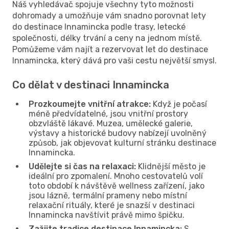
Náš vyhledávač spojuje všechny tyto možnosti
dohromady a umožňuje vám snadno porovnat lety
do destinace Innamincka podle trasy, letecké
společnosti, délky trvání a ceny na jednom místě.
Pomůžeme vám najít a rezervovat let do destinace
Innamincka, který dává pro vaši cestu největší smysl.
Co dělat v destinaci Innamincka
Prozkoumejte vnitřní atrakce:
Když je počasí
méně předvídatelné, jsou vnitřní prostory
obzvláště lákavé. Muzea, umělecké galerie,
výstavy a historické budovy nabízejí uvolněný
způsob, jak objevovat kulturní stránku destinace
Innamincka.
Udělejte si čas na relaxaci:
Klidnější město je
ideální pro zpomalení. Mnoho cestovatelů volí
toto období k návštěvě wellness zařízení, jako
jsou lázně, termální prameny nebo místní
relaxační rituály, které je snazší v destinaci
Innamincka navštívit právě mimo špičku.
Zažijte tradice destinace Innamincka:
S