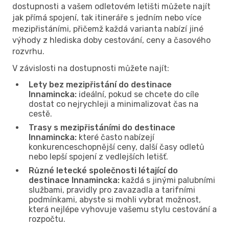
dostupnosti a vašem odletovém letišti můžete najít
jak přímá spojení, tak itineráře s jedním nebo více
mezipřistáními, přičemž každá varianta nabízí jiné
výhody z hlediska doby cestování, ceny a časového
rozvrhu.
V závislosti na dostupnosti můžete najít:
Lety bez mezipřistání do destinace
Innamincka:
ideální, pokud se chcete do cíle
dostat co nejrychleji a minimalizovat čas na
cestě.
Trasy s mezipřistáními do destinace
Innamincka:
které často nabízejí
konkurenceschopnější ceny, další časy odletů
nebo lepší spojení z vedlejších letišť.
Různé letecké společnosti létající do
destinace Innamincka:
každá s jinými palubními
službami, pravidly pro zavazadla a tarifními
podmínkami, abyste si mohli vybrat možnost,
která nejlépe vyhovuje vašemu stylu cestování a
rozpočtu.