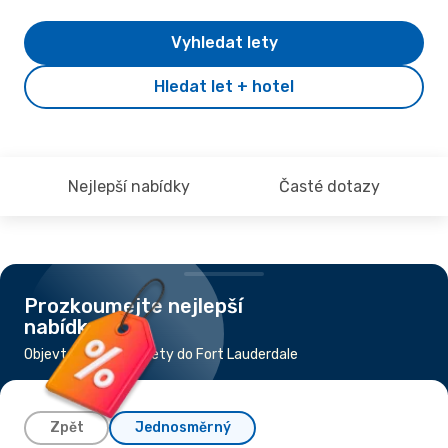
Vyhledat lety
Hledat let + hotel
Nejlepší nabídky
Časté dotazy
Prozkoumejte nejlepší
nabídky
Objevte nejlevnější lety do Fort Lauderdale
Zpět
Jednosměrný