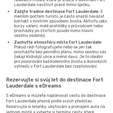
Lauderdale navštívit právě mimo špičku.
Zažijte tradice destinace Fort Lauderdale:
S
menším počtem turistů je často snazší navázat
kontakt s místním způsobem života. Aktivity jako
kurzy vaření, malé prohlídky s průvodcem nebo
procházky po čtvrtích působí mimo hlavní
sezónu osobněji.
Zachyťte atmosféru místa Fort Lauderdale:
Pokud rádi fotografujete nebo se jen tak
procházíte bez pevného plánu, mimo sezónu vás
čekají klidnější ulice a méně davů. Je to ideální
pro pozorování každodenního života a ikonických
výhledů v Fort Lauderdale bez rozptylování.
Rezervujte si svůj let do destinace Fort
Lauderdale s eDreams
S eDreams si můžete naplánovat cestu do destinace
Fort Lauderdale přesně podle svých představ.
Rezervujte si letenky, ubytování a pronájem auta na
jednom místě a vyberte si termíny cesty, které