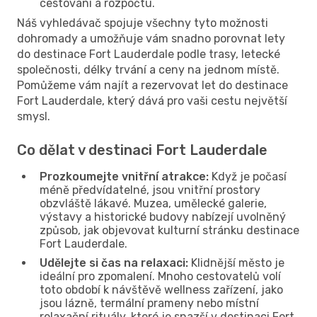
cestování a rozpočtu.
Náš vyhledávač spojuje všechny tyto možnosti
dohromady a umožňuje vám snadno porovnat lety
do destinace Fort Lauderdale podle trasy, letecké
společnosti, délky trvání a ceny na jednom místě.
Pomůžeme vám najít a rezervovat let do destinace
Fort Lauderdale, který dává pro vaši cestu největší
smysl.
Co dělat v destinaci Fort Lauderdale
Prozkoumejte vnitřní atrakce:
Když je počasí
méně předvídatelné, jsou vnitřní prostory
obzvláště lákavé. Muzea, umělecké galerie,
výstavy a historické budovy nabízejí uvolněný
způsob, jak objevovat kulturní stránku destinace
Fort Lauderdale.
Udělejte si čas na relaxaci:
Klidnější město je
ideální pro zpomalení. Mnoho cestovatelů volí
toto období k návštěvě wellness zařízení, jako
jsou lázně, termální prameny nebo místní
relaxační rituály, které je snazší v destinaci Fort