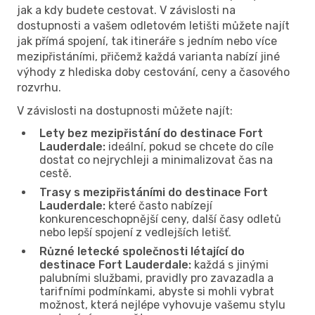
jak a kdy budete cestovat. V závislosti na
dostupnosti a vašem odletovém letišti můžete najít
jak přímá spojení, tak itineráře s jedním nebo více
mezipřistáními, přičemž každá varianta nabízí jiné
výhody z hlediska doby cestování, ceny a časového
rozvrhu.
V závislosti na dostupnosti můžete najít:
Lety bez mezipřistání do destinace Fort
Lauderdale:
ideální, pokud se chcete do cíle
dostat co nejrychleji a minimalizovat čas na
cestě.
Trasy s mezipřistáními do destinace Fort
Lauderdale:
které často nabízejí
konkurenceschopnější ceny, další časy odletů
nebo lepší spojení z vedlejších letišť.
Různé letecké společnosti létající do
destinace Fort Lauderdale:
každá s jinými
palubními službami, pravidly pro zavazadla a
tarifními podmínkami, abyste si mohli vybrat
možnost, která nejlépe vyhovuje vašemu stylu