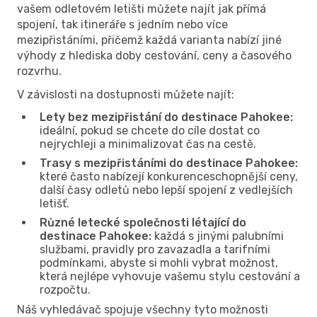
vašem odletovém letišti můžete najít jak přímá
spojení, tak itineráře s jedním nebo více
mezipřistáními, přičemž každá varianta nabízí jiné
výhody z hlediska doby cestování, ceny a časového
rozvrhu.
V závislosti na dostupnosti můžete najít:
Lety bez mezipřistání do destinace Pahokee:
ideální, pokud se chcete do cíle dostat co
nejrychleji a minimalizovat čas na cestě.
Trasy s mezipřistáními do destinace Pahokee:
které často nabízejí konkurenceschopnější ceny,
další časy odletů nebo lepší spojení z vedlejších
letišť.
Různé letecké společnosti létající do
destinace Pahokee:
každá s jinými palubními
službami, pravidly pro zavazadla a tarifními
podmínkami, abyste si mohli vybrat možnost,
která nejlépe vyhovuje vašemu stylu cestování a
rozpočtu.
Náš vyhledávač spojuje všechny tyto možnosti