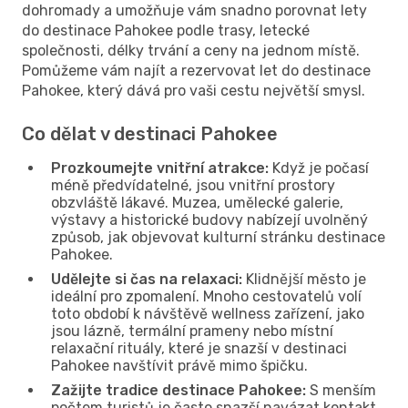
dohromady a umožňuje vám snadno porovnat lety
do destinace Pahokee podle trasy, letecké
společnosti, délky trvání a ceny na jednom místě.
Pomůžeme vám najít a rezervovat let do destinace
Pahokee, který dává pro vaši cestu největší smysl.
Co dělat v destinaci Pahokee
Prozkoumejte vnitřní atrakce:
Když je počasí
méně předvídatelné, jsou vnitřní prostory
obzvláště lákavé. Muzea, umělecké galerie,
výstavy a historické budovy nabízejí uvolněný
způsob, jak objevovat kulturní stránku destinace
Pahokee.
Udělejte si čas na relaxaci:
Klidnější město je
ideální pro zpomalení. Mnoho cestovatelů volí
toto období k návštěvě wellness zařízení, jako
jsou lázně, termální prameny nebo místní
relaxační rituály, které je snazší v destinaci
Pahokee navštívit právě mimo špičku.
Zažijte tradice destinace Pahokee:
S menším
počtem turistů je často snazší navázat kontakt