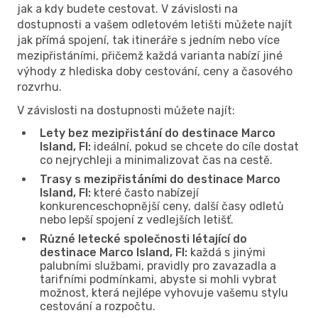
jak a kdy budete cestovat. V závislosti na
dostupnosti a vašem odletovém letišti můžete najít
jak přímá spojení, tak itineráře s jedním nebo více
mezipřistáními, přičemž každá varianta nabízí jiné
výhody z hlediska doby cestování, ceny a časového
rozvrhu.
V závislosti na dostupnosti můžete najít:
Lety bez mezipřistání do destinace Marco
Island, Fl:
ideální, pokud se chcete do cíle dostat
co nejrychleji a minimalizovat čas na cestě.
Trasy s mezipřistáními do destinace Marco
Island, Fl:
které často nabízejí
konkurenceschopnější ceny, další časy odletů
nebo lepší spojení z vedlejších letišť.
Různé letecké společnosti létající do
destinace Marco Island, Fl:
každá s jinými
palubními službami, pravidly pro zavazadla a
tarifními podmínkami, abyste si mohli vybrat
možnost, která nejlépe vyhovuje vašemu stylu
cestování a rozpočtu.