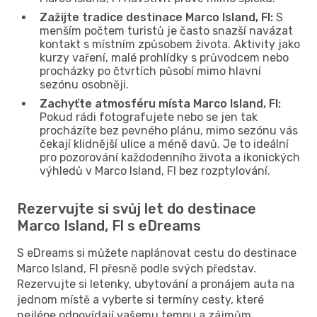
Zažijte tradice destinace Marco Island, Fl:
S
menším počtem turistů je často snazší navázat
kontakt s místním způsobem života. Aktivity jako
kurzy vaření, malé prohlídky s průvodcem nebo
procházky po čtvrtích působí mimo hlavní
sezónu osobněji.
Zachyťte atmosféru místa Marco Island, Fl:
Pokud rádi fotografujete nebo se jen tak
procházíte bez pevného plánu, mimo sezónu vás
čekají klidnější ulice a méně davů. Je to ideální
pro pozorování každodenního života a ikonických
výhledů v Marco Island, Fl bez rozptylování.
Rezervujte si svůj let do destinace
Marco Island, Fl s eDreams
S eDreams si můžete naplánovat cestu do destinace
Marco Island, Fl přesně podle svých představ.
Rezervujte si letenky, ubytování a pronájem auta na
jednom místě a vyberte si termíny cesty, které
nejlépe odpovídají vašemu tempu a zájmům.