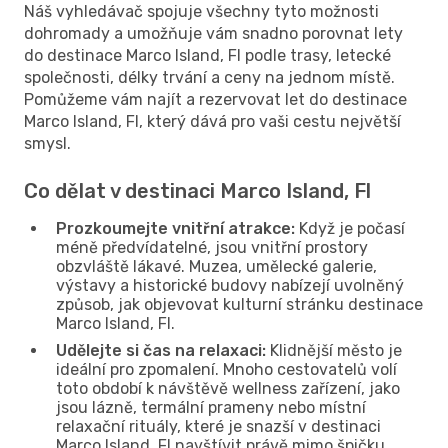
Náš vyhledávač spojuje všechny tyto možnosti
dohromady a umožňuje vám snadno porovnat lety
do destinace Marco Island, Fl podle trasy, letecké
společnosti, délky trvání a ceny na jednom místě.
Pomůžeme vám najít a rezervovat let do destinace
Marco Island, Fl, který dává pro vaši cestu největší
smysl.
Co dělat v destinaci Marco Island, Fl
Prozkoumejte vnitřní atrakce:
Když je počasí
méně předvídatelné, jsou vnitřní prostory
obzvláště lákavé. Muzea, umělecké galerie,
výstavy a historické budovy nabízejí uvolněný
způsob, jak objevovat kulturní stránku destinace
Marco Island, Fl.
Udělejte si čas na relaxaci:
Klidnější město je
ideální pro zpomalení. Mnoho cestovatelů volí
toto období k návštěvě wellness zařízení, jako
jsou lázně, termální prameny nebo místní
relaxační rituály, které je snazší v destinaci
Marco Island, Fl navštívit právě mimo špičku.