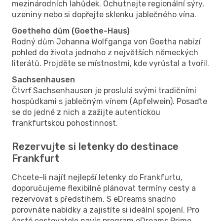
mezinárodních lahůdek. Ochutnejte regionální sýry,
uzeniny nebo si dopřejte sklenku jablečného vína.
Goetheho dům (Goethe-Haus)
Rodný dům Johanna Wolfganga von Goetha nabízí
pohled do života jednoho z největších německých
literátů. Projděte se místnostmi, kde vyrůstal a tvořil.
Sachsenhausen
Čtvrť Sachsenhausen je proslulá svými tradičními
hospůdkami s jablečným vínem (Apfelwein). Posaďte
se do jedné z nich a zažijte autentickou
frankfurtskou pohostinnost.
Rezervujte si letenky do destinace
Frankfurt
Chcete-li najít nejlepší letenky do Frankfurtu,
doporučujeme flexibilně plánovat termíny cesty a
rezervovat s předstihem. S eDreams snadno
porovnáte nabídky a zajistíte si ideální spojení. Pro
časté cestovatele navíc program eDreams Prime