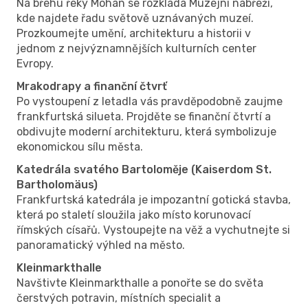
Na břehu řeky Mohan se rozkládá Muzejní nábřeží,
kde najdete řadu světově uznávaných muzeí.
Prozkoumejte umění, architekturu a historii v
jednom z nejvýznamnějších kulturních center
Evropy.
Mrakodrapy a finanční čtvrť
Po vystoupení z letadla vás pravděpodobně zaujme
frankfurtská silueta. Projděte se finanční čtvrtí a
obdivujte moderní architekturu, která symbolizuje
ekonomickou sílu města.
Katedrála svatého Bartoloměje (Kaiserdom St.
Bartholomäus)
Frankfurtská katedrála je impozantní gotická stavba,
která po staletí sloužila jako místo korunovací
římských císařů. Vystoupejte na věž a vychutnejte si
panoramatický výhled na město.
Kleinmarkthalle
Navštivte Kleinmarkthalle a ponořte se do světa
čerstvých potravin, místních specialit a