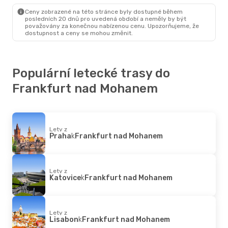
Frankfurt Nad Mohanem
- Praha
Ceny zobrazené na této stránce byly dostupné během
posledních 20 dnů pro uvedená období a neměly by být
považovány za konečnou nabízenou cenu. Upozorňujeme, že
dostupnost a ceny se mohou změnit.
Populární letecké trasy do
Frankfurt nad Mohanem
Lety z
Praha
k
Frankfurt nad Mohanem
Lety z
Katovice
k
Frankfurt nad Mohanem
Lety z
Lisabon
k
Frankfurt nad Mohanem