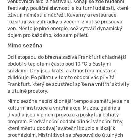
venkovních akcí a festivalů. Konají se zde hudební
festivaly, pouliční slavnosti a kulturní události, které
oživují náměstí a nábřeží. Kavárny a restaurace
rozšiřují své zahrádky a večerní život se přesouvá
ven. Město je plné energie, což vytváří dynamický
dojem pro každého, kdo sem přiletí.
Mimo sezóna
Od listopadu do března zažívá Frankfurt chladnější
období s teplotami často pod 10 °C a častými
srážkami. Dny jsou kratší a atmosféra města se
zklidňuje. Po příletu v tomto období vás přivítá
Frankfurt, který se soustředí spíše na vnitřní aktivity
a útulné prostory.
Mimo sezóna nabízí klidnější tempo a zaměřuje se na
kulturní instituce a vnitřní akce. Muzea, galerie a
divadla jsou v plném provozu a poskytují bohatý
program. Předvánoční období přináší vánoční trhy,
které městu dodávají sváteční kouzlo a lákají k
procházkám. Místní život se přesouvá do útulných