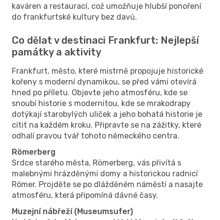
kaváren a restaurací, což umožňuje hlubší ponoření
do frankfurtské kultury bez davů.
Co dělat v destinaci Frankfurt: Nejlepší
památky a aktivity
Frankfurt, město, které mistrně propojuje historické
kořeny s moderní dynamikou, se před vámi otevírá
hned po příletu. Objevte jeho atmosféru, kde se
snoubí historie s modernitou, kde se mrakodrapy
dotýkají starobylých uliček a jeho bohatá historie je
cítit na každém kroku. Připravte se na zážitky, které
odhalí pravou tvář tohoto německého centra.
Römerberg
Srdce starého města, Römerberg, vás přivítá s
malebnými hrázděnými domy a historickou radnicí
Römer. Projděte se po dlážděném náměstí a nasajte
atmosféru, která připomíná dávné časy.
Muzejní nábřeží (Museumsufer)