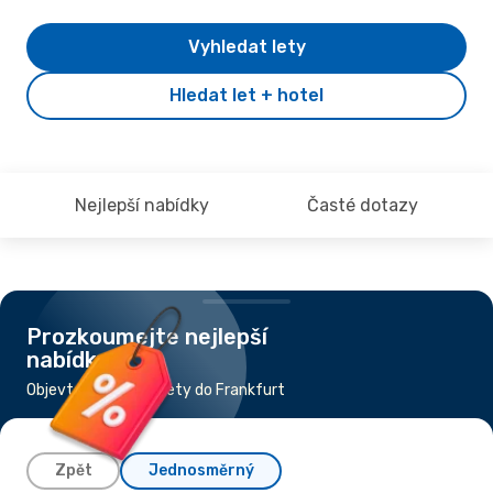
Vyhledat lety
Hledat let + hotel
Nejlepší nabídky
Časté dotazy
Prozkoumejte nejlepší
nabídky
Objevte nejlevnější lety do Frankfurt
Zpět
Jednosměrný