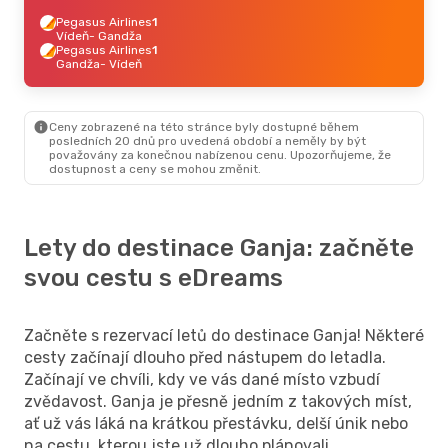
Pegasus Airlines
1
Vídeň
- Gandža
Pegasus Airlines
1
Gandža
- Vídeň
Ceny zobrazené na této stránce byly dostupné během
posledních 20 dnů pro uvedená období a neměly by být
považovány za konečnou nabízenou cenu. Upozorňujeme, že
dostupnost a ceny se mohou změnit.
Lety do destinace Ganja: začněte
svou cestu s eDreams
Začněte s rezervací letů do destinace Ganja! Některé
cesty začínají dlouho před nástupem do letadla.
Začínají ve chvíli, kdy ve vás dané místo vzbudí
zvědavost. Ganja je přesně jedním z takových míst,
ať už vás láká na krátkou přestávku, delší únik nebo
na cestu, kterou jste už dlouho plánovali.