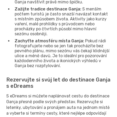
Ganja navštívit právě mimo špičku.
Zažijte tradice destinace Ganja:
S menším
počtem turistů je často snazší navázat kontakt
s místním způsobem života. Aktivity jako kurzy
vaření, malé prohlídky s průvodcem nebo
procházky po čtvrtích působí mimo hlavní
sezónu osobněji.
Zachyťte atmosféru místa Ganja:
Pokud rádi
fotografujete nebo se jen tak procházíte bez
pevného plánu, mimo sezónu vás čekají klidnější
ulice a méně davů. Je to ideální pro pozorování
každodenního života a ikonických výhledů v
Ganja bez rozptylování.
Rezervujte si svůj let do destinace Ganja
s eDreams
S eDreams si můžete naplánovat cestu do destinace
Ganja přesně podle svých představ. Rezervujte si
letenky, ubytování a pronájem auta na jednom místě
a vyberte si termíny cesty, které nejlépe odpovídají