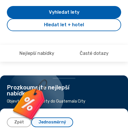
Vyhledat lety
Hledat let + hotel
Nejlepší nabídky
Časté dotazy
Prozkoumejte nejlepší
nabídky
Objevte nejlevnější lety do Guatemala City
Zpět
Jednosměrný