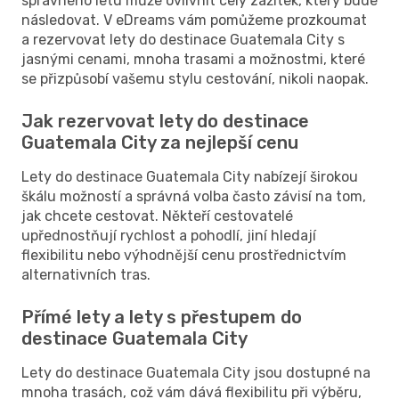
správného letu může ovlivnit celý zážitek, který bude
následovat. V eDreams vám pomůžeme prozkoumat
a rezervovat lety do destinace Guatemala City s
jasnými cenami, mnoha trasami a možnostmi, které
se přizpůsobí vašemu stylu cestování, nikoli naopak.
Jak rezervovat lety do destinace
Guatemala City za nejlepší cenu
Lety do destinace Guatemala City nabízejí širokou
škálu možností a správná volba často závisí na tom,
jak chcete cestovat. Někteří cestovatelé
upřednostňují rychlost a pohodlí, jiní hledají
flexibilitu nebo výhodnější cenu prostřednictvím
alternativních tras.
Přímé lety a lety s přestupem do
destinace Guatemala City
Lety do destinace Guatemala City jsou dostupné na
mnoha trasách, což vám dává flexibilitu při výběru,