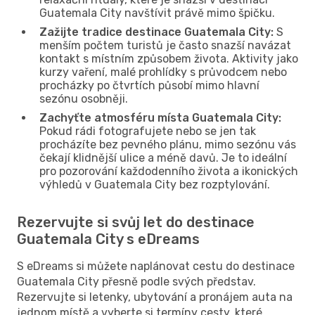
Guatemala City navštívit právě mimo špičku.
Zažijte tradice destinace Guatemala City:
S
menším počtem turistů je často snazší navázat
kontakt s místním způsobem života. Aktivity jako
kurzy vaření, malé prohlídky s průvodcem nebo
procházky po čtvrtích působí mimo hlavní
sezónu osobněji.
Zachyťte atmosféru místa Guatemala City:
Pokud rádi fotografujete nebo se jen tak
procházíte bez pevného plánu, mimo sezónu vás
čekají klidnější ulice a méně davů. Je to ideální
pro pozorování každodenního života a ikonických
výhledů v Guatemala City bez rozptylování.
Rezervujte si svůj let do destinace
Guatemala City s eDreams
S eDreams si můžete naplánovat cestu do destinace
Guatemala City přesně podle svých představ.
Rezervujte si letenky, ubytování a pronájem auta na
jednom místě a vyberte si termíny cesty, které