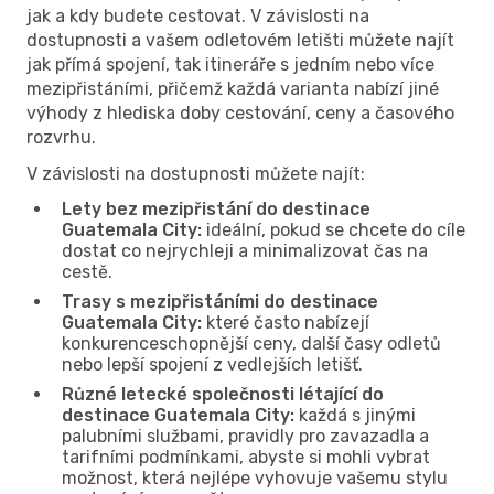
jak a kdy budete cestovat. V závislosti na
dostupnosti a vašem odletovém letišti můžete najít
jak přímá spojení, tak itineráře s jedním nebo více
mezipřistáními, přičemž každá varianta nabízí jiné
výhody z hlediska doby cestování, ceny a časového
rozvrhu.
V závislosti na dostupnosti můžete najít:
Lety bez mezipřistání do destinace
Guatemala City:
ideální, pokud se chcete do cíle
dostat co nejrychleji a minimalizovat čas na
cestě.
Trasy s mezipřistáními do destinace
Guatemala City:
které často nabízejí
konkurenceschopnější ceny, další časy odletů
nebo lepší spojení z vedlejších letišť.
Různé letecké společnosti létající do
destinace Guatemala City:
každá s jinými
palubními službami, pravidly pro zavazadla a
tarifními podmínkami, abyste si mohli vybrat
možnost, která nejlépe vyhovuje vašemu stylu