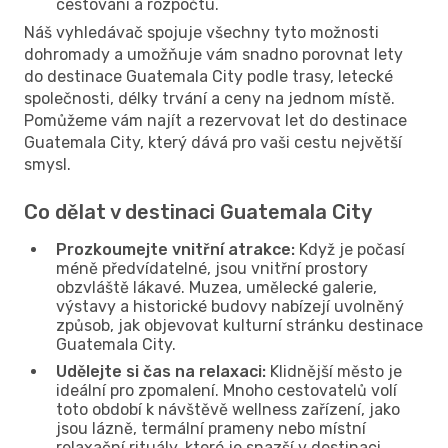
cestování a rozpočtu.
Náš vyhledávač spojuje všechny tyto možnosti
dohromady a umožňuje vám snadno porovnat lety
do destinace Guatemala City podle trasy, letecké
společnosti, délky trvání a ceny na jednom místě.
Pomůžeme vám najít a rezervovat let do destinace
Guatemala City, který dává pro vaši cestu největší
smysl.
Co dělat v destinaci Guatemala City
Prozkoumejte vnitřní atrakce:
Když je počasí
méně předvídatelné, jsou vnitřní prostory
obzvláště lákavé. Muzea, umělecké galerie,
výstavy a historické budovy nabízejí uvolněný
způsob, jak objevovat kulturní stránku destinace
Guatemala City.
Udělejte si čas na relaxaci:
Klidnější město je
ideální pro zpomalení. Mnoho cestovatelů volí
toto období k návštěvě wellness zařízení, jako
jsou lázně, termální prameny nebo místní
relaxační rituály, které je snazší v destinaci