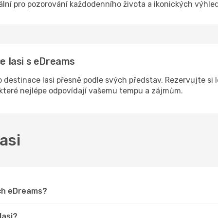
eální pro pozorování každodenního života a ikonických výhled
ce Iasi s eDreams
destinace Iasi přesně podle svých představ. Rezervujte si 
, které nejlépe odpovídají vašemu tempu a zájmům.
Iasi
ách eDreams?
Iasi?