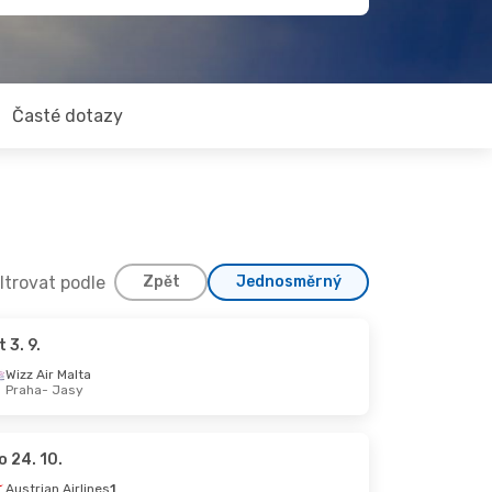
Časté dotazy
iltrovat podle
Zpět
Jednosměrný
t 3. 9.
Wizz Air Malta
Praha
- Jasy
o 24. 10.
Austrian Airlines
1