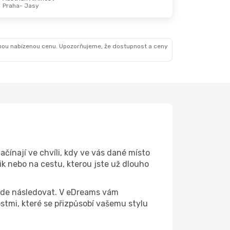
Praha
- Jasy
nou nabízenou cenu. Upozorňujeme, že dostupnost a ceny
ačínají ve chvíli, kdy ve vás dané místo
ik nebo na cestu, kterou jste už dlouho
 bude následovat. V eDreams vám
tmi, které se přizpůsobí vašemu stylu