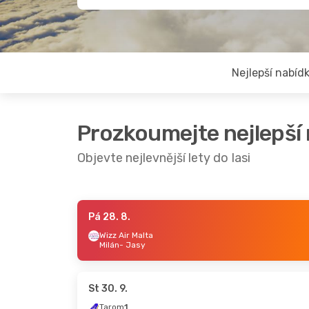
Nejlepší nabíd
Prozkoumejte nejlepší
Objevte nejlevnější lety do Iasi
Pá 28. 8.
Čt 1. 10.
- Út 6. 10.
Čt 22. 10.
- So 31. 10.
Wizz Air Malta
Milán
- Jasy
Wizz Air Malta
Wizz Air Malta
Praha
- Jasy
Praha
- Jasy
Wizz Air Malta
Wizz Air Malta
Jasy
- Praha
Jasy
- Praha
St 30. 9.
Tarom
1