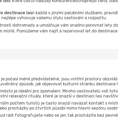
 Iasi:
které často nabízejí konkurenceschopnější ceny, další
o destinace Iasi:
každá s jinými palubními službami, pravid
á nejlépe vyhovuje vašemu stylu cestování a rozpočtu.
nosti dohromady a umožňuje vám snadno porovnat lety do de
m místě. Pomůžeme vám najít a rezervovat let do destinace I
je počasí méně předvídatelné, jsou vnitřní prostory obzvláš
uvolněný způsob, jak objevovat kulturní stránku destinace I
 město je ideální pro zpomalení. Mnoho cestovatelů volí toto
ní relaxační rituály, které je snazší v destinaci Iasi navští
ším počtem turistů je často snazší navázat kontakt s místn
ebo procházky po čtvrtích působí mimo hlavní sezónu osobn
d rádi fotografujete nebo se jen tak procházíte bez pevné