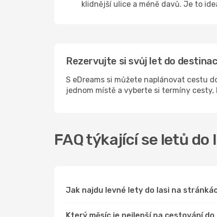
klidnější ulice a méně davů. Je to id
Rezervujte si svůj let do destina
S eDreams si můžete naplánovat cestu do 
jednom místě a vyberte si termíny cesty
FAQ týkající se letů do 
Jak najdu levné lety do Iasi na stránk
Který měsíc je nejlepší na cestování do 