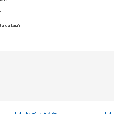
?
u do Iasi?
Lety do města Antalya
Lety