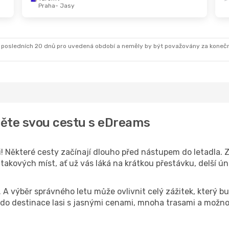
Praha
- Jasy
So 12. 9.
- Út 15. 9.
Wizz Air Malta
Praha
- Jasy
Wizz Air Malta
Jasy
- Praha
 posledních 20 dnů pro uvedená období a neměly by být považovány za koneč
čněte svou cestu s eDreams
i! Některé cesty začínají dlouho před nástupem do letadla. Z
 takových míst, ať už vás láká na krátkou přestávku, delší ún
k. A výběr správného letu může ovlivnit celý zážitek, který
o destinace Iasi s jasnými cenami, mnoha trasami a možnos