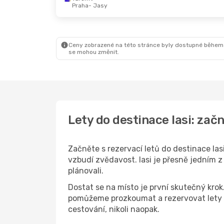
Praha
- Jasy
So 29. 8.
- Út 1. 9.
Pá 18. 9.
- Ne 20. 9.
Wizz Air Malta
Wizz Air Malta
Praha
- Jasy
Paříž
- Jasy
Wizz Air Malta
Wizz Air Malta
Jasy
- Praha
Jasy
- Paříž
Ceny zobrazené na této stránce byly dostupné během
se mohou změnit.
Lety do destinace Iasi: za
Začněte s rezervací letů do destinace Ias
vzbudí zvědavost. Iasi je přesně jedním z
plánovali.
Dostat se na místo je první skutečný kro
pomůžeme prozkoumat a rezervovat lety d
cestování, nikoli naopak.