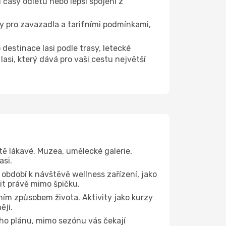
 časy odletů nebo lepší spojení z
ly pro zavazadla a tarifními podmínkami,
stinace Iasi podle trasy, letecké
asi, který dává pro vaši cestu největší
tě lákavé. Muzea, umělecké galerie,
asi.
 období k návštěvě wellness zařízení, jako
vit právě mimo špičku.
ím způsobem života. Aktivity jako kurzy
ěji.
ho plánu, mimo sezónu vás čekají