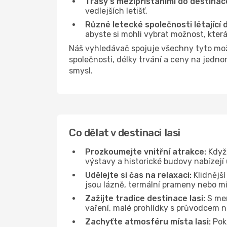
Trasy s mezipřistáními do destinace
vedlejších letišť.
Různé letecké společnosti létající d
abyste si mohli vybrat možnost, kter
Náš vyhledávač spojuje všechny tyto mož
společnosti, délky trvání a ceny na jedno
smysl.
Co dělat v destinaci Iasi
Prozkoumejte vnitřní atrakce:
Když 
výstavy a historické budovy nabízejí 
Udělejte si čas na relaxaci:
Klidnější
jsou lázně, termální prameny nebo míst
Zažijte tradice destinace Iasi:
S men
vaření, malé prohlídky s průvodcem n
Zachyťte atmosféru místa Iasi:
Poku