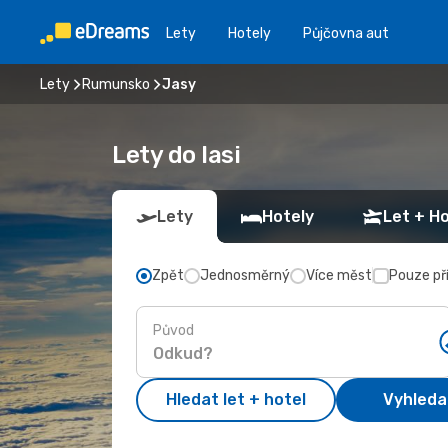
Lety
Hotely
Půjčovna aut
Lety
Rumunsko
Jasy
Lety do Iasi
Lety
Hotely
Let + Ho
Zpět
Jednosměrný
Více měst
Pouze př
Původ
Hledat let + hotel
Vyhleda