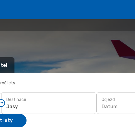
tel
ímé lety
Destinace
Odjezd
Datum
t lety