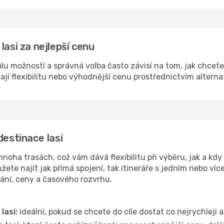
Iasi za nejlepší cenu
kálu možností a správná volba často závisí na tom, jak chcet
dají flexibilitu nebo výhodnější cenu prostřednictvím alterna
destinace Iasi
noha trasách, což vám dává flexibilitu při výběru, jak a kdy
ete najít jak přímá spojení, tak itineráře s jedním nebo víc
vání, ceny a časového rozvrhu.
Iasi:
ideální, pokud se chcete do cíle dostat co nejrychleji 