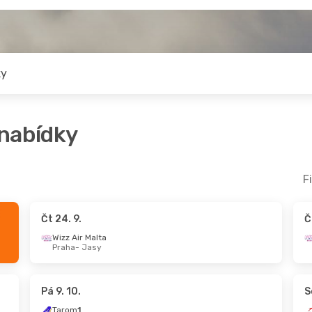
ky
 nabídky
F
Čt 24. 9.
Č
Čt 15. 10.
- So 17. 10.
Wizz Air Malta
Praha
- Jasy
Wizz Air Malta
Praha
- Jasy
Wizz Air Malta
Jasy
- Praha
Pá 9. 10.
S
Tarom
1