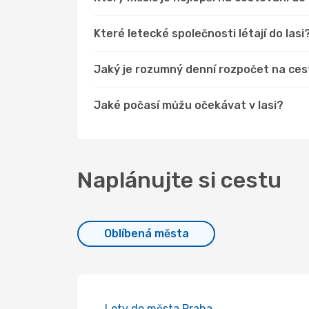
Které letecké společnosti létají do Iasi
Jaký je rozumný denní rozpočet na cest
Jaké počasí můžu očekávat v Iasi?
Naplánujte si cestu
Oblíbená města
Lety do města Praha