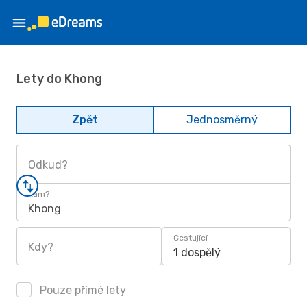
Lety do Khong
Zpět
Jednosměrný
Odkud?
Kam?
Khong
Cestující
Kdy?
1 dospělý
Pouze přímé lety