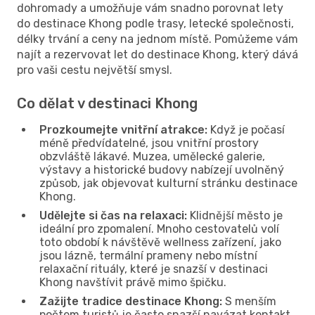
dohromady a umožňuje vám snadno porovnat lety
do destinace Khong podle trasy, letecké společnosti,
délky trvání a ceny na jednom místě. Pomůžeme vám
najít a rezervovat let do destinace Khong, který dává
pro vaši cestu největší smysl.
Co dělat v destinaci Khong
Prozkoumejte vnitřní atrakce:
Když je počasí
méně předvídatelné, jsou vnitřní prostory
obzvláště lákavé. Muzea, umělecké galerie,
výstavy a historické budovy nabízejí uvolněný
způsob, jak objevovat kulturní stránku destinace
Khong.
Udělejte si čas na relaxaci:
Klidnější město je
ideální pro zpomalení. Mnoho cestovatelů volí
toto období k návštěvě wellness zařízení, jako
jsou lázně, termální prameny nebo místní
relaxační rituály, které je snazší v destinaci
Khong navštívit právě mimo špičku.
Zažijte tradice destinace Khong:
S menším
počtem turistů je často snazší navázat kontakt