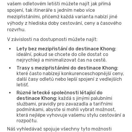
vašem odletovém letišti můžete najít jak přímá
spojení, tak itineráře s jedním nebo více
mezipřistáními, přičemž každá varianta nabízí jiné
výhody z hlediska doby cestování, ceny a časového
rozvrhu.
V závislosti na dostupnosti můžete najít:
Lety bez mezipřistání do destinace Khong:
ideální, pokud se chcete do cíle dostat co
nejrychleji a minimalizovat čas na cestě.
Trasy s mezipřistáními do destinace Khong:
které často nabízejí konkurenceschopnější ceny,
další časy odletů nebo lepší spojení z vedlejších
letišť.
Různé letecké společnosti létající do
destinace Khong:
každá s jinými palubními
službami, pravidly pro zavazadla a tarifními
podmínkami, abyste si mohli vybrat možnost,
která nejlépe vyhovuje vašemu stylu cestování a
rozpočtu.
Náš vyhledávač spojuje všechny tyto možnosti