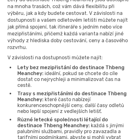
na mnoha trasách, což vám dává flexibilitu při
výběru, jak a kdy budete cestovat. V závislosti na
dostupnosti a vašem odletovém letišti můžete najít
jak přímá spojení, tak itineráře s jedním nebo více
mezipřistáními, přičemž každá varianta nabízí jiné
výhody z hlediska doby cestování, ceny a časového
rozvrhu.
V závislosti na dostupnosti můžete najít:
Lety bez mezipřistání do destinace Thbeng
Meanchey:
ideální, pokud se chcete do cíle
dostat co nejrychleji a minimalizovat čas na
cestě.
Trasy s mezipřistáními do destinace Thbeng
Meanchey:
které často nabízejí
konkurenceschopnější ceny, další časy odletů
nebo lepší spojení z vedlejších letišť.
Různé letecké společnosti létající do
destinace Thbeng Meanchey:
každá s jinými
palubními službami, pravidly pro zavazadla a
tarifními podmínkami, abyste si mohli vybrat