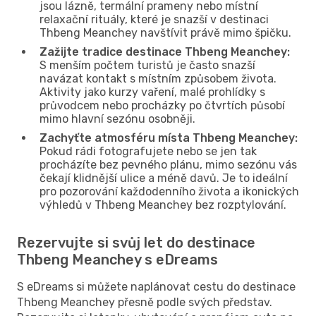
jsou lázně, termální prameny nebo místní
relaxační rituály, které je snazší v destinaci
Thbeng Meanchey navštívit právě mimo špičku.
Zažijte tradice destinace Thbeng Meanchey:
S menším počtem turistů je často snazší
navázat kontakt s místním způsobem života.
Aktivity jako kurzy vaření, malé prohlídky s
průvodcem nebo procházky po čtvrtích působí
mimo hlavní sezónu osobněji.
Zachyťte atmosféru místa Thbeng Meanchey:
Pokud rádi fotografujete nebo se jen tak
procházíte bez pevného plánu, mimo sezónu vás
čekají klidnější ulice a méně davů. Je to ideální
pro pozorování každodenního života a ikonických
výhledů v Thbeng Meanchey bez rozptylování.
Rezervujte si svůj let do destinace
Thbeng Meanchey s eDreams
S eDreams si můžete naplánovat cestu do destinace
Thbeng Meanchey přesně podle svých představ.