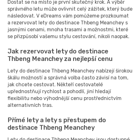
Dostat se na místo je první skutečný krok. A výběr
správného letu může ovlivnit celý zážitek, který bude
následovat. V eDreams vám pomůžeme prozkoumat
a rezervovat lety do destinace Thbeng Meanchey s
jasnými cenami, mnoha trasami a možnostmi, které
se přizpůsobí vašemu stylu cestování, nikoli naopak.
Jak rezervovat lety do destinace
Thbeng Meanchey za nejlepší cenu
Lety do destinace Thbeng Meanchey nabízejí širokou
škálu možností a správná volba často závisí na tom,
jak chcete cestovat. Někteří cestovatelé
upřednostňují rychlost a pohodlí, jiní hledají
flexibilitu nebo výhodnější cenu prostřednictvím
alternativních tras.
Přímé lety a lety s přestupem do
destinace Thbeng Meanchey
Lety do destinace Thbeng Meanchey jsou dostupné