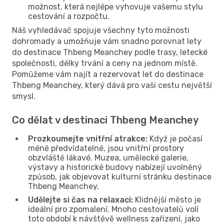
možnost, která nejlépe vyhovuje vašemu stylu
cestování a rozpočtu.
Náš vyhledávač spojuje všechny tyto možnosti
dohromady a umožňuje vám snadno porovnat lety
do destinace Thbeng Meanchey podle trasy, letecké
společnosti, délky trvání a ceny na jednom místě.
Pomůžeme vám najít a rezervovat let do destinace
Thbeng Meanchey, který dává pro vaši cestu největší
smysl.
Co dělat v destinaci Thbeng Meanchey
Prozkoumejte vnitřní atrakce:
Když je počasí
méně předvídatelné, jsou vnitřní prostory
obzvláště lákavé. Muzea, umělecké galerie,
výstavy a historické budovy nabízejí uvolněný
způsob, jak objevovat kulturní stránku destinace
Thbeng Meanchey.
Udělejte si čas na relaxaci:
Klidnější město je
ideální pro zpomalení. Mnoho cestovatelů volí
toto období k návštěvě wellness zařízení, jako