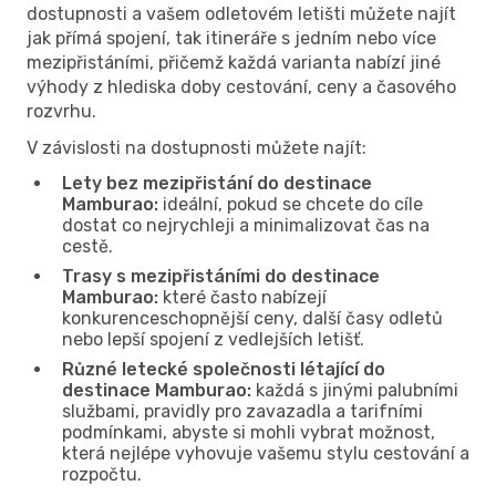
dostupnosti a vašem odletovém letišti můžete najít
jak přímá spojení, tak itineráře s jedním nebo více
mezipřistáními, přičemž každá varianta nabízí jiné
výhody z hlediska doby cestování, ceny a časového
rozvrhu.
V závislosti na dostupnosti můžete najít:
Lety bez mezipřistání do destinace
Mamburao:
ideální, pokud se chcete do cíle
dostat co nejrychleji a minimalizovat čas na
cestě.
Trasy s mezipřistáními do destinace
Mamburao:
které často nabízejí
konkurenceschopnější ceny, další časy odletů
nebo lepší spojení z vedlejších letišť.
Různé letecké společnosti létající do
destinace Mamburao:
každá s jinými palubními
službami, pravidly pro zavazadla a tarifními
podmínkami, abyste si mohli vybrat možnost,
která nejlépe vyhovuje vašemu stylu cestování a
rozpočtu.