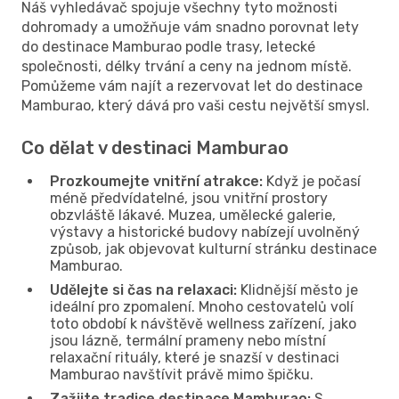
Náš vyhledávač spojuje všechny tyto možnosti
dohromady a umožňuje vám snadno porovnat lety
do destinace Mamburao podle trasy, letecké
společnosti, délky trvání a ceny na jednom místě.
Pomůžeme vám najít a rezervovat let do destinace
Mamburao, který dává pro vaši cestu největší smysl.
Co dělat v destinaci Mamburao
Prozkoumejte vnitřní atrakce:
Když je počasí
méně předvídatelné, jsou vnitřní prostory
obzvláště lákavé. Muzea, umělecké galerie,
výstavy a historické budovy nabízejí uvolněný
způsob, jak objevovat kulturní stránku destinace
Mamburao.
Udělejte si čas na relaxaci:
Klidnější město je
ideální pro zpomalení. Mnoho cestovatelů volí
toto období k návštěvě wellness zařízení, jako
jsou lázně, termální prameny nebo místní
relaxační rituály, které je snazší v destinaci
Mamburao navštívit právě mimo špičku.
Zažijte tradice destinace Mamburao:
S