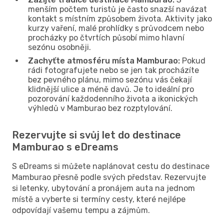
menším počtem turistů je často snazší navázat
kontakt s místním způsobem života. Aktivity jako
kurzy vaření, malé prohlídky s průvodcem nebo
procházky po čtvrtích působí mimo hlavní
sezónu osobněji.
Zachyťte atmosféru místa Mamburao:
Pokud
rádi fotografujete nebo se jen tak procházíte
bez pevného plánu, mimo sezónu vás čekají
klidnější ulice a méně davů. Je to ideální pro
pozorování každodenního života a ikonických
výhledů v Mamburao bez rozptylování.
Rezervujte si svůj let do destinace
Mamburao s eDreams
S eDreams si můžete naplánovat cestu do destinace
Mamburao přesně podle svých představ. Rezervujte
si letenky, ubytování a pronájem auta na jednom
místě a vyberte si termíny cesty, které nejlépe
odpovídají vašemu tempu a zájmům.