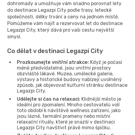
dohromady a umožňuje vám snadno porovnat lety
do destinace Legazpi City podle trasy, letecké
společnosti, délky trvání a ceny na jednom místě.
Pomůžeme vám najít a rezervovat let do destinace
Legazpi City, který dává pro vaši cestu největší
smysl.
Co dělat v destinaci Legazpi City
Prozkoumejte vnitřní atrakce:
Když je počasí
méně předvídatelné, jsou vnitřní prostory
obzvláště lákavé. Muzea, umělecké galerie,
výstavy a historické budovy nabízejí uvolněný
způsob, jak objevovat kulturní stránku destinace
Legazpi City.
Udělejte si čas na relaxaci:
Klidnější město je
ideální pro zpomalení. Mnoho cestovatelů volí
toto období k návštěvě wellness zařízení, jako
jsou lázně, termální prameny nebo místní
relaxační rituály, které je snazší v destinaci
Legazpi City navštívit právě mimo špičku.