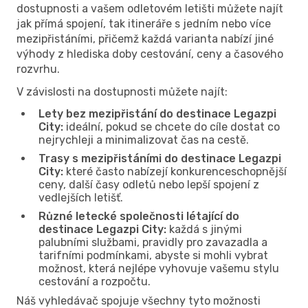
dostupnosti a vašem odletovém letišti můžete najít
jak přímá spojení, tak itineráře s jedním nebo více
mezipřistáními, přičemž každá varianta nabízí jiné
výhody z hlediska doby cestování, ceny a časového
rozvrhu.
V závislosti na dostupnosti můžete najít:
Lety bez mezipřistání do destinace Legazpi
City:
ideální, pokud se chcete do cíle dostat co
nejrychleji a minimalizovat čas na cestě.
Trasy s mezipřistáními do destinace Legazpi
City:
které často nabízejí konkurenceschopnější
ceny, další časy odletů nebo lepší spojení z
vedlejších letišť.
Různé letecké společnosti létající do
destinace Legazpi City:
každá s jinými
palubními službami, pravidly pro zavazadla a
tarifními podmínkami, abyste si mohli vybrat
možnost, která nejlépe vyhovuje vašemu stylu
cestování a rozpočtu.
Náš vyhledávač spojuje všechny tyto možnosti