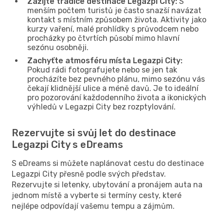
Zažijte tradice destinace Legazpi City:
S
menším počtem turistů je často snazší navázat
kontakt s místním způsobem života. Aktivity jako
kurzy vaření, malé prohlídky s průvodcem nebo
procházky po čtvrtích působí mimo hlavní
sezónu osobněji.
Zachyťte atmosféru místa Legazpi City:
Pokud rádi fotografujete nebo se jen tak
procházíte bez pevného plánu, mimo sezónu vás
čekají klidnější ulice a méně davů. Je to ideální
pro pozorování každodenního života a ikonických
výhledů v Legazpi City bez rozptylování.
Rezervujte si svůj let do destinace
Legazpi City s eDreams
S eDreams si můžete naplánovat cestu do destinace
Legazpi City přesně podle svých představ.
Rezervujte si letenky, ubytování a pronájem auta na
jednom místě a vyberte si termíny cesty, které
nejlépe odpovídají vašemu tempu a zájmům.