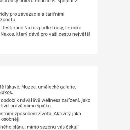
lší časy odletů nebo lepší spojení z
idly pro zavazadla a tarifními
ozpočtu.
estinace Naxos podle trasy, letecké
Naxos, který dává pro vaši cestu největší
tě lákavé. Muzea, umělecké galerie,
Naxos.
 období k návštěvě wellness zařízení, jako
štívit právě mimo špičku.
stním způsobem života. Aktivity jako
 osobněji.
vného plánu, mimo sezónu vás čekají