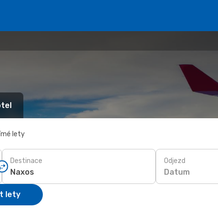
tel
ímé lety
Destinace
Odjezd
Datum
t lety