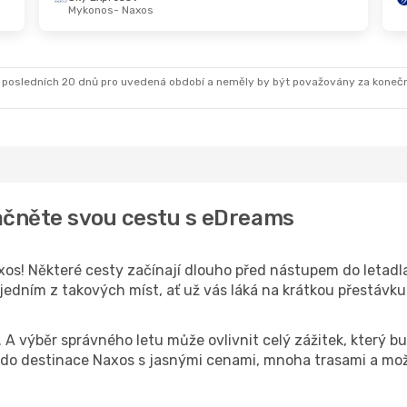
Mykonos
- Naxos
St 28. 10.
- Ne 1. 11.
Aegean Airlines
1
Vídeň
- Naxos
Sky Express
1
Naxos
- Vídeň
 posledních 20 dnů pro uvedená období a neměly by být považovány za koneč
ačněte svou cestu s eDreams
os! Některé cesty začínají dlouho před nástupem do letadla.
edním z takových míst, ať už vás láká na krátkou přestávku,
k. A výběr správného letu může ovlivnit celý zážitek, který
o destinace Naxos s jasnými cenami, mnoha trasami a možn