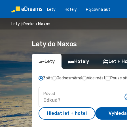
Lety
Hotely
Půjčovna aut
Lety
Řecko
Naxos
Lety do Naxos
Lety
Hotely
Let + Ho
Zpět
Jednosměrný
Více měst
Pouze př
Původ
Hledat let + hotel
Vyhleda