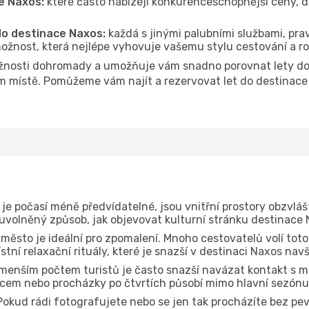
e Naxos:
které často nabízejí konkurenceschopnější ceny, da
 do destinace Naxos:
každá s jinými palubními službami, prav
ožnost, která nejlépe vyhovuje vašemu stylu cestování a r
nosti dohromady a umožňuje vám snadno porovnat lety do d
om místě. Pomůžeme vám najít a rezervovat let do destinace 
je počasí méně předvídatelné, jsou vnitřní prostory obzvláš
 uvolněný způsob, jak objevovat kulturní stránku destinace 
 město je ideální pro zpomalení. Mnoho cestovatelů volí toto
tní relaxační rituály, které je snazší v destinaci Naxos nav
menším počtem turistů je často snazší navázat kontakt s mí
dcem nebo procházky po čtvrtích působí mimo hlavní sezónu
okud rádi fotografujete nebo se jen tak procházíte bez pe