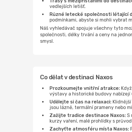
Trasy s mezipřistáními do destinac
vedlejších letišť.
Různé letecké společnosti létající
podmínkami, abyste si mohli vybrat m
Náš vyhledávač spojuje všechny tyto mož
společnosti, délky trvání a ceny na jedn
smysl.
Co dělat v destinaci Naxos
Prozkoumejte vnitřní atrakce:
Když 
výstavy a historické budovy nabízejí
Udělejte si čas na relaxaci:
Klidnější
jsou lázně, termální prameny nebo mís
Zažijte tradice destinace Naxos:
S 
kurzy vaření, malé prohlídky s průvo
Zachyťte atmosféru místa Naxos:
P