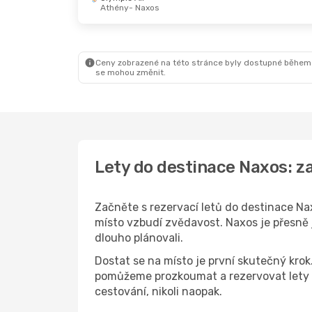
Athény
- Naxos
Pá 18. 9.
- Út 22. 9.
So 10. 10.
- Čt 15. 10.
Sky Express
1
Aegean Airlines
1
Praha
- Naxos
Vídeň
- Naxos
Hahn Air Systems
1
Sky Express
1
Naxos
- Praha
Naxos
- Vídeň
Ceny zobrazené na této stránce byly dostupné během
se mohou změnit.
Lety do destinace Naxos: z
Začněte s rezervací letů do destinace Nax
místo vzbudí zvědavost. Naxos je přesně j
dlouho plánovali.
Dostat se na místo je první skutečný kro
pomůžeme prozkoumat a rezervovat lety d
cestování, nikoli naopak.