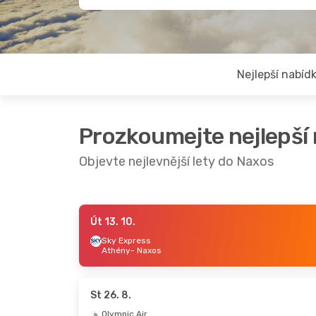
Nejlepší nabíd
Prozkoumejte nejlepší
Objevte nejlevnější lety do Naxos
Út 13. 10.
Po 31. 8.
- Pá 4. 9.
St 9. 9.
- Ne 13. 9.
Sky Express
Athény
- Naxos
Sky Express
Sky Express
1
Athény
- Naxos
Praha
- Naxos
Sky Express
Sky Express
1
Naxos
- Athény
Naxos
- Praha
St 26. 8.
Olympic Air