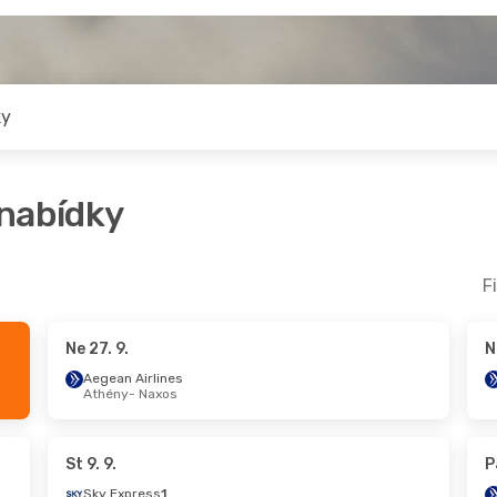
ky
 nabídky
F
Ne 27. 9.
N
Čt 1. 10.
- Čt 8. 10.
Aegean Airlines
Athény
- Naxos
Aegean Airlines
1
Vídeň
- Naxos
Sky Express
1
Naxos
- Vídeň
St 9. 9.
P
Sky Express
1