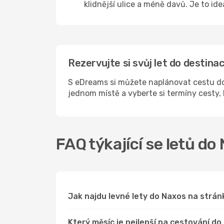
klidnější ulice a méně davů. Je to id
Rezervujte si svůj let do destin
S eDreams si můžete naplánovat cestu do
jednom místě a vyberte si termíny cesty
FAQ týkající se letů do
Jak najdu levné lety do Naxos na str
Který měsíc je nejlepší na cestování d