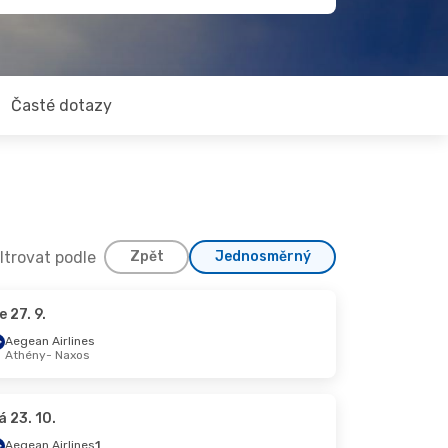
Časté dotazy
iltrovat podle
Zpět
Jednosměrný
e 27. 9.
Aegean Airlines
Athény
- Naxos
á 23. 10.
Aegean Airlines
1