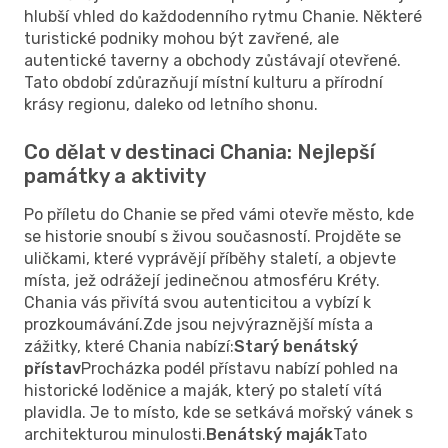
hlubší vhled do každodenního rytmu Chanie. Některé
turistické podniky mohou být zavřené, ale
autentické taverny a obchody zůstávají otevřené.
Tato období zdůrazňují místní kulturu a přírodní
krásy regionu, daleko od letního shonu.
Co dělat v destinaci Chania: Nejlepší
památky a aktivity
Po příletu do Chanie se před vámi otevře město, kde
se historie snoubí s živou současností. Projděte se
uličkami, které vyprávějí příběhy staletí, a objevte
místa, jež odrážejí jedinečnou atmosféru Kréty.
Chania vás přivítá svou autenticitou a vybízí k
prozkoumávání.Zde jsou nejvýraznější místa a
zážitky, které Chania nabízí:
Starý benátský
přístav
Procházka podél přístavu nabízí pohled na
historické loděnice a maják, který po staletí vítá
plavidla. Je to místo, kde se setkává mořský vánek s
architekturou minulosti.
Benátský maják
Tato