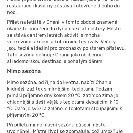
restaurace i kavárny zůstávají otevřené dlouho do
noci.
Přílet na letiště v Chanii v tomto období znamená
okamžité ponoření do dynamické atmosféry. Město
se stává centrem letních aktivit, s mnoha
venkovními akcemi a kulturními festivaly. Večery
jsou teplé a ideální pro procházky po starém přístavu.
Tato sezóna definuje Chanii jako oblíbenou
středomořskou destinaci s bohatým děním.
Mimo sezóna
Mimo sezóna, od října do května, nabízí Chania
klidnější zážitek s mírnějšími teplotami. Podzim
přináší příjemné dny kolem 20 °C, zatímco zima je
chladnější a deštivější, s teplotami klesajícími k 10
°C. Jaro je svěží a zelené, s teplotami stoupajícími k
příjemným 20 °C.
Při příletu mimo hlavní sezónu působí město
uvolněněji. Místní život se zpomaluje, což umožňuje