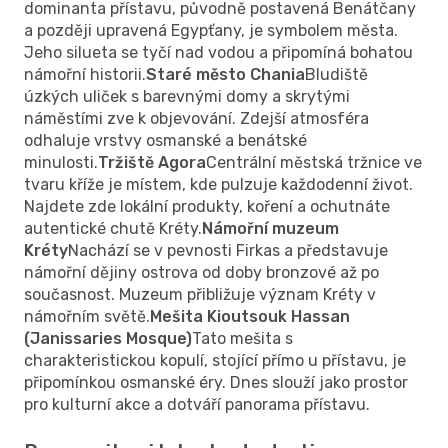
dominanta přístavu, původně postavená Benátčany
a později upravená Egypťany, je symbolem města.
Jeho silueta se tyčí nad vodou a připomíná bohatou
námořní historii.
Staré město Chania
Bludiště
úzkých uliček s barevnými domy a skrytými
náměstími zve k objevování. Zdejší atmosféra
odhaluje vrstvy osmanské a benátské
minulosti.
Tržiště Agora
Centrální městská tržnice ve
tvaru kříže je místem, kde pulzuje každodenní život.
Najdete zde lokální produkty, koření a ochutnáte
autentické chutě Kréty.
Námořní muzeum
Kréty
Nachází se v pevnosti Firkas a představuje
námořní dějiny ostrova od doby bronzové až po
současnost. Muzeum přibližuje význam Kréty v
námořním světě.
Mešita Kioutsouk Hassan
(Janissaries Mosque)
Tato mešita s
charakteristickou kopulí, stojící přímo u přístavu, je
připomínkou osmanské éry. Dnes slouží jako prostor
pro kulturní akce a dotváří panorama přístavu.