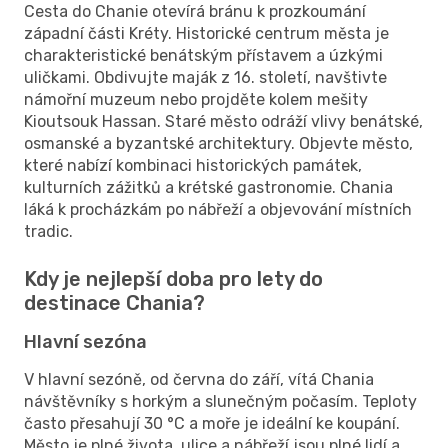
Cesta do Chanie otevírá bránu k prozkoumání
západní části Kréty. Historické centrum města je
charakteristické benátským přístavem a úzkými
uličkami. Obdivujte maják z 16. století, navštivte
námořní muzeum nebo projděte kolem mešity
Kioutsouk Hassan. Staré město odráží vlivy benátské,
osmanské a byzantské architektury. Objevte město,
které nabízí kombinaci historických památek,
kulturních zážitků a krétské gastronomie. Chania
láká k procházkám po nábřeží a objevování místních
tradic.
Kdy je nejlepší doba pro lety do
destinace Chania?
Hlavní sezóna
V hlavní sezóně, od června do září, vítá Chania
návštěvníky s horkým a slunečným počasím. Teploty
často přesahují 30 °C a moře je ideální ke koupání.
Město je plné života, ulice a nábřeží jsou plné lidí a