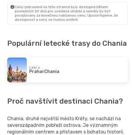
Budapešť
- Chania
Ceny zobrazené na této stránce byly dostupné během
Norwegian Air Sweden
posledních 20 dnů pro uvedená období a neměly by být
1
považovány za konečnou nabízenou cenu. Upozorňujeme, že
Chania
- Budapešť
dostupnost a ceny se mohou změnit.
Populární letecké trasy do Chania
Lety z
Praha
k
Chania
Proč navštívit destinaci Chania?
Chania, druhé největší město Kréty, se nachází na
severozápadním pobřeží ostrova. Je významným
regionálním centrem a přístavem s bohatou historií.