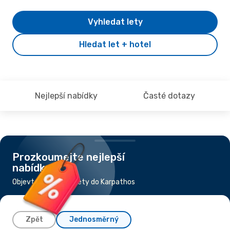
Vyhledat lety
Hledat let + hotel
Nejlepší nabídky
Časté dotazy
Prozkoumejte nejlepší
nabídky
Objevte nejlevnější lety do Karpathos
Zpět
Jednosměrný