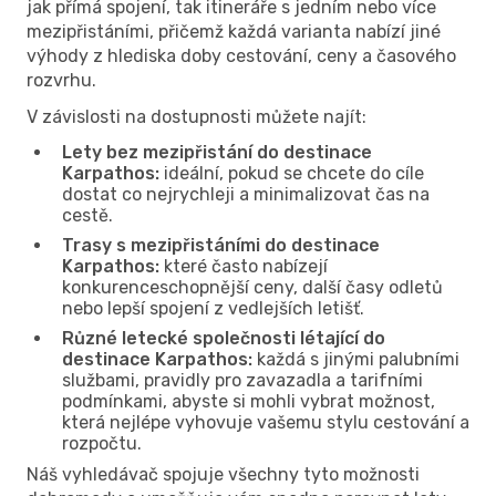
jak přímá spojení, tak itineráře s jedním nebo více
mezipřistáními, přičemž každá varianta nabízí jiné
výhody z hlediska doby cestování, ceny a časového
rozvrhu.
V závislosti na dostupnosti můžete najít:
Lety bez mezipřistání do destinace
Karpathos:
ideální, pokud se chcete do cíle
dostat co nejrychleji a minimalizovat čas na
cestě.
Trasy s mezipřistáními do destinace
Karpathos:
které často nabízejí
konkurenceschopnější ceny, další časy odletů
nebo lepší spojení z vedlejších letišť.
Různé letecké společnosti létající do
destinace Karpathos:
každá s jinými palubními
službami, pravidly pro zavazadla a tarifními
podmínkami, abyste si mohli vybrat možnost,
která nejlépe vyhovuje vašemu stylu cestování a
rozpočtu.
Náš vyhledávač spojuje všechny tyto možnosti