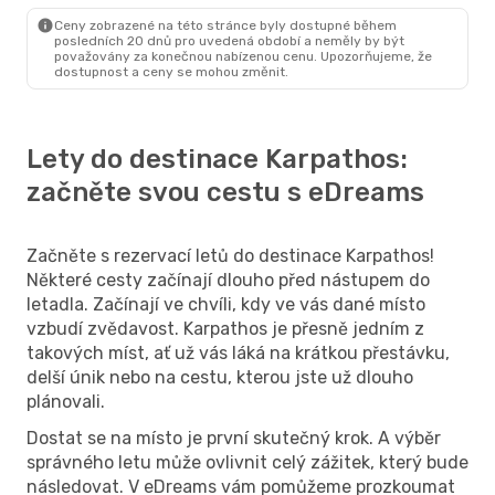
Karpathos
- Praha
Ceny zobrazené na této stránce byly dostupné během
posledních 20 dnů pro uvedená období a neměly by být
považovány za konečnou nabízenou cenu. Upozorňujeme, že
dostupnost a ceny se mohou změnit.
Lety do destinace Karpathos:
začněte svou cestu s eDreams
Začněte s rezervací letů do destinace Karpathos!
Některé cesty začínají dlouho před nástupem do
letadla. Začínají ve chvíli, kdy ve vás dané místo
vzbudí zvědavost. Karpathos je přesně jedním z
takových míst, ať už vás láká na krátkou přestávku,
delší únik nebo na cestu, kterou jste už dlouho
plánovali.
Dostat se na místo je první skutečný krok. A výběr
správného letu může ovlivnit celý zážitek, který bude
následovat. V eDreams vám pomůžeme prozkoumat