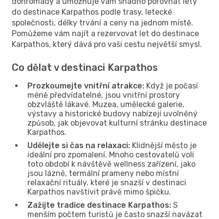
dohromady a umožňuje vám snadno porovnat lety
do destinace Karpathos podle trasy, letecké
společnosti, délky trvání a ceny na jednom místě.
Pomůžeme vám najít a rezervovat let do destinace
Karpathos, který dává pro vaši cestu největší smysl.
Co dělat v destinaci Karpathos
Prozkoumejte vnitřní atrakce:
Když je počasí
méně předvídatelné, jsou vnitřní prostory
obzvláště lákavé. Muzea, umělecké galerie,
výstavy a historické budovy nabízejí uvolněný
způsob, jak objevovat kulturní stránku destinace
Karpathos.
Udělejte si čas na relaxaci:
Klidnější město je
ideální pro zpomalení. Mnoho cestovatelů volí
toto období k návštěvě wellness zařízení, jako
jsou lázně, termální prameny nebo místní
relaxační rituály, které je snazší v destinaci
Karpathos navštívit právě mimo špičku.
Zažijte tradice destinace Karpathos:
S
menším počtem turistů je často snazší navázat