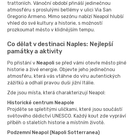
trattoriích. Vánoční období přináší jedinečnou
atmosféru s proslulými betlémy v ulici Via San
Gregorio Armeno. Mimo sezónu nabízí Neapol hlubší
vhled do své kultury a historie, s možností
prozkoumat město v klidnějším tempu.
Co dělat v destinaci Naples: Nejlepší
památky a aktivity
Po přistání v
Neapoli
se před vámi otevře město plné
historie a živé energie. Objevte jeho jedinečnou
atmosféru, která vás vtáhne do víru autentických
zážitků a odhalí pravou duši jižní Itálie.
Zde jsou místa, která charakterizují Neapol:
Historické centrum Neapole
Projděte se spletitými uličkami, které jsou součástí
světového dědictví UNESCO. Každý kout zde vypráví
příběh o staletích historie a místním životě.
Podzemní Neapol (Napoli Sotterranea)