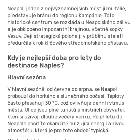
Neapol, jedno z nejvýznamnějších měst jižní Itálie,
představuje bránu do regionu Kampánie. Toto
historické centrum se rozkládá u Neapolského zálivu
a je obklopeno impozantní krajinou, včetně sopky
Vesuv. Její strategická poloha ji v průběhu staletí
předurčila k roli klíčového středomořského přístavu.
Kdy je nejlepší doba pro lety do
destinace Naples?
Hlavní sezóna
V hlavní sezóně, od června do srpna, se Neapol
probouzí do horkého a slunečného počasí. Teploty
často přesahují 30 °C, což ovlivňuje denní rytmus
města. Ulice jsou plné turistů a místních obyvatel,
kteří si užívají dlouhé večery venku. Po příletu do
Neapole pocítíte okamžitě pulzující energii a živou
atmosféru, která je pro toto období typická.