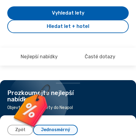
Vyhledat lety
Hledat let + hotel
Nejlepší nabídky
Časté dotazy
Prozkoumejte nejlepší
nabídky
Objevte nejlevnější lety do Neapol
Zpět
Jednosměrný