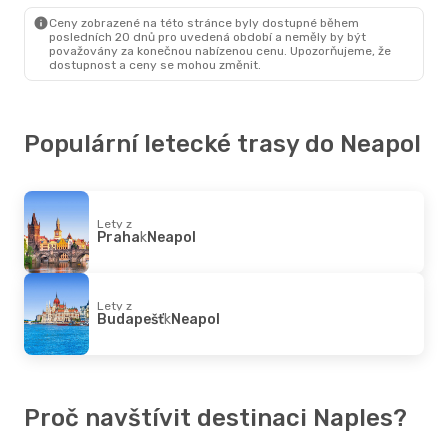
Neapol
- Katovice
Ceny zobrazené na této stránce byly dostupné během
posledních 20 dnů pro uvedená období a neměly by být
považovány za konečnou nabízenou cenu. Upozorňujeme, že
dostupnost a ceny se mohou změnit.
Populární letecké trasy do Neapol
Lety z
Praha
k
Neapol
Lety z
Budapešť
k
Neapol
Proč navštívit destinaci Naples?