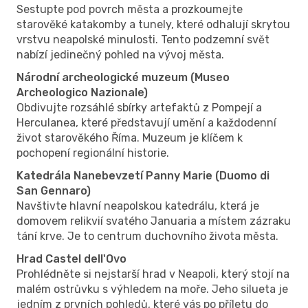
Sestupte pod povrch města a prozkoumejte
starověké katakomby a tunely, které odhalují skrytou
vrstvu neapolské minulosti. Tento podzemní svět
nabízí jedinečný pohled na vývoj města.
Národní archeologické muzeum (Museo
Archeologico Nazionale)
Obdivujte rozsáhlé sbírky artefaktů z Pompejí a
Herculanea, které představují umění a každodenní
život starověkého Říma. Muzeum je klíčem k
pochopení regionální historie.
Katedrála Nanebevzetí Panny Marie (Duomo di
San Gennaro)
Navštivte hlavní neapolskou katedrálu, která je
domovem relikvií svatého Januaria a místem zázraku
tání krve. Je to centrum duchovního života města.
Hrad Castel dell'Ovo
Prohlédněte si nejstarší hrad v Neapoli, který stojí na
malém ostrůvku s výhledem na moře. Jeho silueta je
jedním z prvních pohledů, které vás po příletu do