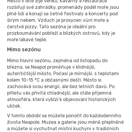
Město v létě žije venku. Kavárny a restaurace
rozšiřují své zahrádky, promenády podél moře jsou
plné lidí a konají se četné festivaly a koncerty pod
širým nebem. Vzduch je prosycen vůní moře a
čerstvé pizzy. Tato sezóna je ideální pro
prozkoumávání pobřeží a blízkých ostrovů, kdy je
moře lákavě teplé.
Mimo sezónu
Mimo hlavní sezónu, zejména od listopadu do
března, se Neapol proměňuje v klidnější,
autentičtější město. Počasí je mírnější, s teplotami
kolem 10–15 °C a občasnými dešti. Město si
zachovává svou energii, ale bez letních davů. Po
příletu vás přivítá chladnější, ale stále příjemná
atmosféra, která vybízí k objevování historických
uliček.
V tomto období se můžete ponořit do každodenního
života Neapole. Muzea a galerie jsou méně přeplněné
a můžete si vychutnat místní kuchyni v tradičních