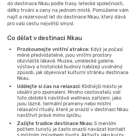
do destinace Nkau podle trasy, letecké společnosti,
délky trvání a ceny na jednom místě. Pomůžeme vám
najít a rezervovat let do destinace Nkau, který dává
pro vaši cestu největší smysl.
Co dělat v destinaci Nkau
Prozkoumejte vnitřní atrakce:
Když je počasí
méně předvídatelné, jsou vnitřní prostory
obzvláště lákavé. Muzea, umělecké galerie,
výstavy a historické budovy nabízejí uvolněný
způsob, jak objevovat kulturní stránku destinace
Nkau.
Udělejte si čas na relaxaci:
Klidnější město je
ideální pro zpomalení. Mnoho cestovatelů volí
toto období k návštěvě wellness zařízení, jako
jsou lázně, termální prameny nebo místní
relaxační rituály, které je snazší v destinaci Nkau
navštívit právě mimo špičku.
Zažijte tradice destinace Nkau:
S menším
počtem turistů je často snazší navázat kontakt
s místním způsobem života. Aktivity jako kurzy