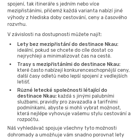
spojení, tak itineráře s jedním nebo více
mezipřistáními, přičemž každá varianta nabízí jiné
výhody z hlediska doby cestování, ceny a časového
rozvrhu.
V závislosti na dostupnosti můžete najít:
Lety bez mezipřistání do destinace Nkau:
ideální, pokud se chcete do cíle dostat co
nejrychleji a minimalizovat čas na cestě.
Trasy s mezipřistáními do destinace Nkau:
které často nabízejí konkurenceschopnější ceny,
další časy odletů nebo lepší spojení z vedlejších
letišť.
Různé letecké společnosti létající do
destinace Nkau:
každá s jinými palubními
službami, pravidly pro zavazadla a tarifními
podmínkami, abyste si mohli vybrat možnost,
která nejlépe vyhovuje vašemu stylu cestování a
rozpočtu.
Náš vyhledávač spojuje všechny tyto možnosti
dohromady a umožňuje vám snadno porovnat lety