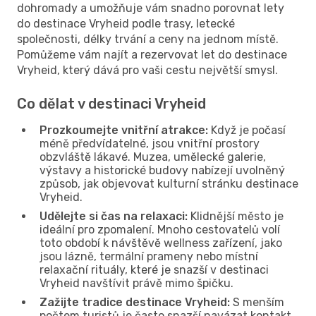
dohromady a umožňuje vám snadno porovnat lety
do destinace Vryheid podle trasy, letecké
společnosti, délky trvání a ceny na jednom místě.
Pomůžeme vám najít a rezervovat let do destinace
Vryheid, který dává pro vaši cestu největší smysl.
Co dělat v destinaci Vryheid
Prozkoumejte vnitřní atrakce:
Když je počasí
méně předvídatelné, jsou vnitřní prostory
obzvláště lákavé. Muzea, umělecké galerie,
výstavy a historické budovy nabízejí uvolněný
způsob, jak objevovat kulturní stránku destinace
Vryheid.
Udělejte si čas na relaxaci:
Klidnější město je
ideální pro zpomalení. Mnoho cestovatelů volí
toto období k návštěvě wellness zařízení, jako
jsou lázně, termální prameny nebo místní
relaxační rituály, které je snazší v destinaci
Vryheid navštívit právě mimo špičku.
Zažijte tradice destinace Vryheid:
S menším
počtem turistů je často snazší navázat kontakt