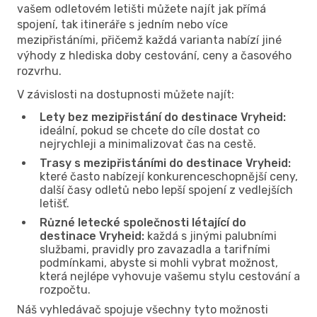
vašem odletovém letišti můžete najít jak přímá
spojení, tak itineráře s jedním nebo více
mezipřistáními, přičemž každá varianta nabízí jiné
výhody z hlediska doby cestování, ceny a časového
rozvrhu.
V závislosti na dostupnosti můžete najít:
Lety bez mezipřistání do destinace Vryheid:
ideální, pokud se chcete do cíle dostat co
nejrychleji a minimalizovat čas na cestě.
Trasy s mezipřistáními do destinace Vryheid:
které často nabízejí konkurenceschopnější ceny,
další časy odletů nebo lepší spojení z vedlejších
letišť.
Různé letecké společnosti létající do
destinace Vryheid:
každá s jinými palubními
službami, pravidly pro zavazadla a tarifními
podmínkami, abyste si mohli vybrat možnost,
která nejlépe vyhovuje vašemu stylu cestování a
rozpočtu.
Náš vyhledávač spojuje všechny tyto možnosti