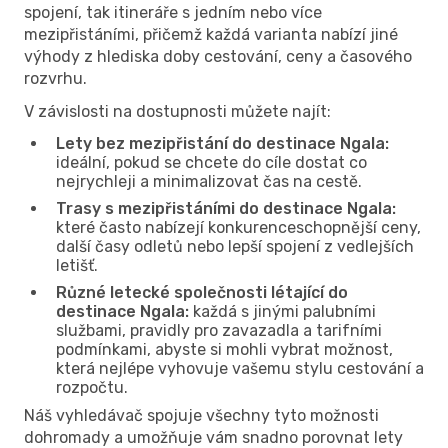
spojení, tak itineráře s jedním nebo více
mezipřistáními, přičemž každá varianta nabízí jiné
výhody z hlediska doby cestování, ceny a časového
rozvrhu.
V závislosti na dostupnosti můžete najít:
Lety bez mezipřistání do destinace Ngala:
ideální, pokud se chcete do cíle dostat co
nejrychleji a minimalizovat čas na cestě.
Trasy s mezipřistáními do destinace Ngala:
které často nabízejí konkurenceschopnější ceny,
další časy odletů nebo lepší spojení z vedlejších
letišť.
Různé letecké společnosti létající do
destinace Ngala:
každá s jinými palubními
službami, pravidly pro zavazadla a tarifními
podmínkami, abyste si mohli vybrat možnost,
která nejlépe vyhovuje vašemu stylu cestování a
rozpočtu.
Náš vyhledávač spojuje všechny tyto možnosti
dohromady a umožňuje vám snadno porovnat lety