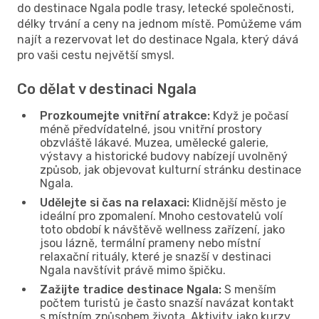
do destinace Ngala podle trasy, letecké společnosti,
délky trvání a ceny na jednom místě. Pomůžeme vám
najít a rezervovat let do destinace Ngala, který dává
pro vaši cestu největší smysl.
Co dělat v destinaci Ngala
Prozkoumejte vnitřní atrakce:
Když je počasí
méně předvídatelné, jsou vnitřní prostory
obzvláště lákavé. Muzea, umělecké galerie,
výstavy a historické budovy nabízejí uvolněný
způsob, jak objevovat kulturní stránku destinace
Ngala.
Udělejte si čas na relaxaci:
Klidnější město je
ideální pro zpomalení. Mnoho cestovatelů volí
toto období k návštěvě wellness zařízení, jako
jsou lázně, termální prameny nebo místní
relaxační rituály, které je snazší v destinaci
Ngala navštívit právě mimo špičku.
Zažijte tradice destinace Ngala:
S menším
počtem turistů je často snazší navázat kontakt
s místním způsobem života. Aktivity jako kurzy