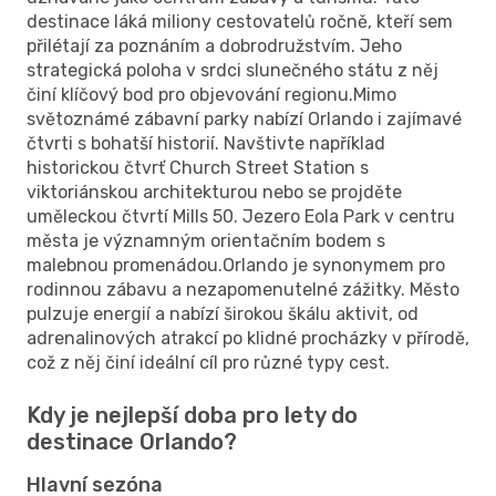
destinace láká miliony cestovatelů ročně, kteří sem
přilétají za poznáním a dobrodružstvím. Jeho
strategická poloha v srdci slunečného státu z něj
činí klíčový bod pro objevování regionu.Mimo
světoznámé zábavní parky nabízí Orlando i zajímavé
čtvrti s bohatší historií. Navštivte například
historickou čtvrť Church Street Station s
viktoriánskou architekturou nebo se projděte
uměleckou čtvrtí Mills 50. Jezero Eola Park v centru
města je významným orientačním bodem s
malebnou promenádou.Orlando je synonymem pro
rodinnou zábavu a nezapomenutelné zážitky. Město
pulzuje energií a nabízí širokou škálu aktivit, od
adrenalinových atrakcí po klidné procházky v přírodě,
což z něj činí ideální cíl pro různé typy cest.
Kdy je nejlepší doba pro lety do
destinace Orlando?
Hlavní sezóna