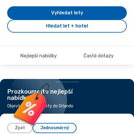
Vyhledat lety
Hledat let + hotel
Nejlepší nabídky
Časté dotazy
Prozkoumejte nejlepší
nabídky
Objevte nejlevnější lety do Orlando
Zpět
Jednosměrný