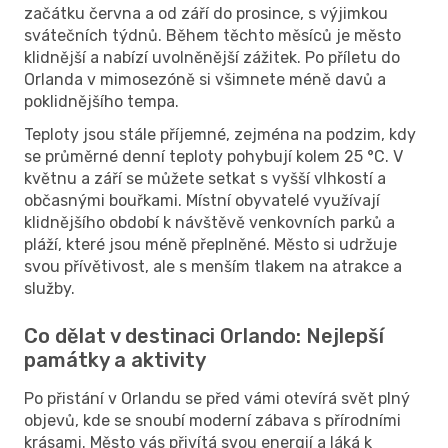
začátku června a od září do prosince, s výjimkou
svátečních týdnů. Během těchto měsíců je město
klidnější a nabízí uvolněnější zážitek. Po příletu do
Orlanda v mimosezóně si všimnete méně davů a
poklidnějšího tempa.
Teploty jsou stále příjemné, zejména na podzim, kdy
se průměrné denní teploty pohybují kolem 25 °C. V
květnu a září se můžete setkat s vyšší vlhkostí a
občasnými bouřkami. Místní obyvatelé využívají
klidnějšího období k návštěvě venkovních parků a
pláží, které jsou méně přeplněné. Město si udržuje
svou přívětivost, ale s menším tlakem na atrakce a
služby.
Co dělat v destinaci Orlando: Nejlepší
památky a aktivity
Po přistání v Orlandu se před vámi otevírá svět plný
objevů, kde se snoubí moderní zábava s přírodními
krásami. Město vás přivítá svou energií a láká k