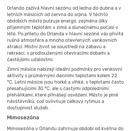
Orlando zažívá hlavní sezónu od ledna do dubna a v
letních měsících od června do srpna. V těchto
obdobích město pulzuje energií, zejména díky
příjemným teplotám v zimě a slunečnému počasí v
létě. Po příletu do Orlanda v hlavní sezóně vás přivítá
rušná atmosféra a mnoho otevřených venkovních
atrakcí. Místní život se soustředí na zábavu a
rekreaci, s prodlouženými otevíracími dobami a
častějšími událostmi.
Zimní měsíce nabízejí ideální podmínky pro venkovní
aktivity s průměrnými denními teplotami kolem 22
°C. Letní měsíce jsou horké a vlhké, s teplotami často
přesahujícími 30 °C, ale s častými odpoledními
přeháňkami, které přinášejí osvěžení. Město je plné
návštěvníků, což ovlivňuje celkový rytmus a
dostupnost služeb.
Mimosezóna
Mimosezóna v Orlandu zahrnuje období od května do