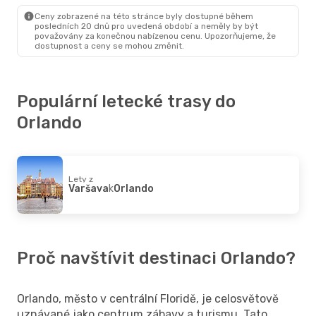
Orlando
- Newark
Ceny zobrazené na této stránce byly dostupné během
posledních 20 dnů pro uvedená období a neměly by být
považovány za konečnou nabízenou cenu. Upozorňujeme, že
dostupnost a ceny se mohou změnit.
Populární letecké trasy do
Orlando
Lety z
Varšava
k
Orlando
Proč navštívit destinaci Orlando?
Orlando, město v centrální Floridě, je celosvětově
uznávané jako centrum zábavy a turismu. Tato