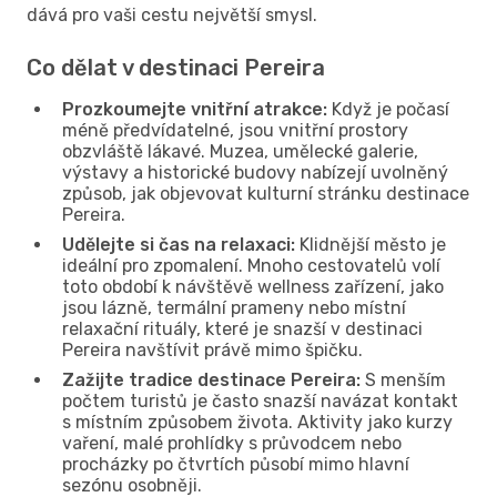
dává pro vaši cestu největší smysl.
Co dělat v destinaci Pereira
Prozkoumejte vnitřní atrakce:
Když je počasí
méně předvídatelné, jsou vnitřní prostory
obzvláště lákavé. Muzea, umělecké galerie,
výstavy a historické budovy nabízejí uvolněný
způsob, jak objevovat kulturní stránku destinace
Pereira.
Udělejte si čas na relaxaci:
Klidnější město je
ideální pro zpomalení. Mnoho cestovatelů volí
toto období k návštěvě wellness zařízení, jako
jsou lázně, termální prameny nebo místní
relaxační rituály, které je snazší v destinaci
Pereira navštívit právě mimo špičku.
Zažijte tradice destinace Pereira:
S menším
počtem turistů je často snazší navázat kontakt
s místním způsobem života. Aktivity jako kurzy
vaření, malé prohlídky s průvodcem nebo
procházky po čtvrtích působí mimo hlavní
sezónu osobněji.