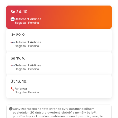
Pá 18. 9.
So 24. 10.
- Po 21. 9.
Jetsmart Airlines
Jetsmart Airlines
Bogota
- Pereira
Cartagena
- Pereira
Jetsmart Airlines
Pereira
- Cartagena
Út 29. 9.
Jetsmart Airlines
Bogota
- Pereira
So 19. 9.
Jetsmart Airlines
Bogota
- Pereira
Út 13. 10.
Avianca
Bogota
- Pereira
Ceny zobrazené na této stránce byly dostupné během
posledních 20 dnů pro uvedená období a neměly by být
považovány za konečnou nabízenou cenu. Upozorňujeme, že