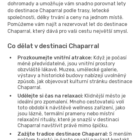
dohromady a umožňuje vám snadno porovnat lety
do destinace Chaparral podle trasy, letecké
společnosti, délky trvání a ceny na jednom místě.
Pomůžeme vám najít a rezervovat let do destinace
Chaparral, který dává pro vaši cestu největší smysl.
Co dělat v destinaci Chaparral
Prozkoumejte vnitřní atrakce:
Když je počasí
méně předvídatelné, jsou vnitřní prostory
obzvláště lákavé. Muzea, umělecké galerie,
výstavy a historické budovy nabízejí uvolněný
způsob, jak objevovat kulturní stránku destinace
Chaparral.
Udělejte si čas na relaxaci:
Klidnější město je
ideální pro zpomalení. Mnoho cestovatelů volí
toto období k návštěvě wellness zařízení, jako
jsou lázně, termální prameny nebo místní
relaxační rituály, které je snazší v destinaci
Chaparral navštívit právě mimo špičku.
Zažijte tradice destinace Chaparral:
S menším
počtem turistů je často snazší navázat kontakt