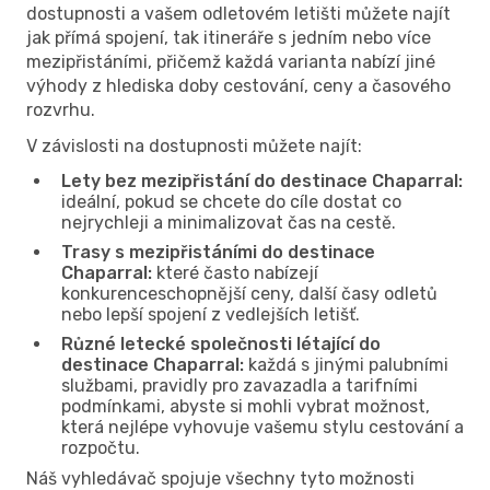
dostupnosti a vašem odletovém letišti můžete najít
jak přímá spojení, tak itineráře s jedním nebo více
mezipřistáními, přičemž každá varianta nabízí jiné
výhody z hlediska doby cestování, ceny a časového
rozvrhu.
V závislosti na dostupnosti můžete najít:
Lety bez mezipřistání do destinace Chaparral:
ideální, pokud se chcete do cíle dostat co
nejrychleji a minimalizovat čas na cestě.
Trasy s mezipřistáními do destinace
Chaparral:
které často nabízejí
konkurenceschopnější ceny, další časy odletů
nebo lepší spojení z vedlejších letišť.
Různé letecké společnosti létající do
destinace Chaparral:
každá s jinými palubními
službami, pravidly pro zavazadla a tarifními
podmínkami, abyste si mohli vybrat možnost,
která nejlépe vyhovuje vašemu stylu cestování a
rozpočtu.
Náš vyhledávač spojuje všechny tyto možnosti