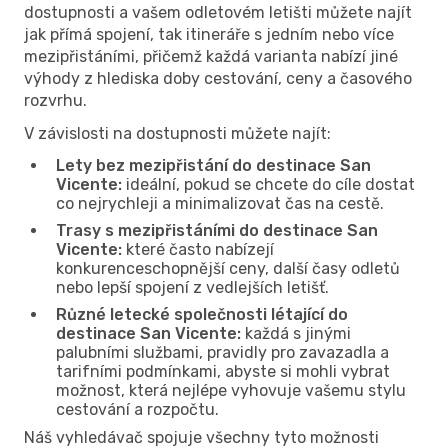
dostupnosti a vašem odletovém letišti můžete najít
jak přímá spojení, tak itineráře s jedním nebo více
mezipřistáními, přičemž každá varianta nabízí jiné
výhody z hlediska doby cestování, ceny a časového
rozvrhu.
V závislosti na dostupnosti můžete najít:
Lety bez mezipřistání do destinace San
Vicente:
ideální, pokud se chcete do cíle dostat
co nejrychleji a minimalizovat čas na cestě.
Trasy s mezipřistáními do destinace San
Vicente:
které často nabízejí
konkurenceschopnější ceny, další časy odletů
nebo lepší spojení z vedlejších letišť.
Různé letecké společnosti létající do
destinace San Vicente:
každá s jinými
palubními službami, pravidly pro zavazadla a
tarifními podmínkami, abyste si mohli vybrat
možnost, která nejlépe vyhovuje vašemu stylu
cestování a rozpočtu.
Náš vyhledávač spojuje všechny tyto možnosti