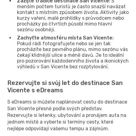
Zažijte tradice destinace San Vicente:
S
menším počtem turistů je často snazší navázat
kontakt s místním způsobem života. Aktivity jako
kurzy vaření, malé prohlídky s průvodcem nebo
procházky po čtvrtích působí mimo hlavní
sezónu osobněji.
Zachyťte atmosféru místa San Vicente:
Pokud rádi fotografujete nebo se jen tak
procházíte bez pevného plánu, mimo sezónu vás
čekají klidnější ulice a méně davů. Je to ideální
pro pozorování každodenního života a ikonických
výhledů v San Vicente bez rozptylování.
Rezervujte si svůj let do destinace San
Vicente s eDreams
S eDreams si můžete naplánovat cestu do destinace
San Vicente přesně podle svých představ.
Rezervujte si letenky, ubytování a pronájem auta na
jednom místě a vyberte si termíny cesty, které
nejlépe odpovídají vašemu tempu a zájmům.