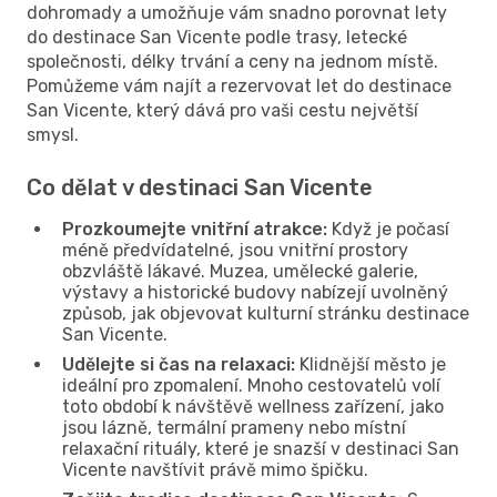
dohromady a umožňuje vám snadno porovnat lety
do destinace San Vicente podle trasy, letecké
společnosti, délky trvání a ceny na jednom místě.
Pomůžeme vám najít a rezervovat let do destinace
San Vicente, který dává pro vaši cestu největší
smysl.
Co dělat v destinaci San Vicente
Prozkoumejte vnitřní atrakce:
Když je počasí
méně předvídatelné, jsou vnitřní prostory
obzvláště lákavé. Muzea, umělecké galerie,
výstavy a historické budovy nabízejí uvolněný
způsob, jak objevovat kulturní stránku destinace
San Vicente.
Udělejte si čas na relaxaci:
Klidnější město je
ideální pro zpomalení. Mnoho cestovatelů volí
toto období k návštěvě wellness zařízení, jako
jsou lázně, termální prameny nebo místní
relaxační rituály, které je snazší v destinaci San
Vicente navštívit právě mimo špičku.