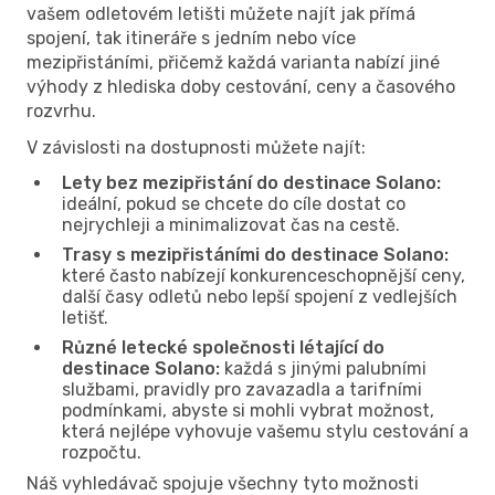
vašem odletovém letišti můžete najít jak přímá
spojení, tak itineráře s jedním nebo více
mezipřistáními, přičemž každá varianta nabízí jiné
výhody z hlediska doby cestování, ceny a časového
rozvrhu.
V závislosti na dostupnosti můžete najít:
Lety bez mezipřistání do destinace Solano:
ideální, pokud se chcete do cíle dostat co
nejrychleji a minimalizovat čas na cestě.
Trasy s mezipřistáními do destinace Solano:
které často nabízejí konkurenceschopnější ceny,
další časy odletů nebo lepší spojení z vedlejších
letišť.
Různé letecké společnosti létající do
destinace Solano:
každá s jinými palubními
službami, pravidly pro zavazadla a tarifními
podmínkami, abyste si mohli vybrat možnost,
která nejlépe vyhovuje vašemu stylu cestování a
rozpočtu.
Náš vyhledávač spojuje všechny tyto možnosti