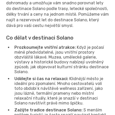
dohromady a umožňuje vám snadno porovnat lety
do destinace Solano podle trasy, letecké společnosti,
délky trvání a ceny na jednom místě. Pomůžeme vám
najít a rezervovat let do destinace Solano, který
dává pro vaši cestu největší smysl.
Co dělat v destinaci Solano
Prozkoumejte vnitřní atrakce:
Když je počasí
méně předvídatelné, jsou vnitřní prostory
obzvláště lákavé. Muzea, umělecké galerie,
výstavy a historické budovy nabízejí uvolněný
způsob, jak objevovat kulturní stránku destinace
Solano.
Udělejte si čas na relaxaci:
Klidnější město je
ideální pro zpomalení. Mnoho cestovatelů volí
toto období k návštěvě wellness zařízení, jako
jsou lázně, termální prameny nebo místní
relaxační rituály, které je snazší v destinaci
Solano navštívit právě mimo špičku.
Zažijte tradice destinace Solano:
S menším
počtem turistů je často snazší navázat kontakt