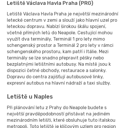
Letiště Václava Havla Praha (PRG)
Letiště Václava Havla Praha je největší mezinárodní
letecké centrum v zemi a slouží jako hlavní uzel pro
leteckou dopravu. Nabízí širokou škálu spojení,
včetně přímých letů do Neapole. Cestující mohou
využít dva terminály, Terminál 1 pro lety mimo
schengenský prostor a Terminál 2 pro lety v rámci
schengenského prostoru, kam patří i Itálie. Mezi
terminály se lze snadno přepravit pěšky nebo
bezplatnými letištními autobusy. Na místě jsou k
dispozici četné obchody, restaurace a salonky.
Dopravu do centra zajišťují autobusové linky,
expresní autobus na hlavní nádraží a taxi služby.
Letiště u Naples
Při plánování letu z Prahy do Neapole budete s
největší pravděpodobností přistávat na jediném
mezinárodním letišti, které obsluhuje tuto italskou
metropoli. Toto letiště je klíčovým uzlem pro region