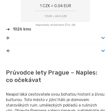
1 CZK = 0.04 EUR
1 EUR = 24.5 CZK
Naposledy revidováno Čt 6. 08.
1026 kms
Průvodce lety Prague – Naples:
co očekávat
Neapol láká cestovatele svou bohatou historií a živou
kulturou. Toto město v jižní Itálii je domovem
starověkých ruin, uměleckých pokladů a rušných
ulic. Objevte Pompeje a Herculaneum, nahlédněte do