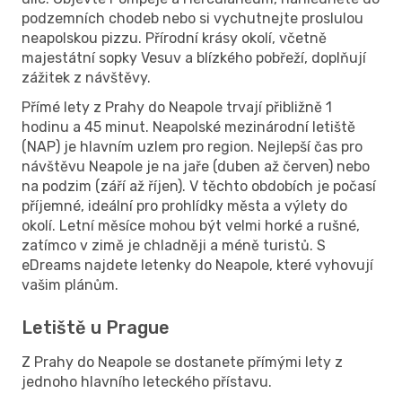
podzemních chodeb nebo si vychutnejte proslulou
neapolskou pizzu. Přírodní krásy okolí, včetně
majestátní sopky Vesuv a blízkého pobřeží, doplňují
zážitek z návštěvy.
Přímé lety z Prahy do Neapole trvají přibližně 1
hodinu a 45 minut. Neapolské mezinárodní letiště
(NAP) je hlavním uzlem pro region. Nejlepší čas pro
návštěvu Neapole je na jaře (duben až červen) nebo
na podzim (září až říjen). V těchto obdobích je počasí
příjemné, ideální pro prohlídky města a výlety do
okolí. Letní měsíce mohou být velmi horké a rušné,
zatímco v zimě je chladněji a méně turistů. S
eDreams najdete letenky do Neapole, které vyhovují
vašim plánům.
Letiště u Prague
Z Prahy do Neapole se dostanete přímými lety z
jednoho hlavního leteckého přístavu.