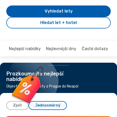
Vyhledat lety
Hledat let + hotel
Nejlepší nabídky
Nejlevnější dny
Časté dotazy
Prozkoumejte nejlepší
nabídky
Objevte nejlevnější lety z Prague do Neapol
Zpět
Jednosměrný