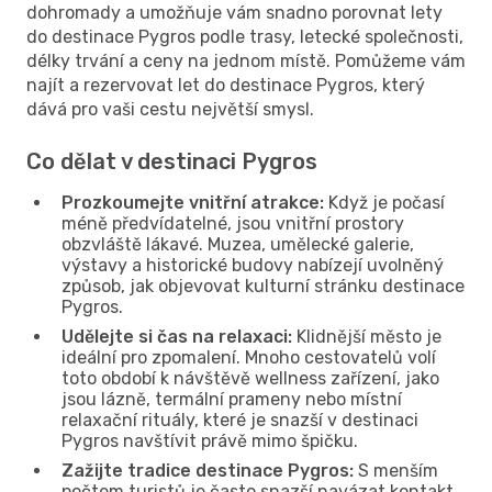
dohromady a umožňuje vám snadno porovnat lety
do destinace Pygros podle trasy, letecké společnosti,
délky trvání a ceny na jednom místě. Pomůžeme vám
najít a rezervovat let do destinace Pygros, který
dává pro vaši cestu největší smysl.
Co dělat v destinaci Pygros
Prozkoumejte vnitřní atrakce:
Když je počasí
méně předvídatelné, jsou vnitřní prostory
obzvláště lákavé. Muzea, umělecké galerie,
výstavy a historické budovy nabízejí uvolněný
způsob, jak objevovat kulturní stránku destinace
Pygros.
Udělejte si čas na relaxaci:
Klidnější město je
ideální pro zpomalení. Mnoho cestovatelů volí
toto období k návštěvě wellness zařízení, jako
jsou lázně, termální prameny nebo místní
relaxační rituály, které je snazší v destinaci
Pygros navštívit právě mimo špičku.
Zažijte tradice destinace Pygros:
S menším
počtem turistů je často snazší navázat kontakt