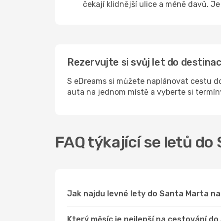
čekají klidnější ulice a méně davů. J
Rezervujte si svůj let do destin
S eDreams si můžete naplánovat cestu do
auta na jednom místě a vyberte si termí
FAQ týkající se letů do
Jak najdu levné lety do Santa Marta 
Který měsíc je nejlepší na cestování d