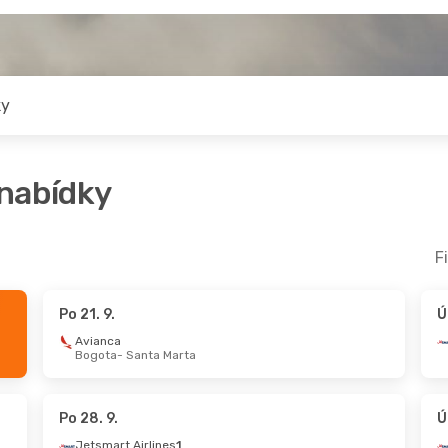
ky
 nabídky
F
Po 21. 9.
Ú
Avianca
Bogota
- Santa Marta
Po 28. 9.
Ú
Jetsmart Airlines
1