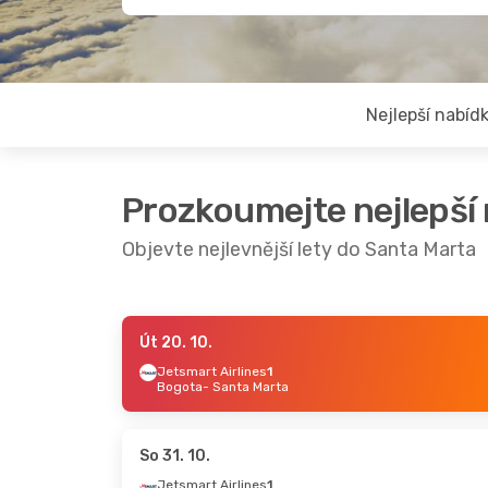
Nejlepší nabíd
Prozkoumejte nejlepší
Objevte nejlevnější lety do Santa Marta
Út 20. 10.
Ne 23. 8.
- Čt 27. 8.
St 9. 9.
- Ne 13. 9.
Jetsmart Airlines
1
Bogota
- Santa Marta
Jetsmart Airlines
Avianca
1
Cali
- Santa Marta
Cali
- Santa Marta
Avianca
1
Jetsmart Airlines
1
Santa Marta
- Cali
Santa Marta
- Cali
So 31. 10.
Jetsmart Airlines
1