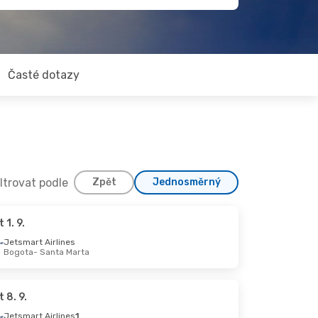
Časté dotazy
iltrovat podle
Zpět
Jednosměrný
t 1. 9.
Jetsmart Airlines
Bogota
- Santa Marta
t 8. 9.
Jetsmart Airlines
1