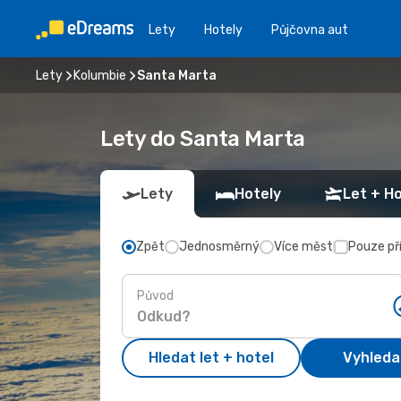
Lety
Hotely
Půjčovna aut
Lety
Kolumbie
Santa Marta
Lety do Santa Marta
Lety
Hotely
Let + Ho
Zpět
Jednosměrný
Více měst
Pouze př
Původ
Hledat let + hotel
Vyhleda