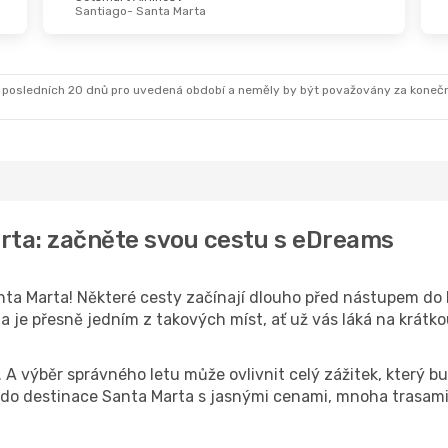
Santiago
- Santa Marta
 posledních 20 dnů pro uvedená období a neměly by být považovány za koneč
rta: začněte svou cestu s eDreams
ta Marta! Některé cesty začínají dlouho před nástupem do le
je přesně jedním z takových míst, ať už vás láká na krátkou
k. A výběr správného letu může ovlivnit celý zážitek, který
o destinace Santa Marta s jasnými cenami, mnoha trasami 