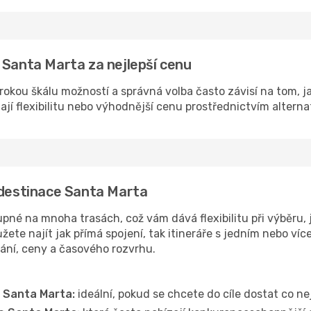
 Santa Marta za nejlepší cenu
rokou škálu možností a správná volba často závisí na tom, j
dají flexibilitu nebo výhodnější cenu prostřednictvím alterna
 destinace Santa Marta
né na mnoha trasách, což vám dává flexibilitu při výběru, j
ete najít jak přímá spojení, tak itineráře s jedním nebo víc
vání, ceny a časového rozvrhu.
e Santa Marta:
ideální, pokud se chcete do cíle dostat co ne