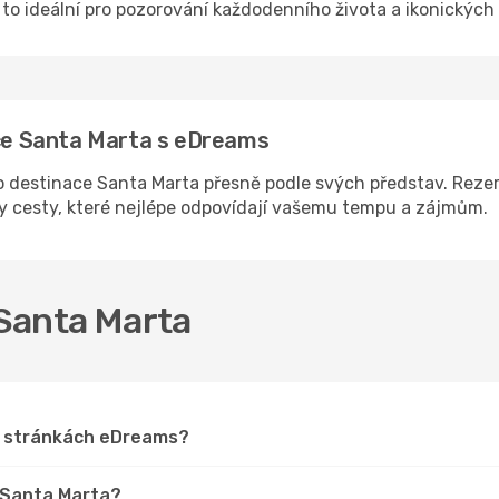
e to ideální pro pozorování každodenního života a ikonickýc
ace Santa Marta s eDreams
 destinace Santa Marta přesně podle svých představ. Rezerv
ny cesty, které nejlépe odpovídají vašemu tempu a zájmům.
 Santa Marta
na stránkách eDreams?
o Santa Marta?