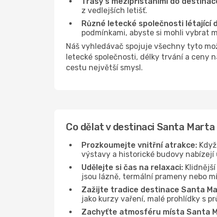
Trasy s mezipřistáními do destinac
z vedlejších letišť.
Různé letecké společnosti létající
podmínkami, abyste si mohli vybrat m
Náš vyhledávač spojuje všechny tyto mo
letecké společnosti, délky trvání a ceny
cestu největší smysl.
Co dělat v destinaci Santa Marta
Prozkoumejte vnitřní atrakce:
Když 
výstavy a historické budovy nabízejí
Udělejte si čas na relaxaci:
Klidnější
jsou lázně, termální prameny nebo mís
Zažijte tradice destinace Santa Ma
jako kurzy vaření, malé prohlídky s 
Zachyťte atmosféru místa Santa M