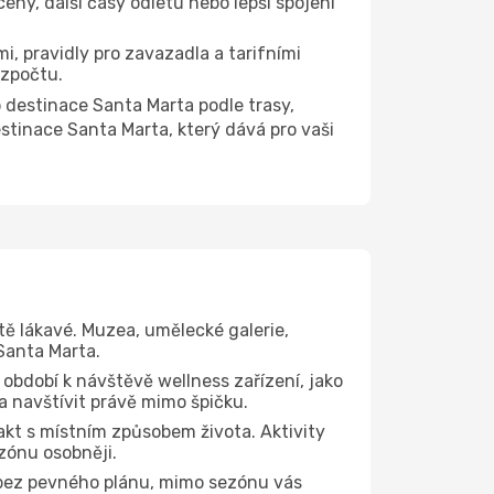
eny, další časy odletů nebo lepší spojení
i, pravidly pro zavazadla a tarifními
ozpočtu.
destinace Santa Marta podle trasy,
stinace Santa Marta, který dává pro vaši
tě lákavé. Muzea, umělecké galerie,
Santa Marta.
 období k návštěvě wellness zařízení, jako
ta navštívit právě mimo špičku.
kt s místním způsobem života. Aktivity
zónu osobněji.
 bez pevného plánu, mimo sezónu vás