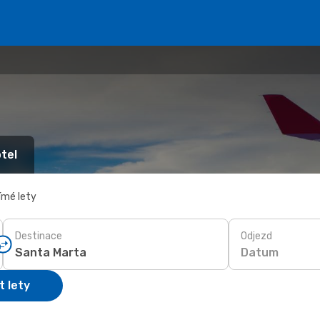
tel
ímé lety
Destinace
Odjezd
Datum
t lety