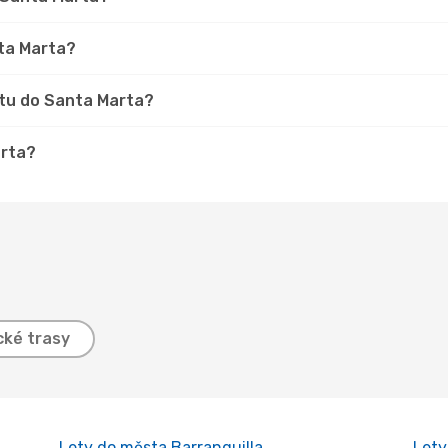
nta Marta?
stu do Santa Marta?
arta?
cké trasy
Lety do města Barranquilla
Lety