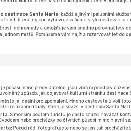
e Santa Marta:
které často nabízejí konkurenceschopnější c
 do destinace Santa Marta:
každá s jinými palubními službam
ožnost, která nejlépe vyhovuje vašemu stylu cestování a r
žnosti dohromady a umožňuje vám snadno porovnat lety do 
 na jednom místě. Pomůžeme vám najít a rezervovat let do de
je počasí méně předvídatelné, jsou vnitřní prostory obzvláš
 uvolněný způsob, jak objevovat kulturní stránku destinace 
 město je ideální pro zpomalení. Mnoho cestovatelů volí toto
tní relaxační rituály, které je snazší v destinaci Santa Mar
rta:
S menším počtem turistů je často snazší navázat konta
průvodcem nebo procházky po čtvrtích působí mimo hlavní se
arta:
Pokud rádi fotografujete nebo se jen tak procházíte