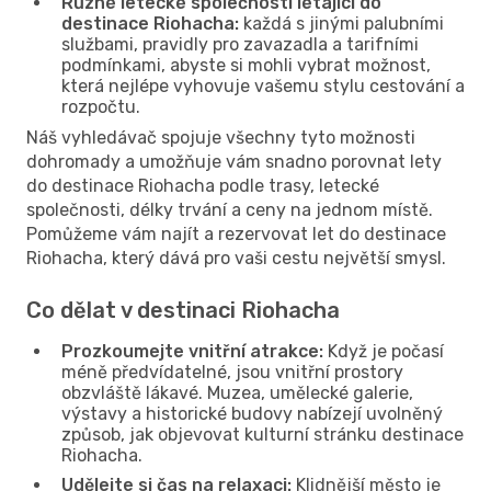
Různé letecké společnosti létající do
destinace Riohacha:
každá s jinými palubními
službami, pravidly pro zavazadla a tarifními
podmínkami, abyste si mohli vybrat možnost,
která nejlépe vyhovuje vašemu stylu cestování a
rozpočtu.
Náš vyhledávač spojuje všechny tyto možnosti
dohromady a umožňuje vám snadno porovnat lety
do destinace Riohacha podle trasy, letecké
společnosti, délky trvání a ceny na jednom místě.
Pomůžeme vám najít a rezervovat let do destinace
Riohacha, který dává pro vaši cestu největší smysl.
Co dělat v destinaci Riohacha
Prozkoumejte vnitřní atrakce:
Když je počasí
méně předvídatelné, jsou vnitřní prostory
obzvláště lákavé. Muzea, umělecké galerie,
výstavy a historické budovy nabízejí uvolněný
způsob, jak objevovat kulturní stránku destinace
Riohacha.
Udělejte si čas na relaxaci:
Klidnější město je