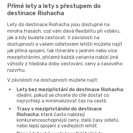
Přímé lety a lety s přestupem do
destinace Riohacha
Lety do destinace Riohacha jsou dostupné na
mnoha trasách, což vám dává flexibilitu při výběru,
jak a kdy budete cestovat. V závislosti na
dostupnosti a vašem odletovém letišti můžete najít
jak přímá spojení, tak itineráře s jedním nebo více
mezipřistáními, přičemž každá varianta nabízí jiné
výhody z hlediska doby cestování, ceny a časového
rozvrhu.
V závislosti na dostupnosti můžete najít:
Lety bez mezipřistání do destinace Riohacha:
ideální, pokud se chcete do cíle dostat co
nejrychleji a minimalizovat čas na cestě.
Trasy s mezipřistáními do destinace
Riohacha:
které často nabízejí
konkurenceschopnější ceny, další časy odletů
nebo lepší spojení z vedlejších letišť.