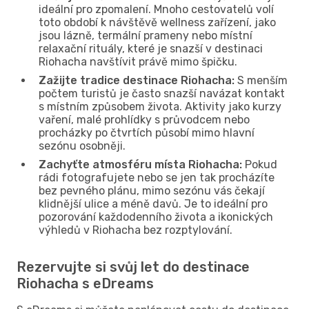
ideální pro zpomalení. Mnoho cestovatelů volí
toto období k návštěvě wellness zařízení, jako
jsou lázně, termální prameny nebo místní
relaxační rituály, které je snazší v destinaci
Riohacha navštívit právě mimo špičku.
Zažijte tradice destinace Riohacha:
S menším
počtem turistů je často snazší navázat kontakt
s místním způsobem života. Aktivity jako kurzy
vaření, malé prohlídky s průvodcem nebo
procházky po čtvrtích působí mimo hlavní
sezónu osobněji.
Zachyťte atmosféru místa Riohacha:
Pokud
rádi fotografujete nebo se jen tak procházíte
bez pevného plánu, mimo sezónu vás čekají
klidnější ulice a méně davů. Je to ideální pro
pozorování každodenního života a ikonických
výhledů v Riohacha bez rozptylování.
Rezervujte si svůj let do destinace
Riohacha s eDreams