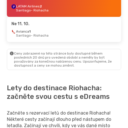
LATAM Airlines
2
Santiago
- Riohacha
Ne 11. 10.
Avianca
1
Santiago
- Riohacha
Ceny zobrazené na této stránce byly dostupné během
posledních 20 dnů pro uvedená období a neměly by být
považovány za konečnou nabízenou cenu. Upozorňujeme, že
dostupnost a ceny se mohou změnit.
Lety do destinace Riohacha:
začněte svou cestu s eDreams
Začněte s rezervací letů do destinace Riohacha!
Některé cesty začínají dlouho před nástupem do
letadla. Začínají ve chvíli, kdy ve vás dané místo