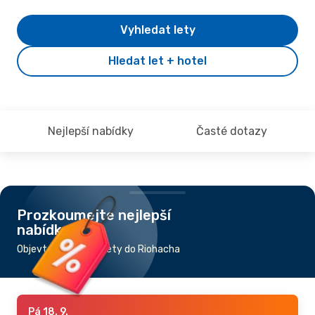
Vyhledat lety
Hledat let + hotel
Nejlepší nabídky
Časté dotazy
Prozkoumejte nejlepší
nabídky
Objevte nejlevnější lety do Riohacha
Pá 18. 9.