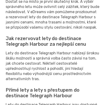
Dostat se na místo je první skutečný krok. A výběr
správného letu může ovlivnit celý zážitek, který bude
následovat. V eDreams vám pomůžeme prozkoumat
a rezervovat lety do destinace Telegraph Harbour s
jasnými cenami, mnoha trasami a možnostmi, které
se přizpůsobí vašemu stylu cestování, nikoli naopak.
Jak rezervovat lety do destinace
Telegraph Harbour za nejlepší cenu
Lety do destinace Telegraph Harbour nabízejí širokou
škálu možností a správná volba často závisí na tom,
jak chcete cestovat. Někteří cestovatelé
upřednostňují rychlost a pohodlí, jiní hledají
flexibilitu nebo výhodnější cenu prostřednictvím
alternativních tras.
Přímé lety a lety s přestupem do
destinace Telegraph Harbour
Lety do destinace Telegraph Harbour jsou dostupné