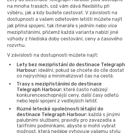
na mnoha trasách, což vám dává flexibilitu při
výběru, jak a kdy budete cestovat. V závislosti na
dostupnosti a vašem odletovém letišti můžete najít
jak přímá spojení, tak itineráře s jedním nebo více
mezipřistáními, přičemž každá varianta nabízí jiné
výhody z hlediska doby cestování, ceny a časového
rozvrhu.
V závislosti na dostupnosti můžete najít:
Lety bez mezipřistání do destinace Telegraph
Harbour:
ideální, pokud se chcete do cíle dostat
co nejrychleji a minimalizovat čas na cestě.
Trasy s mezipřistáními do destinace
Telegraph Harbour:
které často nabízejí
konkurenceschopnější ceny, další časy odletů
nebo lepší spojení z vedlejších letišť.
Různé letecké společnosti létající do
destinace Telegraph Harbour:
každá s jinými
palubními službami, pravidly pro zavazadla a
tarifními podmínkami, abyste si mohli vybrat
možnost, která nejlépe vyhovuje vašemu stylu