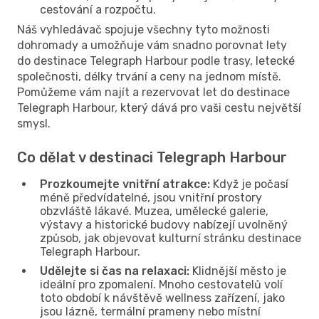
cestování a rozpočtu.
Náš vyhledávač spojuje všechny tyto možnosti
dohromady a umožňuje vám snadno porovnat lety
do destinace Telegraph Harbour podle trasy, letecké
společnosti, délky trvání a ceny na jednom místě.
Pomůžeme vám najít a rezervovat let do destinace
Telegraph Harbour, který dává pro vaši cestu největší
smysl.
Co dělat v destinaci Telegraph Harbour
Prozkoumejte vnitřní atrakce:
Když je počasí
méně předvídatelné, jsou vnitřní prostory
obzvláště lákavé. Muzea, umělecké galerie,
výstavy a historické budovy nabízejí uvolněný
způsob, jak objevovat kulturní stránku destinace
Telegraph Harbour.
Udělejte si čas na relaxaci:
Klidnější město je
ideální pro zpomalení. Mnoho cestovatelů volí
toto období k návštěvě wellness zařízení, jako
jsou lázně, termální prameny nebo místní