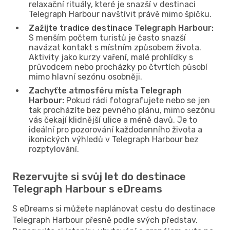
relaxační rituály, které je snazší v destinaci
Telegraph Harbour navštívit právě mimo špičku.
Zažijte tradice destinace Telegraph Harbour:
S menším počtem turistů je často snazší
navázat kontakt s místním způsobem života.
Aktivity jako kurzy vaření, malé prohlídky s
průvodcem nebo procházky po čtvrtích působí
mimo hlavní sezónu osobněji.
Zachyťte atmosféru místa Telegraph
Harbour:
Pokud rádi fotografujete nebo se jen
tak procházíte bez pevného plánu, mimo sezónu
vás čekají klidnější ulice a méně davů. Je to
ideální pro pozorování každodenního života a
ikonických výhledů v Telegraph Harbour bez
rozptylování.
Rezervujte si svůj let do destinace
Telegraph Harbour s eDreams
S eDreams si můžete naplánovat cestu do destinace
Telegraph Harbour přesně podle svých představ.